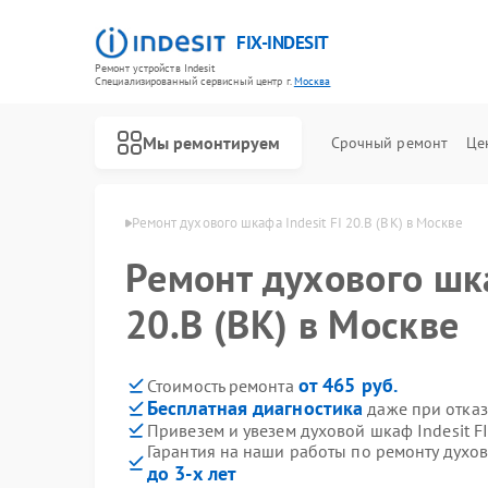
FIX-INDESIT
Ремонт устройств Indesit
Специализированный cервисный центр г.
Москва
Мы ремонтируем
Срочный ремонт
Це
ов Indesit в Москве
Ремонт духового шкафа Indesit FI 20.B (BK) в Москве
Ремонт духового шка
20.B (BK) в Москве
от 465 руб.
Стоимость ремонта
Бесплатная диагностика
даже при отказ
Привезем и увезем духовой шкаф Indesit FI
Гарантия на наши работы по ремонту духовы
до 3-х лет
Ремонт холодильников Indesit
Ремонт посудомоечных машин Indesit
Ремонт морозильных камер Indesit
Ремонт варочных панелей Indesit
Ремонт микроволновых печей Indesit
Ремонт стиральных машин Indesit
Ремонт холодильных камер Indesit
Ремонт сушильных машин Indesit