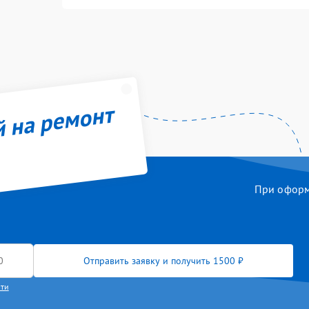
й на ремонт
При оформл
Отправить заявку и получить 1500 ₽
сти