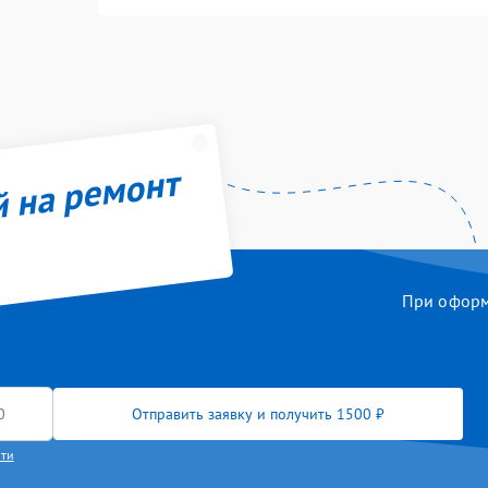
й на ремонт
При оформл
Отправить заявку и получить 1500 ₽
сти