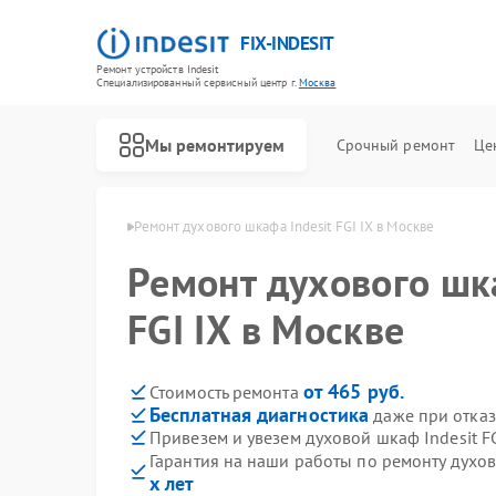
FIX-INDESIT
Ремонт устройств Indesit
Специализированный cервисный центр г.
Москва
Мы ремонтируем
Срочный ремонт
Це
ов Indesit в Москве
Ремонт духового шкафа Indesit FGI IX в Москве
Ремонт духового шка
FGI IX в Москве
от 465 руб.
Стоимость ремонта
Бесплатная диагностика
даже при отказ
Привезем и увезем духовой шкаф Indesit FG
Гарантия на наши работы по ремонту духов
х лет
Ремонт холодильников Indesit
Ремонт посудомоечных машин Indesit
Ремонт морозильных камер Indesit
Ремонт варочных панелей Indesit
Ремонт микроволновых печей Indesit
Ремонт стиральных машин Indesit
Ремонт холодильных камер Indesit
Ремонт сушильных машин Indesit