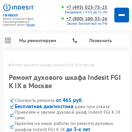
+7 (495) 023-73-25
Ежедневно с 9:00 до 21:00
FIX-INDESIT
+7 (800) 100-33-26
Ремонт устройств Indesit
Специализированный
Звонок бесплатный по РФ
cервисный центр г.
Москва
Мы ремонтируем
Позвонить
оскве
Ремонт духового шкафа Indesit FGI K IX в Москве
Ремонт духового шкафа Indesit FGI
K IX в Москве
от 465 руб.
Стоимость ремонта
Бесплатная диагностика
даже при отказе
Привезем и увезем духовой шкаф Indesit FGI K IX
сами
Ремонт морозильных камер Indesit
Ремонт стиральных машин Indesit
Ремонт сушильных машин Indesit
Ремонт посудомоечных машин Indesit
Ремонт варочных панелей Indesit
Ремонт микроволновых печей Indesit
Ремонт холодильных камер Indesit
Гарантия на наши работы по ремонту духовых
до 3-х лет
шкафов Indesit FGI K IX