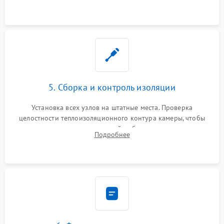
выгоревших реле, восстановление контактов и замена
уплотнителя.
5. Сборка и контроль изоляции
Установка всех узлов на штатные места. Проверка
целостности теплоизоляционного контура камеры, чтобы
исключить перегрев кухонной мебели и потерю тепла.
Подробнее
Надежная фиксация клемм и сборка корпуса шкафа.