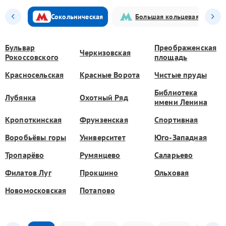
Сокольническая
Большая кольцевая
Бульвар
Преображенская
Черкизовская
Рокоссовского
площадь
Красносельская
Красные Ворота
Чистые пруды
Библиотека
Лубянка
Охотный Ряд
имени Ленина
Кропоткинская
Фрунзенская
Спортивная
Воробьёвы горы
Университет
Юго-Западная
Тропарёво
Румянцево
Саларьево
Филатов Луг
Прокшино
Ольховая
Новомосковская
Потапово