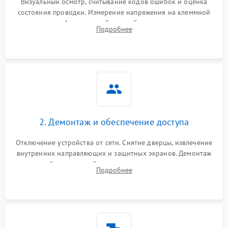
Визуальный осмотр, считывание кодов ошибок и оценка
состояния проводки. Измерение напряжения на клеммной
колодке. Анализ жалоб на проблемы с нагревом,
Подробнее
конвекцией, панелью управления или блокировкой дверцы.
2. Демонтаж и обеспечение доступа
Отключение устройства от сети. Снятие дверцы, извлечение
внутренних направляющих и защитных экранов. Демонтаж
задней или верхней панели для прямого доступа к
Подробнее
нагревательным элементам, плате и вентиляторам.