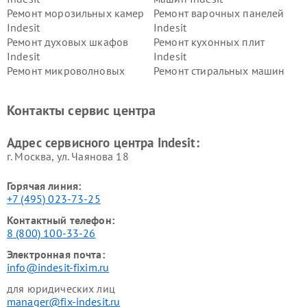
Ремонт морозильных камер
Ремонт варочных панелей
Indesit
Indesit
Ремонт духовых шкафов
Ремонт кухонных плит
Indesit
Indesit
Ремонт микроволновых
Ремонт стиральных машин
печей Indesit
Indesit
Ремонт холодильных камер
Ремонт сушильных машин
Контакты сервис центра
Indesit
Indesit
Адрес сервисного центра Indesit:
г. Москва, ул. Чаянова 18
Горячая линия:
+7 (495) 023-73-25
Контактный телефон:
8 (800) 100-33-26
Электронная почта:
info@indesit-fixim.ru
для юридических лиц
manager@fix-indesit.ru