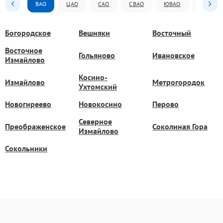
ВАО
ЦАО
САО
СВАО
ЮВАО
ЮАО
Богородское
Вешняки
Восточный
Восточное
Гольяново
Ивановское
Измайлово
Косино-
Измайлово
Метрогородок
Ухтомский
Новогиреево
Новокосино
Перово
Северное
Преображенское
Соколиная Гора
Измайлово
Сокольники