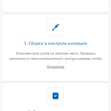
выгоревших реле, восстановление контактов и замена
уплотнителя.
5. Сборка и контроль изоляции
Установка всех узлов на штатные места. Проверка
целостности теплоизоляционного контура камеры, чтобы
исключить перегрев кухонной мебели и потерю тепла.
Подробнее
Надежная фиксация клемм и сборка корпуса шкафа.