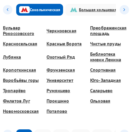
Сокольническая
Большая кольцевая
Бульвар
Преображенская
Черкизовская
Рокоссовского
площадь
Красносельская
Красные Ворота
Чистые пруды
Библиотека
Лубянка
Охотный Ряд
имени Ленина
Кропоткинская
Фрунзенская
Спортивная
Воробьёвы горы
Университет
Юго-Западная
Тропарёво
Румянцево
Саларьево
Филатов Луг
Прокшино
Ольховая
Новомосковская
Потапово