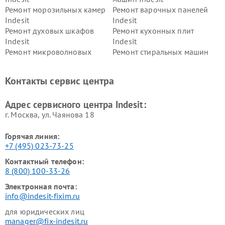
Ремонт морозильных камер
Ремонт варочных панелей
Indesit
Indesit
Ремонт духовых шкафов
Ремонт кухонных плит
Indesit
Indesit
Ремонт микроволновых
Ремонт стиральных машин
печей Indesit
Indesit
Ремонт холодильных камер
Ремонт сушильных машин
Контакты сервис центра
Indesit
Indesit
Адрес сервисного центра Indesit:
г. Москва, ул. Чаянова 18
Горячая линия:
+7 (495) 023-73-25
Контактный телефон:
8 (800) 100-33-26
Электронная почта:
info@indesit-fixim.ru
для юридических лиц
manager@fix-indesit.ru