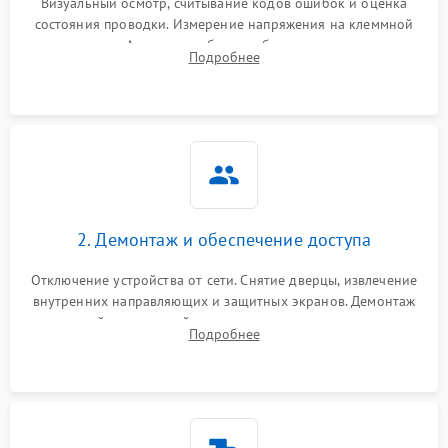
Визуальный осмотр, считывание кодов ошибок и оценка
состояния проводки. Измерение напряжения на клеммной
колодке. Анализ жалоб на проблемы с нагревом,
Подробнее
конвекцией, панелью управления или блокировкой дверцы.
2. Демонтаж и обеспечение доступа
Отключение устройства от сети. Снятие дверцы, извлечение
внутренних направляющих и защитных экранов. Демонтаж
задней или верхней панели для прямого доступа к
Подробнее
нагревательным элементам, плате и вентиляторам.