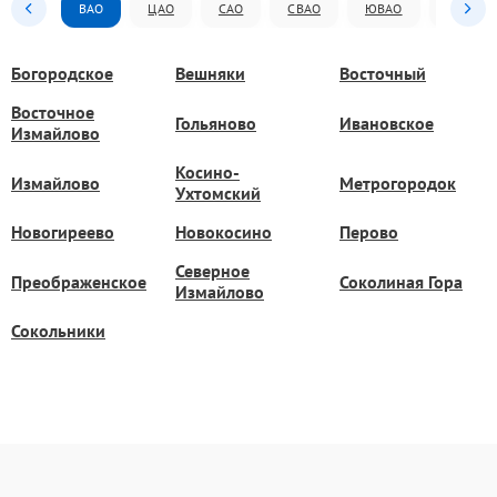
ВАО
ЦАО
САО
СВАО
ЮВАО
ЮАО
Богородское
Вешняки
Восточный
Восточное
Гольяново
Ивановское
Измайлово
Косино-
Измайлово
Метрогородок
Ухтомский
Новогиреево
Новокосино
Перово
Северное
Преображенское
Соколиная Гора
Измайлово
Сокольники