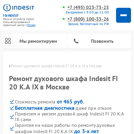
+7 (495) 023-73-25
Ежедневно с 9:00 до 21:00
FIX-INDESIT
+7 (800) 100-33-26
Ремонт устройств Indesit
Специализированный
Звонок бесплатный по РФ
cервисный центр г.
Москва
Мы ремонтируем
Позвонить
оскве
Ремонт духового шкафа Indesit FI 20 K.A IX в Москве
Ремонт духового шкафа Indesit FI
20 K.A IX в Москве
от 465 руб.
Стоимость ремонта
Бесплатная диагностика
даже при отказе
Привезем и увезем духовой шкаф Indesit FI 20 K.A
IX сами
Ремонт морозильных камер Indesit
Ремонт стиральных машин Indesit
Ремонт сушильных машин Indesit
Ремонт посудомоечных машин Indesit
Ремонт варочных панелей Indesit
Ремонт микроволновых печей Indesit
Ремонт холодильных камер Indesit
Гарантия на наши работы по ремонту духовых
до 3-х лет
шкафов Indesit FI 20 K.A IX