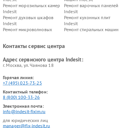
Ремонт морозильных камер
Ремонт варочных панелей
Indesit
Indesit
Ремонт духовых шкафов
Ремонт кухонных плит
Indesit
Indesit
Ремонт микроволновых
Ремонт стиральных машин
печей Indesit
Indesit
Ремонт холодильных камер
Ремонт сушильных машин
Контакты сервис центра
Indesit
Indesit
Адрес сервисного центра Indesit:
г. Москва, ул. Чаянова 18
Горячая линия:
+7 (495) 023-73-25
Контактный телефон:
8 (800) 100-33-26
Электронная почта:
info@indesit-fixim.ru
для юридических лиц
manager@fix-indesit.ru