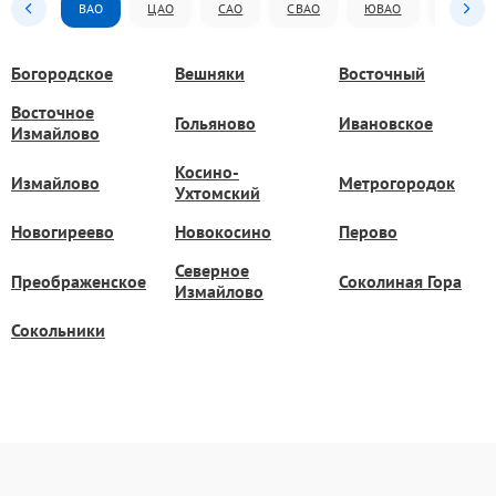
ВАО
ЦАО
САО
СВАО
ЮВАО
ЮАО
Богородское
Вешняки
Восточный
Восточное
Гольяново
Ивановское
Измайлово
Косино-
Измайлово
Метрогородок
Ухтомский
Новогиреево
Новокосино
Перово
Северное
Преображенское
Соколиная Гора
Измайлово
Сокольники