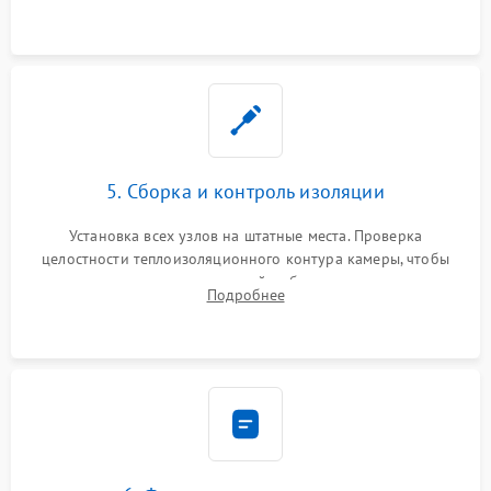
выгоревших реле, восстановление контактов и замена
уплотнителя.
5. Сборка и контроль изоляции
Установка всех узлов на штатные места. Проверка
целостности теплоизоляционного контура камеры, чтобы
исключить перегрев кухонной мебели и потерю тепла.
Подробнее
Надежная фиксация клемм и сборка корпуса шкафа.