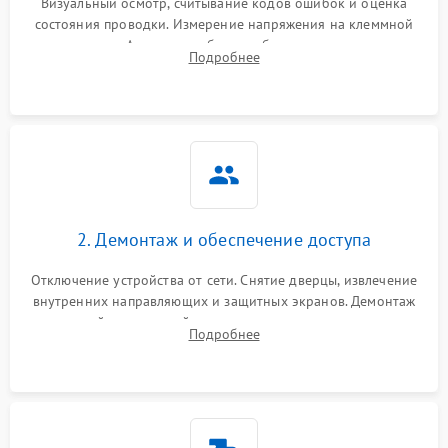
Визуальный осмотр, считывание кодов ошибок и оценка
состояния проводки. Измерение напряжения на клеммной
колодке. Анализ жалоб на проблемы с нагревом,
Подробнее
конвекцией, панелью управления или блокировкой дверцы.
2. Демонтаж и обеспечение доступа
Отключение устройства от сети. Снятие дверцы, извлечение
внутренних направляющих и защитных экранов. Демонтаж
задней или верхней панели для прямого доступа к
Подробнее
нагревательным элементам, плате и вентиляторам.