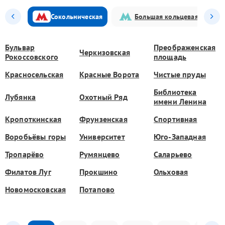
Сокольническая
Большая кольцевая
Бульвар
Преображенская
Черкизовская
Рокоссовского
площадь
Красносельская
Красные Ворота
Чистые пруды
Библиотека
Лубянка
Охотный Ряд
имени Ленина
Кропоткинская
Фрунзенская
Спортивная
Воробьёвы горы
Университет
Юго-Западная
Тропарёво
Румянцево
Саларьево
Филатов Луг
Прокшино
Ольховая
Новомосковская
Потапово