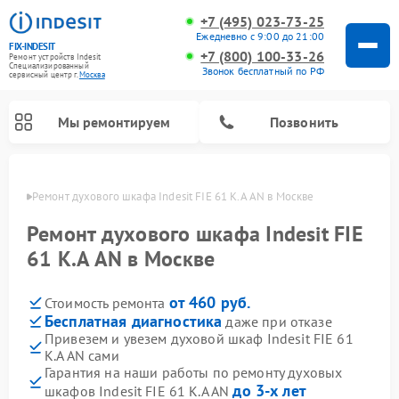
+7 (495) 023-73-25
Ежедневно с 9:00 до 21:00
FIX-INDESIT
+7 (800) 100-33-26
Ремонт устройств Indesit
Специализированный
Звонок бесплатный по РФ
cервисный центр г.
Москва
Мы ремонтируем
Позвонить
оскве
Ремонт духового шкафа Indesit FIE 61 K.A AN в Москве
Ремонт духового шкафа Indesit FIE
61 K.A AN в Москве
от 460 руб.
Стоимость ремонта
Бесплатная диагностика
даже при отказе
Привезем и увезем духовой шкаф Indesit FIE 61
K.A AN сами
Ремонт морозильных камер Indesit
Ремонт стиральных машин Indesit
Ремонт сушильных машин Indesit
Ремонт посудомоечных машин Indesit
Ремонт варочных панелей Indesit
Ремонт микроволновых печей Indesit
Ремонт холодильных камер Indesit
Гарантия на наши работы по ремонту духовых
до 3-х лет
шкафов Indesit FIE 61 K.A AN