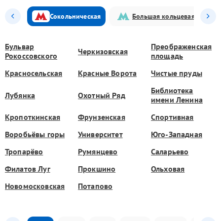
Сокольническая
Большая кольцевая
Бульвар
Преображенская
Черкизовская
Рокоссовского
площадь
Красносельская
Красные Ворота
Чистые пруды
Библиотека
Лубянка
Охотный Ряд
имени Ленина
Кропоткинская
Фрунзенская
Спортивная
Воробьёвы горы
Университет
Юго-Западная
Тропарёво
Румянцево
Саларьево
Филатов Луг
Прокшино
Ольховая
Новомосковская
Потапово