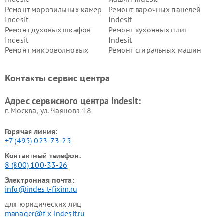
Ремонт морозильных камер
Ремонт варочных панелей
Indesit
Indesit
Ремонт духовых шкафов
Ремонт кухонных плит
Indesit
Indesit
Ремонт микроволновых
Ремонт стиральных машин
печей Indesit
Indesit
Ремонт холодильных камер
Ремонт сушильных машин
Контакты сервис центра
Indesit
Indesit
Адрес сервисного центра Indesit:
г. Москва, ул. Чаянова 18
Горячая линия:
+7 (495) 023-73-25
Контактный телефон:
8 (800) 100-33-26
Электронная почта:
info@indesit-fixim.ru
для юридических лиц
manager@fix-indesit.ru