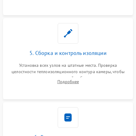
выгоревших реле, восстановление контактов и замена
уплотнителя.
5. Сборка и контроль изоляции
Установка всех узлов на штатные места. Проверка
целостности теплоизоляционного контура камеры, чтобы
исключить перегрев кухонной мебели и потерю тепла.
Подробнее
Надежная фиксация клемм и сборка корпуса шкафа.