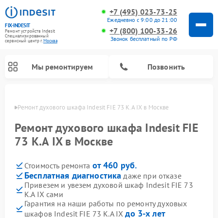
+7 (495) 023-73-25
Ежедневно с 9:00 до 21:00
FIX-INDESIT
+7 (800) 100-33-26
Ремонт устройств Indesit
Специализированный
Звонок бесплатный по РФ
cервисный центр г.
Москва
Мы ремонтируем
Позвонить
оскве
Ремонт духового шкафа Indesit FIE 73 K.A IX в Москве
Ремонт духового шкафа Indesit FIE
73 K.A IX в Москве
от 460 руб.
Стоимость ремонта
Бесплатная диагностика
даже при отказе
Привезем и увезем духовой шкаф Indesit FIE 73
K.A IX сами
Ремонт морозильных камер Indesit
Ремонт стиральных машин Indesit
Ремонт сушильных машин Indesit
Ремонт посудомоечных машин Indesit
Ремонт варочных панелей Indesit
Ремонт микроволновых печей Indesit
Ремонт холодильных камер Indesit
Гарантия на наши работы по ремонту духовых
до 3-х лет
шкафов Indesit FIE 73 K.A IX