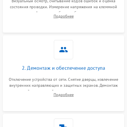
Визуальный осмотр, считывание кодов ошибок и оценка
состояния проводки. Измерение напряжения на клеммной
колодке. Анализ жалоб на проблемы с нагревом,
Подробнее
конвекцией, панелью управления или блокировкой дверцы.
2. Демонтаж и обеспечение доступа
Отключение устройства от сети. Снятие дверцы, извлечение
внутренних направляющих и защитных экранов. Демонтаж
задней или верхней панели для прямого доступа к
Подробнее
нагревательным элементам, плате и вентиляторам.