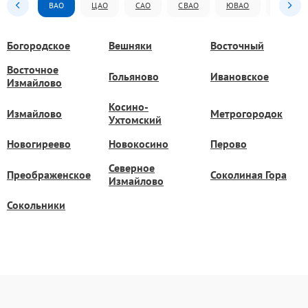
ВАО
ЦАО
САО
СВАО
ЮВАО
ЮАО
Богородское
Вешняки
Восточный
Восточное
Гольяново
Ивановское
Измайлово
Косино-
Измайлово
Метрогородок
Ухтомский
Новогиреево
Новокосино
Перово
Северное
Преображенское
Соколиная Гора
Измайлово
Сокольники