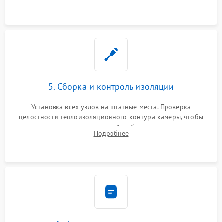
выгоревших реле, восстановление контактов и замена
уплотнителя.
5. Сборка и контроль изоляции
Установка всех узлов на штатные места. Проверка
целостности теплоизоляционного контура камеры, чтобы
исключить перегрев кухонной мебели и потерю тепла.
Подробнее
Надежная фиксация клемм и сборка корпуса шкафа.