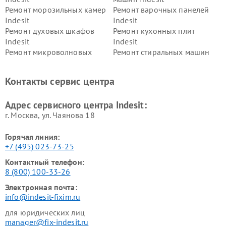
Ремонт морозильных камер
Ремонт варочных панелей
Indesit
Indesit
Ремонт духовых шкафов
Ремонт кухонных плит
Indesit
Indesit
Ремонт микроволновых
Ремонт стиральных машин
печей Indesit
Indesit
Ремонт холодильных камер
Ремонт сушильных машин
Контакты сервис центра
Indesit
Indesit
Адрес сервисного центра Indesit:
г. Москва, ул. Чаянова 18
Горячая линия:
+7 (495) 023-73-25
Контактный телефон:
8 (800) 100-33-26
Электронная почта:
info@indesit-fixim.ru
для юридических лиц
manager@fix-indesit.ru