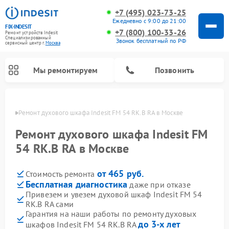
+7 (495) 023-73-25
Ежедневно с 9:00 до 21:00
FIX-INDESIT
+7 (800) 100-33-26
Ремонт устройств Indesit
Специализированный
Звонок бесплатный по РФ
cервисный центр г.
Москва
Мы ремонтируем
Позвонить
оскве
Ремонт духового шкафа Indesit FM 54 RK.B RA в Москве
Ремонт духового шкафа Indesit FM
54 RK.B RA в Москве
от 465 руб.
Стоимость ремонта
Бесплатная диагностика
даже при отказе
Привезем и увезем духовой шкаф Indesit FM 54
RK.B RA сами
Ремонт морозильных камер Indesit
Ремонт стиральных машин Indesit
Ремонт сушильных машин Indesit
Ремонт посудомоечных машин Indesit
Ремонт варочных панелей Indesit
Ремонт микроволновых печей Indesit
Ремонт холодильных камер Indesit
Гарантия на наши работы по ремонту духовых
до 3-х лет
шкафов Indesit FM 54 RK.B RA