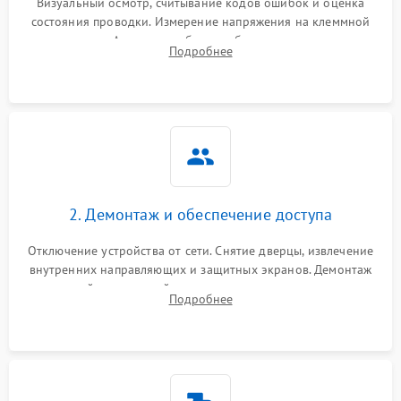
Визуальный осмотр, считывание кодов ошибок и оценка
состояния проводки. Измерение напряжения на клеммной
колодке. Анализ жалоб на проблемы с нагревом,
Подробнее
конвекцией, панелью управления или блокировкой дверцы.
2. Демонтаж и обеспечение доступа
Отключение устройства от сети. Снятие дверцы, извлечение
внутренних направляющих и защитных экранов. Демонтаж
задней или верхней панели для прямого доступа к
Подробнее
нагревательным элементам, плате и вентиляторам.