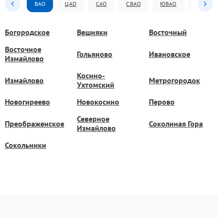
ВАО
ЦАО
САО
СВАО
ЮВАО
ЮАО
Богородское
Вешняки
Восточный
Восточное
Гольяново
Ивановское
Измайлово
Косино-
Измайлово
Метрогородок
Ухтомский
Новогиреево
Новокосино
Перово
Северное
Преображенское
Соколиная Гора
Измайлово
Сокольники