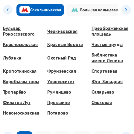
Сокольническая
Большая кольцевая
Бульвар
Преображенская
Черкизовская
Рокоссовского
площадь
Красносельская
Красные Ворота
Чистые пруды
Библиотека
Лубянка
Охотный Ряд
имени Ленина
Кропоткинская
Фрунзенская
Спортивная
Воробьёвы горы
Университет
Юго-Западная
Тропарёво
Румянцево
Саларьево
Филатов Луг
Прокшино
Ольховая
Новомосковская
Потапово