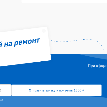
й на ремонт
При оформл
Отправить заявку и получить 1500 ₽
сти