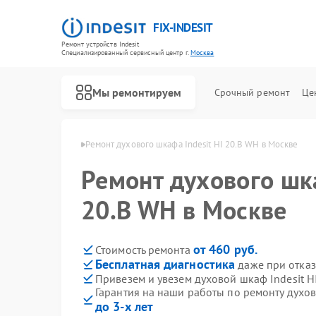
FIX-INDESIT
Ремонт устройств Indesit
Специализированный cервисный центр г.
Москва
Мы ремонтируем
Срочный ремонт
Це
ов Indesit в Москве
Ремонт духового шкафа Indesit HI 20.B WH в Москве
Ремонт духового шка
20.B WH в Москве
от 460 руб.
Стоимость ремонта
Бесплатная диагностика
даже при отказ
Привезем и увезем духовой шкаф Indesit H
Гарантия на наши работы по ремонту духов
до 3-х лет
Ремонт холодильников Indesit
Ремонт посудомоечных машин Indesit
Ремонт морозильных камер Indesit
Ремонт варочных панелей Indesit
Ремонт микроволновых печей Indesit
Ремонт стиральных машин Indesit
Ремонт холодильных камер Indesit
Ремонт сушильных машин Indesit