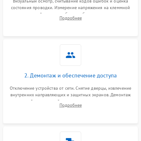
Визуальный осмотр, считывание кодов ошибок и оценка
состояния проводки. Измерение напряжения на клеммной
колодке. Анализ жалоб на проблемы с нагревом,
Подробнее
конвекцией, панелью управления или блокировкой дверцы.
2. Демонтаж и обеспечение доступа
Отключение устройства от сети. Снятие дверцы, извлечение
внутренних направляющих и защитных экранов. Демонтаж
задней или верхней панели для прямого доступа к
Подробнее
нагревательным элементам, плате и вентиляторам.