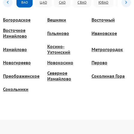
ВАО
ЦАО
САО
СВАО
ЮВАО
ЮАО
Богородское
Вешняки
Восточный
Восточное
Гольяново
Ивановское
Измайлово
Косино-
Измайлово
Метрогородок
Ухтомский
Новогиреево
Новокосино
Перово
Северное
Преображенское
Соколиная Гора
Измайлово
Сокольники