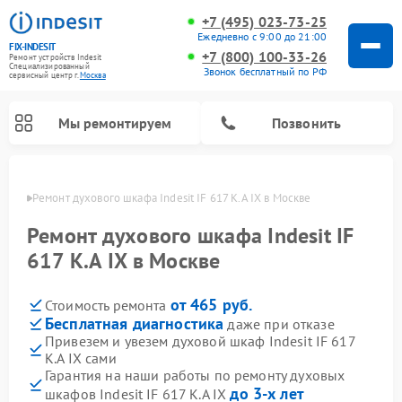
+7 (495) 023-73-25
Ежедневно с 9:00 до 21:00
FIX-INDESIT
+7 (800) 100-33-26
Ремонт устройств Indesit
Специализированный
Звонок бесплатный по РФ
cервисный центр г.
Москва
Мы ремонтируем
Позвонить
оскве
Ремонт духового шкафа Indesit IF 617 K.A IX в Москве
Ремонт духового шкафа Indesit IF
617 K.A IX в Москве
от 465 руб.
Стоимость ремонта
Бесплатная диагностика
даже при отказе
Привезем и увезем духовой шкаф Indesit IF 617
K.A IX сами
Ремонт морозильных камер Indesit
Ремонт стиральных машин Indesit
Ремонт сушильных машин Indesit
Ремонт посудомоечных машин Indesit
Ремонт варочных панелей Indesit
Ремонт микроволновых печей Indesit
Ремонт холодильных камер Indesit
Гарантия на наши работы по ремонту духовых
до 3-х лет
шкафов Indesit IF 617 K.A IX