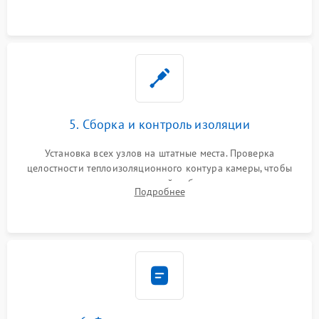
выгоревших реле, восстановление контактов и замена
уплотнителя.
5. Сборка и контроль изоляции
Установка всех узлов на штатные места. Проверка
целостности теплоизоляционного контура камеры, чтобы
исключить перегрев кухонной мебели и потерю тепла.
Подробнее
Надежная фиксация клемм и сборка корпуса шкафа.