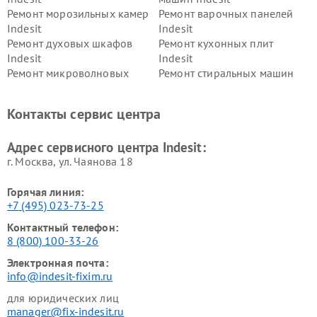
Ремонт морозильных камер
Ремонт варочных панелей
Indesit
Indesit
Ремонт духовых шкафов
Ремонт кухонных плит
Indesit
Indesit
Ремонт микроволновых
Ремонт стиральных машин
печей Indesit
Indesit
Ремонт холодильных камер
Ремонт сушильных машин
Контакты сервис центра
Indesit
Indesit
Адрес сервисного центра Indesit:
г. Москва, ул. Чаянова 18
Горячая линия:
+7 (495) 023-73-25
Контактный телефон:
8 (800) 100-33-26
Электронная почта:
info@indesit-fixim.ru
для юридических лиц
manager@fix-indesit.ru