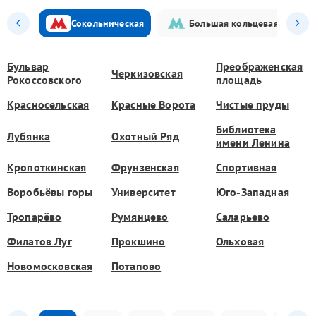
Сокольническая
Большая кольцевая
Бульвар
Преображенская
Черкизовская
Рокоссовского
площадь
Красносельская
Красные Ворота
Чистые пруды
Библиотека
Лубянка
Охотный Ряд
имени Ленина
Кропоткинская
Фрунзенская
Спортивная
Воробьёвы горы
Университет
Юго-Западная
Тропарёво
Румянцево
Саларьево
Филатов Луг
Прокшино
Ольховая
Новомосковская
Потапово