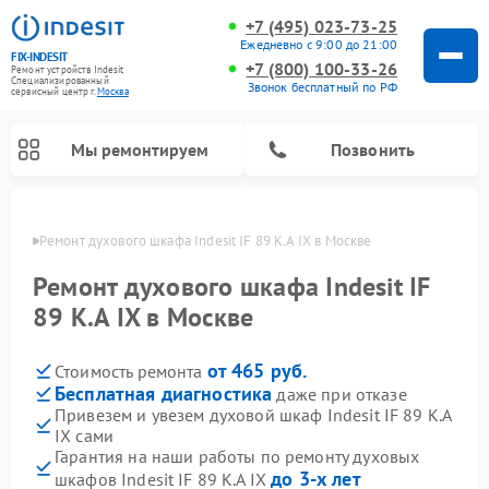
+7 (495) 023-73-25
Ежедневно с 9:00 до 21:00
FIX-INDESIT
+7 (800) 100-33-26
Ремонт устройств Indesit
Специализированный
Звонок бесплатный по РФ
cервисный центр г.
Москва
Мы ремонтируем
Позвонить
оскве
Ремонт духового шкафа Indesit IF 89 K.A IX в Москве
Ремонт духового шкафа Indesit IF
89 K.A IX в Москве
от 465 руб.
Стоимость ремонта
Бесплатная диагностика
даже при отказе
Привезем и увезем духовой шкаф Indesit IF 89 K.A
IX сами
Ремонт морозильных камер Indesit
Ремонт стиральных машин Indesit
Ремонт сушильных машин Indesit
Ремонт посудомоечных машин Indesit
Ремонт варочных панелей Indesit
Ремонт микроволновых печей Indesit
Ремонт холодильных камер Indesit
Гарантия на наши работы по ремонту духовых
до 3-х лет
шкафов Indesit IF 89 K.A IX