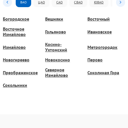
ВАО
ЦАО
САО
СВАО
ЮВАО
ЮАО
Богородское
Вешняки
Восточный
Восточное
Гольяново
Ивановское
Измайлово
Косино-
Измайлово
Метрогородок
Ухтомский
Новогиреево
Новокосино
Перово
Северное
Преображенское
Соколиная Гора
Измайлово
Сокольники