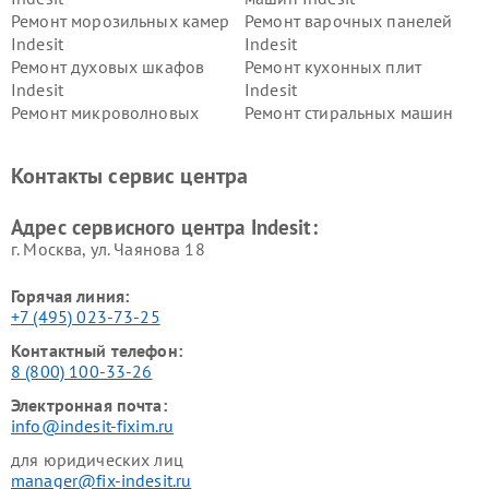
Ремонт морозильных камер
Ремонт варочных панелей
Indesit
Indesit
Ремонт духовых шкафов
Ремонт кухонных плит
Indesit
Indesit
Ремонт микроволновых
Ремонт стиральных машин
печей Indesit
Indesit
Ремонт холодильных камер
Ремонт сушильных машин
Контакты сервис центра
Indesit
Indesit
Адрес сервисного центра Indesit:
г. Москва, ул. Чаянова 18
Горячая линия:
+7 (495) 023-73-25
Контактный телефон:
8 (800) 100-33-26
Электронная почта:
info@indesit-fixim.ru
для юридических лиц
manager@fix-indesit.ru