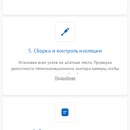
выгоревших реле, восстановление контактов и замена
уплотнителя.
5. Сборка и контроль изоляции
Установка всех узлов на штатные места. Проверка
целостности теплоизоляционного контура камеры, чтобы
исключить перегрев кухонной мебели и потерю тепла.
Подробнее
Надежная фиксация клемм и сборка корпуса шкафа.