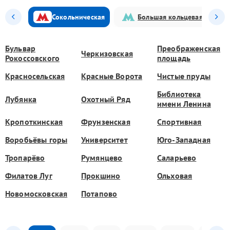
Сокольническая
Большая кольцевая
Бульвар
Преображенская
Черкизовская
Рокоссовского
площадь
Красносельская
Красные Ворота
Чистые пруды
Библиотека
Лубянка
Охотный Ряд
имени Ленина
Кропоткинская
Фрунзенская
Спортивная
Воробьёвы горы
Университет
Юго-Западная
Тропарёво
Румянцево
Саларьево
Филатов Луг
Прокшино
Ольховая
Новомосковская
Потапово