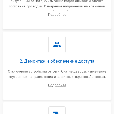
Визуальный осмотр, считывание кодов ошибок и оценка
состояния проводки. Измерение напряжения на клеммной
колодке. Анализ жалоб на проблемы с нагревом,
Подробнее
конвекцией, панелью управления или блокировкой дверцы.
2. Демонтаж и обеспечение доступа
Отключение устройства от сети. Снятие дверцы, извлечение
внутренних направляющих и защитных экранов. Демонтаж
задней или верхней панели для прямого доступа к
Подробнее
нагревательным элементам, плате и вентиляторам.