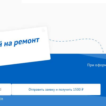
й на ремонт
При оформл
Отправить заявку и получить 1500 ₽
сти