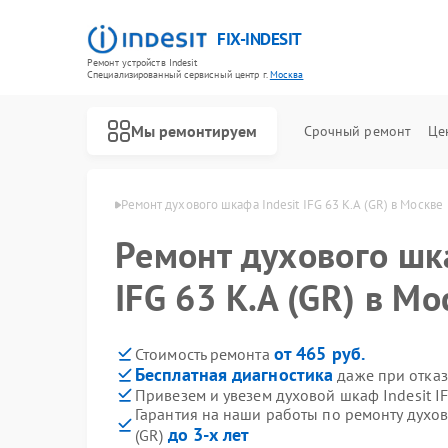
FIX-INDESIT
Ремонт устройств Indesit
Специализированный cервисный центр г.
Москва
Мы ремонтируем
Срочный ремонт
Це
ов Indesit в Москве
Ремонт духового шкафа Indesit IFG 63 K.A (GR) в Москве
Ремонт духового шка
IFG 63 K.A (GR) в Мо
от 465 руб.
Стоимость ремонта
Бесплатная диагностика
даже при отказ
Привезем и увезем духовой шкаф Indesit IF
Гарантия на наши работы по ремонту духов
до 3-х лет
(GR)
Ремонт холодильников Indesit
Ремонт посудомоечных машин Indesit
Ремонт морозильных камер Indesit
Ремонт варочных панелей Indesit
Ремонт микроволновых печей Indesit
Ремонт стиральных машин Indesit
Ремонт холодильных камер Indesit
Ремонт сушильных машин Indesit