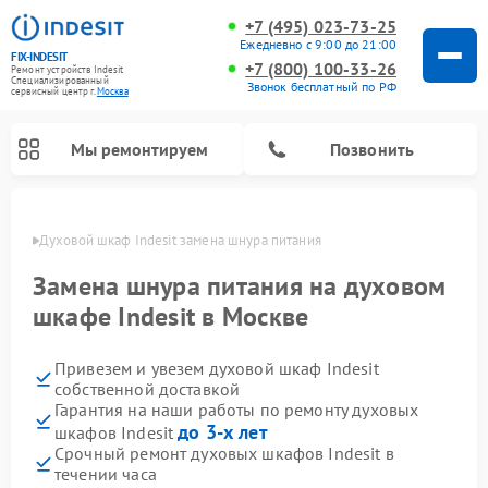
+7 (495) 023-73-25
Ежедневно с 9:00 до 21:00
FIX-INDESIT
+7 (800) 100-33-26
Ремонт устройств Indesit
Специализированный
Звонок бесплатный по РФ
cервисный центр г.
Москва
Мы ремонтируем
Позвонить
оскве
Духовой шкаф Indesit замена шнура питания
Замена шнура питания на духовом
шкафе Indesit в Москве
Привезем и увезем духовой шкаф Indesit
собственной доставкой
Гарантия на наши работы по ремонту духовых
до 3-х лет
шкафов Indesit
Ремонт морозильных камер Indesit
Ремонт стиральных машин Indesit
Ремонт сушильных машин Indesit
Ремонт посудомоечных машин Indesit
Ремонт варочных панелей Indesit
Ремонт микроволновых печей Indesit
Ремонт холодильных камер Indesit
Срочный ремонт духовых шкафов Indesit в
течении часа