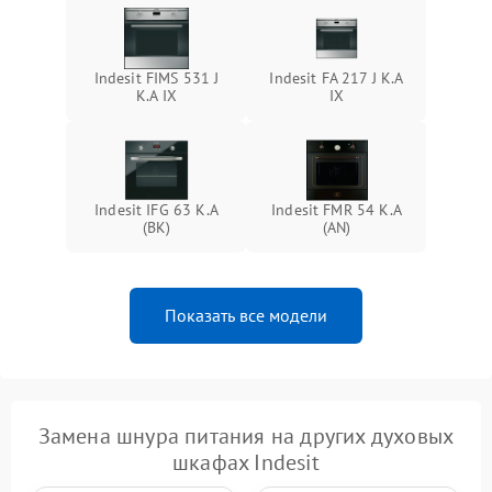
Indesit FIMS 531 J
Indesit FA 217 J K.A
K.A IX
IX
Indesit IFG 63 K.A
Indesit FMR 54 K.A
(BK)
(AN)
Показать все модели
Замена шнура питания на других духовых
шкафах Indesit