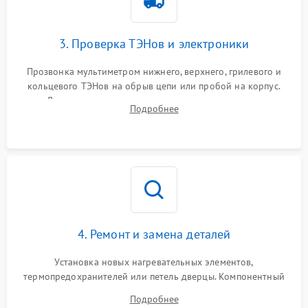
3. Проверка ТЭНов и электроники
Прозвонка мультиметром нижнего, верхнего, грилевого и
кольцевого ТЭНов на обрыв цепи или пробой на корпус.
Диагностика термостата, датчиков температуры,
Подробнее
переключателя режимов и мотора конвекции.
4. Ремонт и замена деталей
Установка новых нагревательных элементов,
термопредохранителей или петель дверцы. Компонентный
ремонт электронного модуля управления, замена
Подробнее
выгоревших реле, восстановление контактов и замена