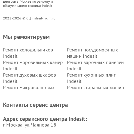
центров в Москве по ремонту и
обслуживанию техники Indesit
2021-2026 © СЦ indesit-fixim.ru
Мы ремонтируем
Ремонт холодильников
Ремонт посудомоечных
Indesit
машин Indesit
Ремонт морозильных камер
Ремонт варочных панелей
Indesit
Indesit
Ремонт духовых шкафов
Ремонт кухонных плит
Indesit
Indesit
Ремонт микроволновых
Ремонт стиральных машин
печей Indesit
Indesit
Ремонт холодильных камер
Ремонт сушильных машин
Контакты сервис центра
Indesit
Indesit
Адрес сервисного центра Indesit:
г. Москва, ул. Чаянова 18