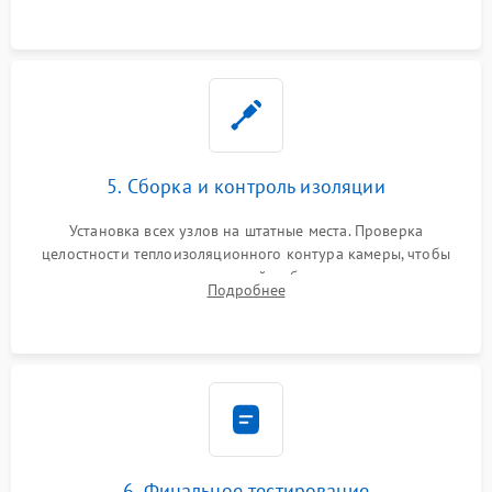
уплотнителя.
5. Сборка и контроль изоляции
Установка всех узлов на штатные места. Проверка
целостности теплоизоляционного контура камеры, чтобы
исключить перегрев кухонной мебели и потерю тепла.
Подробнее
Надежная фиксация клемм и сборка корпуса шкафа.
6. Финальное тестирование