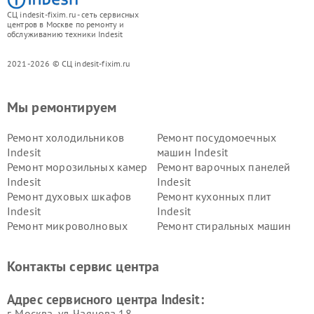
СЦ indesit-fixim.ru - сеть сервисных
центров в Москве по ремонту и
обслуживанию техники Indesit
2021-2026 © СЦ indesit-fixim.ru
Мы ремонтируем
Ремонт холодильников
Ремонт посудомоечных
Indesit
машин Indesit
Ремонт морозильных камер
Ремонт варочных панелей
Indesit
Indesit
Ремонт духовых шкафов
Ремонт кухонных плит
Indesit
Indesit
Ремонт микроволновых
Ремонт стиральных машин
печей Indesit
Indesit
Ремонт холодильных камер
Ремонт сушильных машин
Контакты сервис центра
Indesit
Indesit
Адрес сервисного центра Indesit:
г. Москва, ул. Чаянова 18