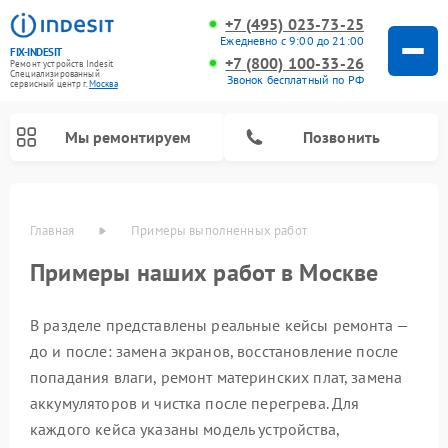
+7 (495) 023-73-25
Ежедневно с 9:00 до 21:00
FIX-INDESIT
+7 (800) 100-33-26
Ремонт устройств Indesit
Специализированный
Звонок бесплатный по РФ
cервисный центр г.
Москва
Мы ремонтируем
Позвонить
Главная
Примеры выполненных работ
Примеры наших работ в Москве
В разделе представлены реальные кейсы ремонта —
до и после: замена экранов, восстановление после
попадания влаги, ремонт материнских плат, замена
аккумуляторов и чистка после перегрева. Для
Ремонт морозильных камер Indesit
Ремонт микроволновых печей Indesit
Ремонт холодильных камер Indesit
Ремонт посудомоечных машин Indesit
Ремонт варочных панелей Indesit
Ремонт стиральных машин Indesit
Ремонт сушильных машин Indesit
каждого кейса указаны модель устройства,