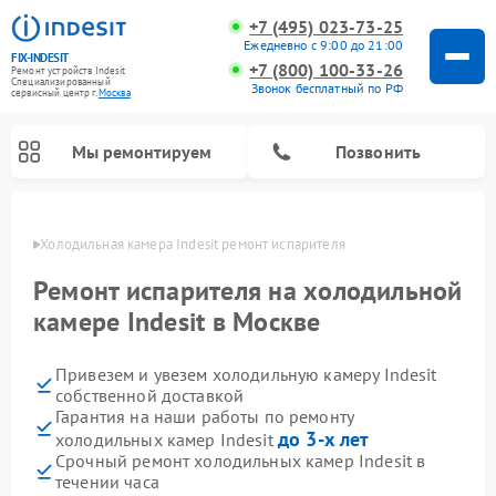
+7 (495) 023-73-25
Ежедневно с 9:00 до 21:00
FIX-INDESIT
+7 (800) 100-33-26
Ремонт устройств Indesit
Специализированный
Звонок бесплатный по РФ
cервисный центр г.
Москва
Мы ремонтируем
Позвонить
оскве
Холодильная камера Indesit ремонт испарителя
Ремонт испарителя на холодильной
камере Indesit в Москве
Привезем и увезем холодильную камеру Indesit
собственной доставкой
Гарантия на наши работы по ремонту
до 3-х лет
холодильных камер Indesit
Ремонт морозильных камер Indesit
Ремонт микроволновых печей Indesit
Ремонт сушильных машин Indesit
Ремонт посудомоечных машин Indesit
Ремонт варочных панелей Indesit
Ремонт стиральных машин Indesit
Срочный ремонт холодильных камер Indesit в
течении часа