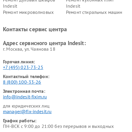
Indesit
Indesit
Ремонт микроволновых
Ремонт стиральных машин
печей Indesit
Indesit
Ремонт холодильных камер
Ремонт сушильных машин
Контакты сервис центра
Indesit
Indesit
Адрес сервисного центра Indesit:
г. Москва, ул. Чаянова 18
Горячая линия:
+7 (495) 023-73-25
Контактный телефон:
8 (800) 100-33-26
Электронная почта:
info@indesit-fixim.ru
для юридических лиц
manager@fix-indesit.ru
График работы:
ПН-ВСК с 9:00 до 21:00 без перерывов и выходных