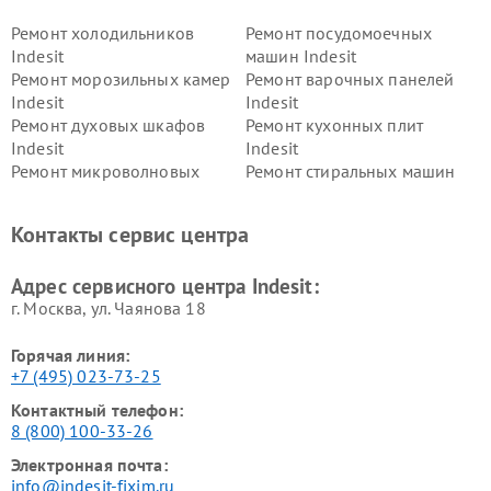
Ремонт холодильников
Ремонт посудомоечных
Indesit
машин Indesit
Ремонт морозильных камер
Ремонт варочных панелей
Indesit
Indesit
Ремонт духовых шкафов
Ремонт кухонных плит
Indesit
Indesit
Ремонт микроволновых
Ремонт стиральных машин
печей Indesit
Indesit
Ремонт холодильных камер
Ремонт сушильных машин
Контакты сервис центра
Indesit
Indesit
Адрес сервисного центра Indesit:
г. Москва, ул. Чаянова 18
Горячая линия:
+7 (495) 023-73-25
Контактный телефон:
8 (800) 100-33-26
Электронная почта:
info@indesit-fixim.ru