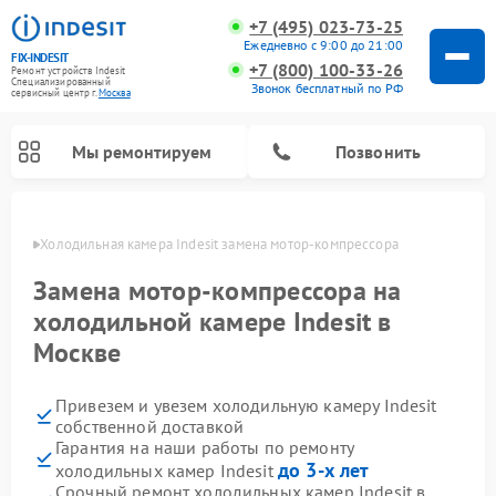
+7 (495) 023-73-25
Ежедневно с 9:00 до 21:00
FIX-INDESIT
+7 (800) 100-33-26
Ремонт устройств Indesit
Специализированный
Звонок бесплатный по РФ
cервисный центр г.
Москва
Мы ремонтируем
Позвонить
оскве
Холодильная камера Indesit замена мотор-компрессора
Замена мотор-компрессора на
холодильной камере Indesit в
Москве
Привезем и увезем холодильную камеру Indesit
собственной доставкой
Гарантия на наши работы по ремонту
Ремонт морозильных камер Indesit
Ремонт микроволновых печей Indesit
Ремонт сушильных машин Indesit
Ремонт посудомоечных машин Indesit
Ремонт варочных панелей Indesit
Ремонт стиральных машин Indesit
до 3-х лет
холодильных камер Indesit
Срочный ремонт холодильных камер Indesit в