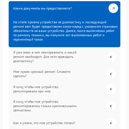
Какие документы вы предоставляете?
На этапе приема устройства на диагностику и последующий
ремонт вам будет предоставлен заказ-наряд с указанием страховых
обязательств на ваше устройство. Далее, после выполнения работ
по ремонту техники, вы получите акт выполненных работ и
гарантийный талон.
Я уже знаю в чем неисправность и какой
ремонт необходим. Для чего проводить
диагностику?
Мне нужен срочный ремонт. Сможете
сделать?
Я хочу, чтобы мое устройство
ремонтировали при мне.
Я хочу, чтобы мое устройство
ремонтировалось только оригинальными
запчастями.
Как я узнаю, что мое устройство готово?