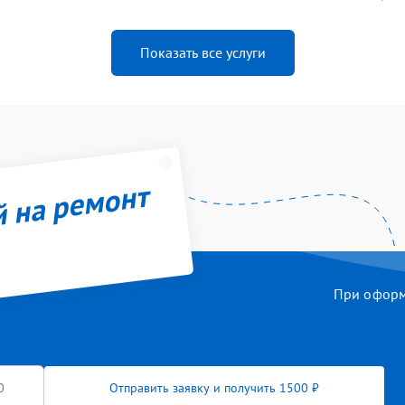
Показать все услуги
й на ремонт
При оформл
Отправить заявку и получить 1500 ₽