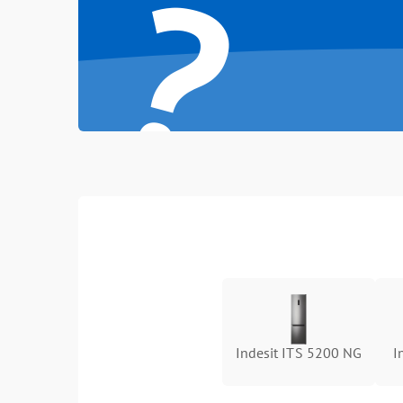
?
Indesit ITS 5200 NG
I