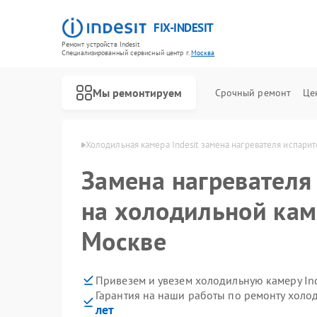
FIX-INDESIT
Ремонт устройств Indesit
Специализированный cервисный центр г.
Москва
Мы ремонтируем
Срочный ремонт
Це
ер Indesit в Москве
Холодильная камера Indesit замена нагревателя испарит
Замена нагревателя
на холодильной каме
Москве
Привезем и увезем холодильную камеру Ind
Гарантия на наши работы по ремонту холо
лет
Ремонт холодильников Indesit
Ремонт посудомоечных машин Indesit
Ремонт морозильных камер Indesit
Ремонт варочных панелей Indesit
Ремонт духовых шкафов Indesit
Ремонт микроволновых печей Indesit
Ремонт стиральных машин Indesit
Ремонт сушильных машин Indesit