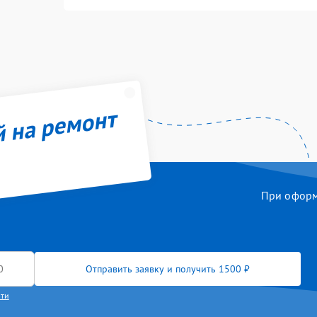
й на ремонт
При оформл
Отправить заявку и получить 1500 ₽
сти