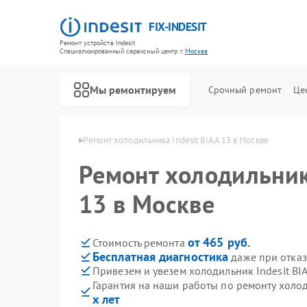
FIX-INDESIT
Ремонт устройств Indesit
Специализированный cервисный центр г.
Москва
Мы ремонтируем
Срочный ремонт
Це
ов Indesit в Москве
Ремонт холодильника Indesit BIAA 13 в Москве
Ремонт холодильника
13 в Москве
от 465 руб.
Стоимость ремонта
Бесплатная диагностика
даже при отказ
Привезем и увезем холодильник Indesit BI
Гарантия на наши работы по ремонту холод
х лет
Ремонт посудомоечных машин Indesit
Ремонт морозильных камер Indesit
Ремонт варочных панелей Indesit
Ремонт духовых шкафов Indesit
Ремонт микроволновых печей Indesit
Ремонт стиральных машин Indesit
Ремонт холодильных камер Indesit
Ремонт сушильных машин Indesit