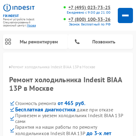
+7 (495) 023-73-25
Ежедневно с 9:00 до 21:00
FIX-INDESIT
+7 (800) 100-33-26
Ремонт устройств Indesit
Специализированный
Звонок бесплатный по РФ
cервисный центр г.
Москва
Мы ремонтируем
Позвонить
оскве
Ремонт холодильника Indesit BIAA 13P в Москве
Ремонт холодильника Indesit BIAA
13P в Москве
от 465 руб.
Стоимость ремонта
Бесплатная диагностика
даже при отказе
Привезем и увезем холодильник Indesit BIAA 13P
сами
Ремонт посудомоечных машин Indesit
Ремонт варочных панелей Indesit
Ремонт стиральных машин Indesit
Ремонт сушильных машин Indesit
Ремонт морозильных камер Indesit
Ремонт микроволновых печей Indesit
Ремонт холодильных камер Indesit
Гарантия на наши работы по ремонту
до 3-х лет
холодильников Indesit BIAA 13P