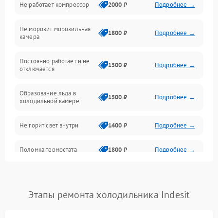
Не работает компрессор
2000 ₽
Подробнее →
Электропитание
Не морозит морозильная
Дренаж
1800 ₽
Подробнее →
камера
Оттайка
Постоянно работает и не
1500 ₽
Подробнее →
отключается
Программное обеспечение
Образование льда в
1500 ₽
Подробнее →
холодильной камере
Не горит свет внутри
1400 ₽
Подробнее →
Поломка термостата
1800 ₽
Подробнее →
Не работает вентилятор
1800 ₽
Подробнее →
Этапы ремонта холодильника Indesit
Поломка системы No Frost
2600 ₽
Подробнее →