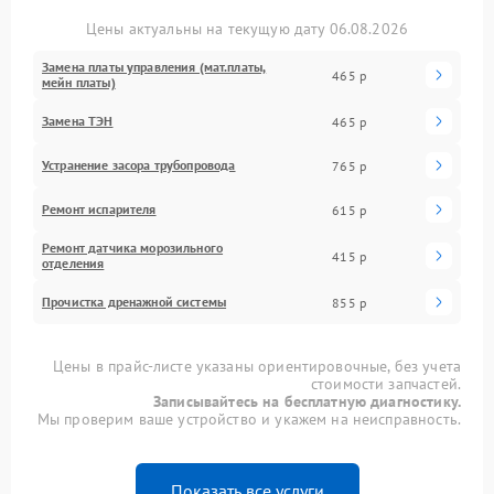
Цены актуальны на текущую дату 06.08.2026
Замена платы управления (мат.платы,
465 р
мейн платы)
Замена ТЭН
465 р
Устранение засора трубопровода
765 р
Ремонт испарителя
615 р
Ремонт датчика морозильного
415 р
отделения
Прочистка дренажной системы
855 р
Цены в прайс-листе указаны ориентировочные, без учета
стоимости запчастей.
Записывайтесь на бесплатную диагностику.
Мы проверим ваше устройство и укажем на неисправность.
Показать все услуги