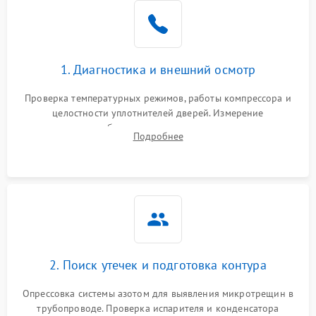
Образование конденсата
1800 ₽
Подробнее →
на стенках
Сбой в работе инвертора
2100 ₽
Подробнее →
1. Диагностика и внешний осмотр
Запах горелого при
2000 ₽
Подробнее →
Проверка температурных режимов, работы компрессора и
работе
целостности уплотнителей дверей. Измерение
сопротивления обмоток мотора, проверка термостата и
Не включается
Подробнее
1000 ₽
Подробнее →
считывание кодов ошибок с электронного дисплея.
холодильник
Проблемы с системой
автоматической
1800 ₽
Подробнее →
разморозки
2. Поиск утечек и подготовка контура
Опрессовка системы азотом для выявления микротрещин в
трубопроводе. Проверка испарителя и конденсатора