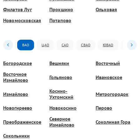
Филатов Луг
Прокшино
Ольховая
Новомосковская
Потапово
ВАО
ЦАО
САО
СВАО
ЮВАО
ЮАО
Богородское
Вешняки
Восточный
Восточное
Гольяново
Ивановское
Измайлово
Косино-
Измайлово
Метрогородок
Ухтомский
Новогиреево
Новокосино
Перово
Северное
Преображенское
Соколиная Гора
Измайлово
Сокольники