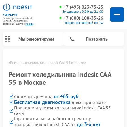
+7 (495) 023-73-25
Ежедневно с 9:00 до 21:00
FIX-INDESIT
+7 (800) 100-33-26
Ремонт устройств Indesit
Специализированный
Звонок бесплатный по РФ
cервисный центр г.
Москва
Мы ремонтируем
Позвонить
оскве
Ремонт холодильника Indesit CAA 55 в Москве
Ремонт холодильника Indesit CAA
55 в Москве
от 465 руб.
Стоимость ремонта
Бесплатная диагностика
даже при отказе
Привезем и увезем холодильник Indesit CAA 55
сами
Ремонт посудомоечных машин Indesit
Ремонт варочных панелей Indesit
Ремонт стиральных машин Indesit
Ремонт сушильных машин Indesit
Ремонт морозильных камер Indesit
Ремонт микроволновых печей Indesit
Ремонт холодильных камер Indesit
Гарантия на наши работы по ремонту
до 3-х лет
холодильников Indesit CAA 55