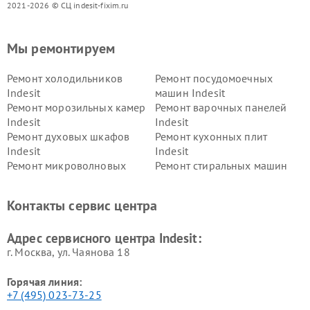
2021-2026 © СЦ indesit-fixim.ru
Мы ремонтируем
Ремонт холодильников
Ремонт посудомоечных
Indesit
машин Indesit
Ремонт морозильных камер
Ремонт варочных панелей
Indesit
Indesit
Ремонт духовых шкафов
Ремонт кухонных плит
Indesit
Indesit
Ремонт микроволновых
Ремонт стиральных машин
печей Indesit
Indesit
Ремонт холодильных камер
Ремонт сушильных машин
Контакты сервис центра
Indesit
Indesit
Адрес сервисного центра Indesit:
г. Москва, ул. Чаянова 18
Горячая линия:
+7 (495) 023-73-25