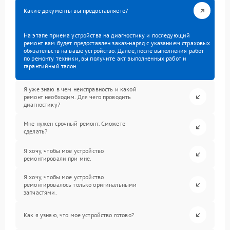
Какие документы вы предоставляете?
На этапе приема устройства на диагностику и последующий
ремонт вам будет предоставлен заказ-наряд с указанием страховых
обязательств на ваше устройство. Далее, после выполнения работ
по ремонту техники, вы получите акт выполненных работ и
гарантийный талон.
Я уже знаю в чем неисправность и какой
ремонт необходим. Для чего проводить
диагностику?
Мне нужен срочный ремонт. Сможете
сделать?
Я хочу, чтобы мое устройство
ремонтировали при мне.
Я хочу, чтобы мое устройство
ремонтировалось только оригинальными
запчастями.
Как я узнаю, что мое устройство готово?