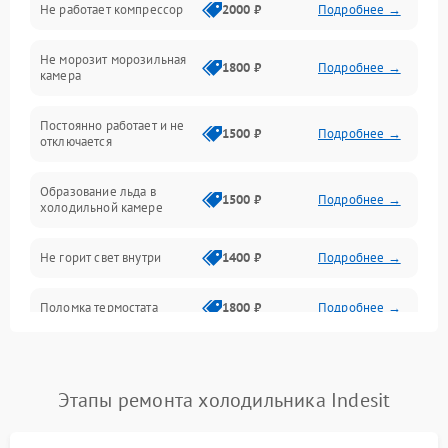
Не работает компрессор
2000 ₽
Подробнее →
Электропитание
Не морозит морозильная
Дренаж
1800 ₽
Подробнее →
камера
Оттайка
Постоянно работает и не
1500 ₽
Подробнее →
отключается
Программное обеспечение
Образование льда в
1500 ₽
Подробнее →
холодильной камере
Не горит свет внутри
1400 ₽
Подробнее →
Поломка термостата
1800 ₽
Подробнее →
Не работает вентилятор
1800 ₽
Подробнее →
Этапы ремонта холодильника Indesit
Поломка системы No Frost
2600 ₽
Подробнее →