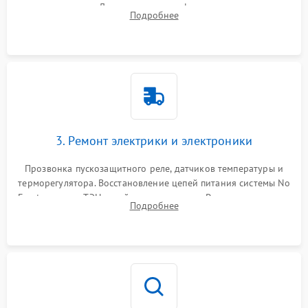
течеискателем. Демонтаж старого фильтра-осушителя и
Подробнее
продувка капиллярной трубки для устранения засоров.
3. Ремонт электрики и электроники
Прозвонка пускозащитного реле, датчиков температуры и
терморегулятора. Восстановление цепей питания системы No
Frost, включая ТЭН оттайки и вентилятор. Ремонт или замена
Подробнее
платы управления при сбоях алгоритмов.