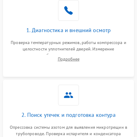
Образование конденсата
1800 ₽
Подробнее →
на стенках
Сбой в работе инвертора
2100 ₽
Подробнее →
1. Диагностика и внешний осмотр
Запах горелого при
2000 ₽
Подробнее →
Проверка температурных режимов, работы компрессора и
работе
целостности уплотнителей дверей. Измерение
сопротивления обмоток мотора, проверка термостата и
Не включается
Подробнее
1000 ₽
Подробнее →
считывание кодов ошибок с электронного дисплея.
холодильник
Проблемы с системой
автоматической
1800 ₽
Подробнее →
разморозки
2. Поиск утечек и подготовка контура
Опрессовка системы азотом для выявления микротрещин в
трубопроводе. Проверка испарителя и конденсатора