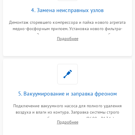
4. Замена неисправных узлов
Демонтаж сгоревшего компрессора и пайка нового агрегата
медно-фосфорным припоем. Установка нового фильтра-
осушителя. Замена изношенных вентиляторов обдува,
Подробнее
сломанных заслонок или поврежденных дверных петель.
5. Вакуумирование и заправка фреоном
Подключение вакуумного насоса для полного удаления
воздуха и влаги из контура. Заправка системы строго
дозированным объемом хладагента (R600a, R134a) по
Подробнее
электронным весам. Контроль рабочего давления в системе.