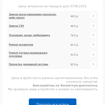
Цены актуальны на текущую дату 07.08.2026
Замена платы управления (мат.платы,
465 р
мейн платы)
Замена ТЭН
465 р
Устранение засора трубопровода
765 р
Ремонт испарителя
615 р
Ремонт датчика морозильного
415 р
отделения
Прочистка дренажной системы
855 р
Цены в прайс-листе указаны ориентировочные, без учета
стоимости запчастей.
Записывайтесь на бесплатную диагностику.
Мы проверим ваше устройство и укажем на неисправность.
Показать все услуги