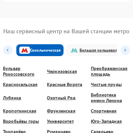
Наш сервисный центр на Вашей станции метро
Сокольническая
Большая кольцевая
Бульвар
Преображенская
Черкизовская
Рокоссовского
площадь
Красносельская
Красные Ворота
Чистые пруды
Библиотека
Лубянка
Охотный Ряд
имени Ленина
Кропоткинская
Фрунзенская
Спортивная
Воробьёвы горы
Университет
Юго-Западная
Тропарёво
Румянцево
Саларьево