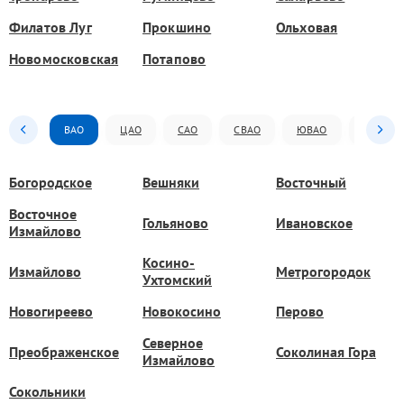
Филатов Луг
Прокшино
Ольховая
Новомосковская
Потапово
ВАО
ЦАО
САО
СВАО
ЮВАО
ЮАО
Богородское
Вешняки
Восточный
Восточное
Гольяново
Ивановское
Измайлово
Косино-
Измайлово
Метрогородок
Ухтомский
Новогиреево
Новокосино
Перово
Северное
Преображенское
Соколиная Гора
Измайлово
Сокольники