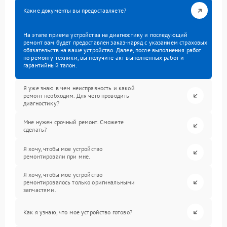
Какие документы вы предоставляете?
На этапе приема устройства на диагностику и последующий
ремонт вам будет предоставлен заказ-наряд с указанием страховых
обязательств на ваше устройство. Далее, после выполнения работ
по ремонту техники, вы получите акт выполненных работ и
гарантийный талон.
Я уже знаю в чем неисправность и какой
ремонт необходим. Для чего проводить
диагностику?
Мне нужен срочный ремонт. Сможете
сделать?
Я хочу, чтобы мое устройство
ремонтировали при мне.
Я хочу, чтобы мое устройство
ремонтировалось только оригинальными
запчастями.
Как я узнаю, что мое устройство готово?