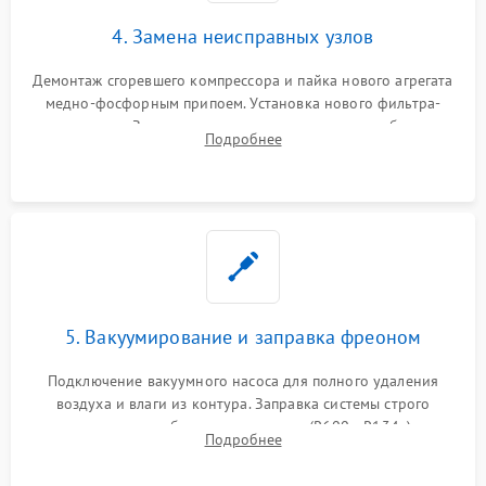
4. Замена неисправных узлов
Демонтаж сгоревшего компрессора и пайка нового агрегата
медно-фосфорным припоем. Установка нового фильтра-
осушителя. Замена изношенных вентиляторов обдува,
Подробнее
сломанных заслонок или поврежденных дверных петель.
5. Вакуумирование и заправка фреоном
Подключение вакуумного насоса для полного удаления
воздуха и влаги из контура. Заправка системы строго
дозированным объемом хладагента (R600a, R134a) по
Подробнее
электронным весам. Контроль рабочего давления в системе.