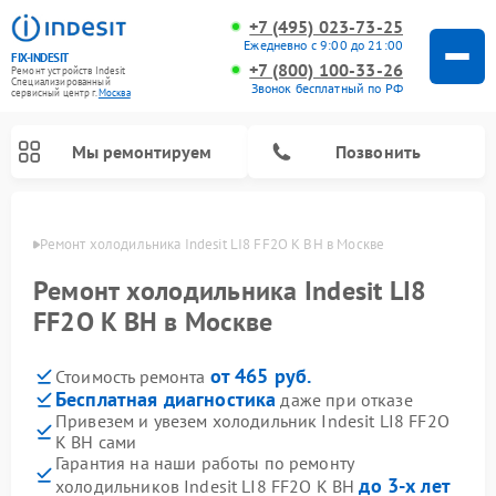
+7 (495) 023-73-25
Ежедневно с 9:00 до 21:00
FIX-INDESIT
+7 (800) 100-33-26
Ремонт устройств Indesit
Специализированный
Звонок бесплатный по РФ
cервисный центр г.
Москва
Мы ремонтируем
Позвонить
оскве
Ремонт холодильника Indesit LI8 FF2O K BH в Москве
Ремонт холодильника Indesit LI8
FF2O K BH в Москве
от 465 руб.
Стоимость ремонта
Бесплатная диагностика
даже при отказе
Привезем и увезем холодильник Indesit LI8 FF2O
K BH сами
Ремонт посудомоечных машин Indesit
Ремонт варочных панелей Indesit
Ремонт стиральных машин Indesit
Ремонт сушильных машин Indesit
Ремонт морозильных камер Indesit
Ремонт микроволновых печей Indesit
Ремонт холодильных камер Indesit
Гарантия на наши работы по ремонту
до 3-х лет
холодильников Indesit LI8 FF2O K BH