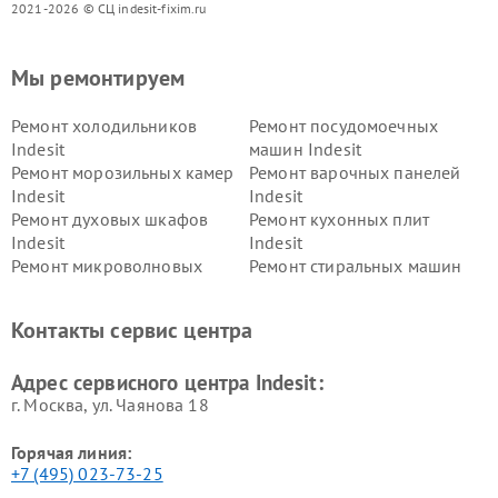
2021-2026 © СЦ indesit-fixim.ru
Мы ремонтируем
Ремонт холодильников
Ремонт посудомоечных
Indesit
машин Indesit
Ремонт морозильных камер
Ремонт варочных панелей
Indesit
Indesit
Ремонт духовых шкафов
Ремонт кухонных плит
Indesit
Indesit
Ремонт микроволновых
Ремонт стиральных машин
печей Indesit
Indesit
Ремонт холодильных камер
Ремонт сушильных машин
Контакты сервис центра
Indesit
Indesit
Адрес сервисного центра Indesit:
г. Москва, ул. Чаянова 18
Горячая линия:
+7 (495) 023-73-25