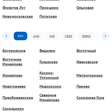
Филатов Луг
Прокшино
Ольховая
Новомосковская
Потапово
ВАО
ЦАО
САО
СВАО
ЮВАО
ЮАО
Богородское
Вешняки
Восточный
Восточное
Гольяново
Ивановское
Измайлово
Косино-
Измайлово
Метрогородок
Ухтомский
Новогиреево
Новокосино
Перово
Северное
Преображенское
Соколиная Гора
Измайлово
Сокольники