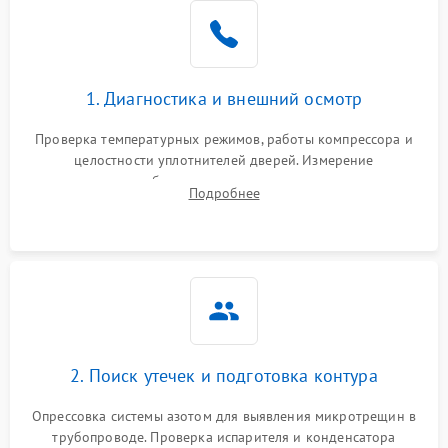
Образование конденсата
1800 ₽
Подробнее →
на стенках
Сбой в работе инвертора
2100 ₽
Подробнее →
1. Диагностика и внешний осмотр
Запах горелого при
2000 ₽
Подробнее →
Проверка температурных режимов, работы компрессора и
работе
целостности уплотнителей дверей. Измерение
сопротивления обмоток мотора, проверка термостата и
Не включается
Подробнее
1000 ₽
Подробнее →
считывание кодов ошибок с электронного дисплея.
холодильник
Проблемы с системой
автоматической
1800 ₽
Подробнее →
разморозки
2. Поиск утечек и подготовка контура
Опрессовка системы азотом для выявления микротрещин в
трубопроводе. Проверка испарителя и конденсатора