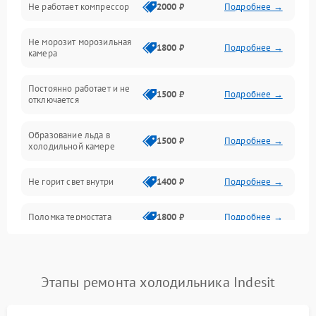
Не работает компрессор
2000 ₽
Подробнее →
Электропитание
Не морозит морозильная
Дренаж
1800 ₽
Подробнее →
камера
Оттайка
Постоянно работает и не
1500 ₽
Подробнее →
отключается
Программное обеспечение
Образование льда в
1500 ₽
Подробнее →
холодильной камере
Не горит свет внутри
1400 ₽
Подробнее →
Поломка термостата
1800 ₽
Подробнее →
Не работает вентилятор
1800 ₽
Подробнее →
Этапы ремонта холодильника Indesit
Поломка системы No Frost
2600 ₽
Подробнее →