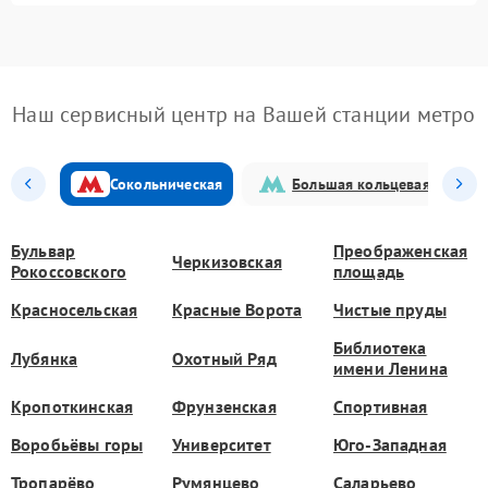
Наш сервисный центр на Вашей станции метро
Сокольническая
Большая кольцевая
Бульвар
Преображенская
Черкизовская
Рокоссовского
площадь
Красносельская
Красные Ворота
Чистые пруды
Библиотека
Лубянка
Охотный Ряд
имени Ленина
Кропоткинская
Фрунзенская
Спортивная
Воробьёвы горы
Университет
Юго-Западная
Тропарёво
Румянцево
Саларьево