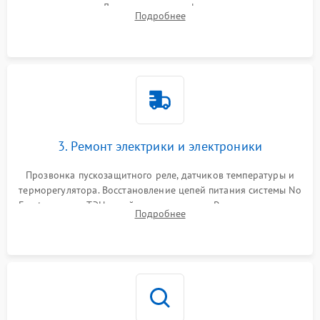
течеискателем. Демонтаж старого фильтра-осушителя и
Подробнее
продувка капиллярной трубки для устранения засоров.
3. Ремонт электрики и электроники
Прозвонка пускозащитного реле, датчиков температуры и
терморегулятора. Восстановление цепей питания системы No
Frost, включая ТЭН оттайки и вентилятор. Ремонт или замена
Подробнее
платы управления при сбоях алгоритмов.