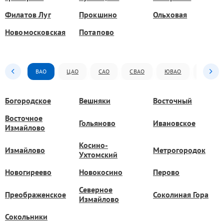
Филатов Луг
Прокшино
Ольховая
Новомосковская
Потапово
ВАО
ЦАО
САО
СВАО
ЮВАО
ЮАО
Богородское
Вешняки
Восточный
Восточное
Гольяново
Ивановское
Измайлово
Косино-
Измайлово
Метрогородок
Ухтомский
Новогиреево
Новокосино
Перово
Северное
Преображенское
Соколиная Гора
Измайлово
Сокольники