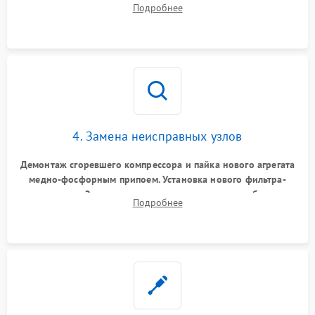
Подробнее
замена платы управления при сбоях алгоритмов.
4. Замена неисправных узлов
Демонтаж сгоревшего компрессора и пайка нового агрегата
медно-фосфорным припоем. Установка нового фильтра-
осушителя. Замена изношенных вентиляторов обдува,
Подробнее
сломанных заслонок или поврежденных дверных петель.