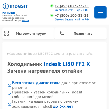
+7 (495) 023-73-25
Ежедневно с 9:00 до 21:00
FIX-INDESIT
+7 (800) 100-33-26
Ремонт устройств Indesit
Специализированный
Звонок бесплатный по РФ
cервисный центр г.
Москва
Мы ремонтируем
Позвонить
оскве
Холодильник Indesit LI80 FF2 X замена нагревателя оттайки
Холодильник
Indesit LI80 FF2 X
Замена нагревателя оттайки
Бесплатная диагностика
даже при отказе от
ремонта
Привезем и увезем холодильник Indesit
собственной доставкой
Ремонт посудомоечных машин Indesit
Ремонт варочных панелей Indesit
Ремонт стиральных машин Indesit
Ремонт сушильных машин Indesit
Ремонт морозильных камер Indesit
Ремонт микроволновых печей Indesit
Ремонт холодильных камер Indesit
Гарантия на наши работы по ремонту
до 3-х лет
холодильников Indesit