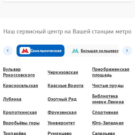
Наш сервисный центр на Вашей станции метро
Сокольническая
Большая кольцевая
Бульвар
Преображенская
Черкизовская
Рокоссовского
площадь
Красносельская
Красные Ворота
Чистые пруды
Библиотека
Лубянка
Охотный Ряд
имени Ленина
Кропоткинская
Фрунзенская
Спортивная
Воробьёвы горы
Университет
Юго-Западная
Тропарёво
Румянцево
Саларьево