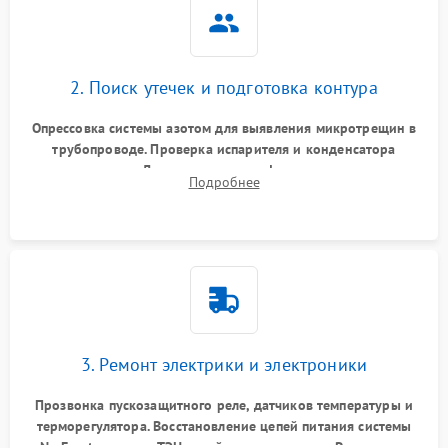
2. Поиск утечек и подготовка контура
Опрессовка системы азотом для выявления микротрещин в
трубопроводе. Проверка испарителя и конденсатора
течеискателем. Демонтаж старого фильтра-осушителя и
Подробнее
продувка капиллярной трубки для устранения засоров.
3. Ремонт электрики и электроники
Прозвонка пускозащитного реле, датчиков температуры и
терморегулятора. Восстановление цепей питания системы
No Frost, включая ТЭН оттайки и вентилятор. Ремонт или