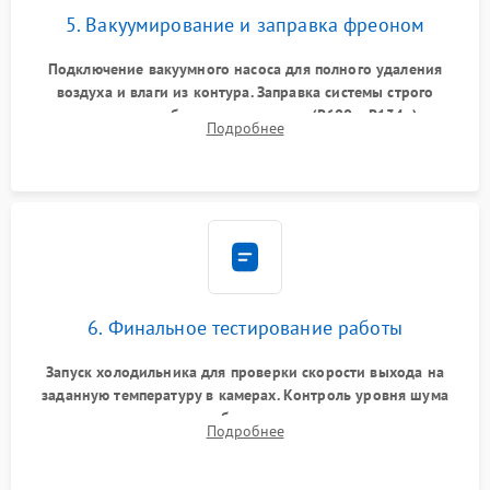
5. Вакуумирование и заправка фреоном
Подключение вакуумного насоса для полного удаления
воздуха и влаги из контура. Заправка системы строго
дозированным объемом хладагента (R600a, R134a) по
Подробнее
электронным весам. Контроль рабочего давления в системе.
6. Финальное тестирование работы
Запуск холодильника для проверки скорости выхода на
заданную температуру в камерах. Контроль уровня шума
компрессора, отсутствия обмерзания стенок и корректного
Подробнее
срабатывания системы автоматической оттайки.