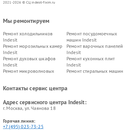
2021-2026 © СЦ indesit-fixim.ru
Мы ремонтируем
Ремонт холодильников
Ремонт посудомоечных
Indesit
машин Indesit
Ремонт морозильных камер
Ремонт варочных панелей
Indesit
Indesit
Ремонт духовых шкафов
Ремонт кухонных плит
Indesit
Indesit
Ремонт микроволновых
Ремонт стиральных машин
печей Indesit
Indesit
Ремонт холодильных камер
Ремонт сушильных машин
Контакты сервис центра
Indesit
Indesit
Адрес сервисного центра Indesit:
г. Москва, ул. Чаянова 18
Горячая линия:
+7 (495) 023-73-25