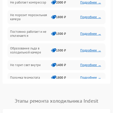
Не работает компрессор
2000 ₽
Подробнее →
Электропитание
Не морозит морозильная
Дренаж
1800 ₽
Подробнее →
камера
Оттайка
Постоянно работает и не
1500 ₽
Подробнее →
отключается
Программное обеспечение
Образование льда в
1500 ₽
Подробнее →
холодильной камере
Не горит свет внутри
1400 ₽
Подробнее →
Поломка термостата
1800 ₽
Подробнее →
Не работает вентилятор
1800 ₽
Подробнее →
Этапы ремонта холодильника Indesit
Поломка системы No Frost
2600 ₽
Подробнее →