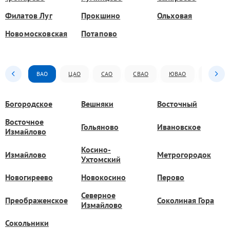
Филатов Луг
Прокшино
Ольховая
Новомосковская
Потапово
ВАО
ЦАО
САО
СВАО
ЮВАО
ЮАО
Богородское
Вешняки
Восточный
Восточное
Гольяново
Ивановское
Измайлово
Косино-
Измайлово
Метрогородок
Ухтомский
Новогиреево
Новокосино
Перово
Северное
Преображенское
Соколиная Гора
Измайлово
Сокольники