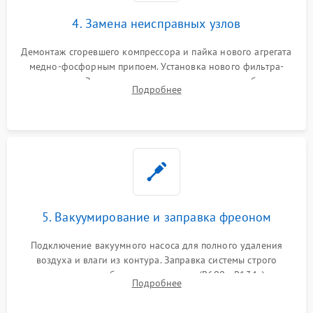
4. Замена неисправных узлов
Демонтаж сгоревшего компрессора и пайка нового агрегата
медно-фосфорным припоем. Установка нового фильтра-
осушителя. Замена изношенных вентиляторов обдува,
Подробнее
сломанных заслонок или поврежденных дверных петель.
5. Вакуумирование и заправка фреоном
Подключение вакуумного насоса для полного удаления
воздуха и влаги из контура. Заправка системы строго
дозированным объемом хладагента (R600a, R134a) по
Подробнее
электронным весам. Контроль рабочего давления в системе.