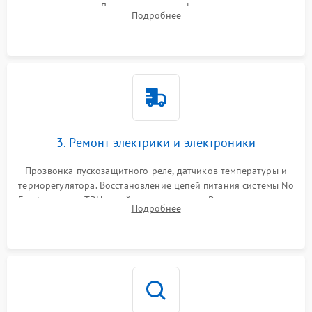
течеискателем. Демонтаж старого фильтра-осушителя и
Подробнее
продувка капиллярной трубки для устранения засоров.
3. Ремонт электрики и электроники
Прозвонка пускозащитного реле, датчиков температуры и
терморегулятора. Восстановление цепей питания системы No
Frost, включая ТЭН оттайки и вентилятор. Ремонт или замена
Подробнее
платы управления при сбоях алгоритмов.