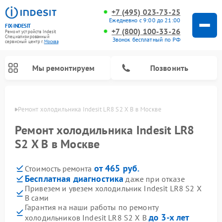
+7 (495) 023-73-25
Ежедневно с 9:00 до 21:00
FIX-INDESIT
+7 (800) 100-33-26
Ремонт устройств Indesit
Специализированный
Звонок бесплатный по РФ
cервисный центр г.
Москва
Мы ремонтируем
Позвонить
оскве
Ремонт холодильника Indesit LR8 S2 X B в Москве
Ремонт холодильника Indesit LR8
S2 X B в Москве
от 465 руб.
Стоимость ремонта
Бесплатная диагностика
даже при отказе
Привезем и увезем холодильник Indesit LR8 S2 X
B сами
Ремонт посудомоечных машин Indesit
Ремонт варочных панелей Indesit
Ремонт стиральных машин Indesit
Ремонт сушильных машин Indesit
Ремонт морозильных камер Indesit
Ремонт микроволновых печей Indesit
Ремонт холодильных камер Indesit
Гарантия на наши работы по ремонту
до 3-х лет
холодильников Indesit LR8 S2 X B