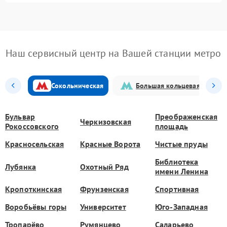
Наш сервисный центр на Вашей станции метро
Сокольническая
Большая кольцевая
Бульвар
Преображенская
Черкизовская
Рокоссовского
площадь
Красносельская
Красные Ворота
Чистые пруды
Библиотека
Лубянка
Охотный Ряд
имени Ленина
Кропоткинская
Фрунзенская
Спортивная
Воробьёвы горы
Университет
Юго-Западная
Тропарёво
Румянцево
Саларьево