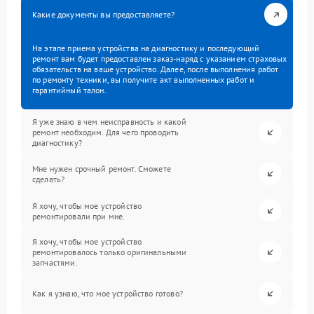
Какие документы вы предоставляете?
На этапе приема устройства на диагностику и последующий
ремонт вам будет предоставлен заказ-наряд с указанием страховых
обязательств на ваше устройство. Далее, после выполнения работ
по ремонту техники, вы получите акт выполненных работ и
гарантийный талон.
Я уже знаю в чем неисправность и какой
ремонт необходим. Для чего проводить
диагностику?
Мне нужен срочный ремонт. Сможете
сделать?
Я хочу, чтобы мое устройство
ремонтировали при мне.
Я хочу, чтобы мое устройство
ремонтировалось только оригинальными
запчастями.
Как я узнаю, что мое устройство готово?