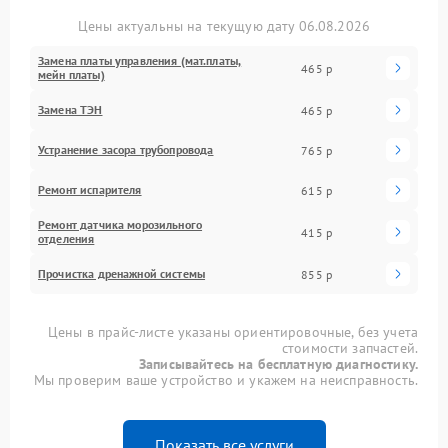
Цены актуальны на текущую дату 06.08.2026
Замена платы управления (мат.платы,
465 р
мейн платы)
Замена ТЭН
465 р
Устранение засора трубопровода
765 р
Ремонт испарителя
615 р
Ремонт датчика морозильного
415 р
отделения
Прочистка дренажной системы
855 р
Цены в прайс-листе указаны ориентировочные, без учета
стоимости запчастей.
Записывайтесь на бесплатную диагностику.
Мы проверим ваше устройство и укажем на неисправность.
Показать все услуги