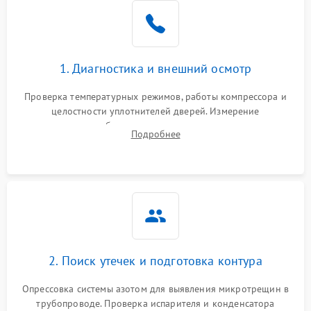
Образование конденсата
1800 ₽
Подробнее →
на стенках
Сбой в работе инвертора
2100 ₽
Подробнее →
1. Диагностика и внешний осмотр
Запах горелого при
2000 ₽
Подробнее →
Проверка температурных режимов, работы компрессора и
работе
целостности уплотнителей дверей. Измерение
сопротивления обмоток мотора, проверка термостата и
Не включается
Подробнее
1000 ₽
Подробнее →
считывание кодов ошибок с электронного дисплея.
холодильник
Проблемы с системой
автоматической
1800 ₽
Подробнее →
разморозки
2. Поиск утечек и подготовка контура
Опрессовка системы азотом для выявления микротрещин в
трубопроводе. Проверка испарителя и конденсатора