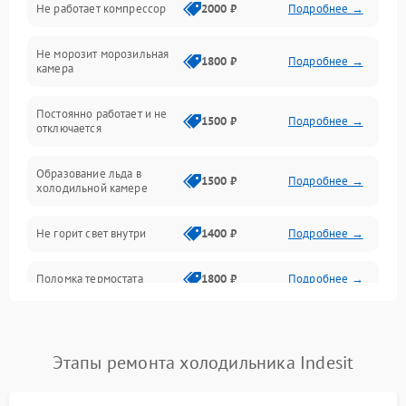
Не работает компрессор
2000 ₽
Подробнее →
Электропитание
Не морозит морозильная
Дренаж
1800 ₽
Подробнее →
камера
Оттайка
Постоянно работает и не
1500 ₽
Подробнее →
отключается
Программное обеспечение
Образование льда в
1500 ₽
Подробнее →
холодильной камере
Не горит свет внутри
1400 ₽
Подробнее →
Поломка термостата
1800 ₽
Подробнее →
Не работает вентилятор
1800 ₽
Подробнее →
Этапы ремонта холодильника Indesit
Поломка системы No Frost
2600 ₽
Подробнее →