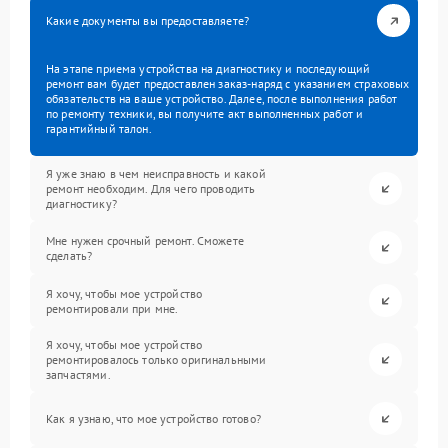
Какие документы вы предоставляете?
На этапе приема устройства на диагностику и последующий
ремонт вам будет предоставлен заказ-наряд с указанием страховых
обязательств на ваше устройство. Далее, после выполнения работ
по ремонту техники, вы получите акт выполненных работ и
гарантийный талон.
Я уже знаю в чем неисправность и какой
ремонт необходим. Для чего проводить
диагностику?
Мне нужен срочный ремонт. Сможете
сделать?
Я хочу, чтобы мое устройство
ремонтировали при мне.
Я хочу, чтобы мое устройство
ремонтировалось только оригинальными
запчастями.
Как я узнаю, что мое устройство готово?