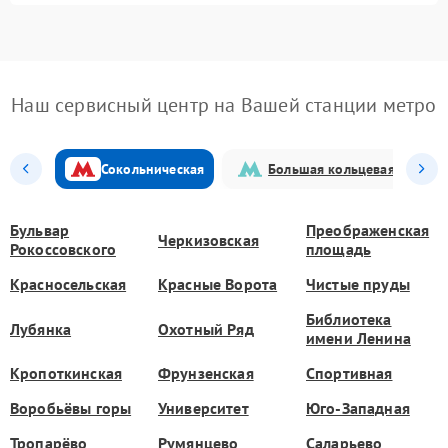
Наш сервисный центр на Вашей станции метро
Сокольническая
Большая кольцевая
Бульвар
Преображенская
Черкизовская
Рокоссовского
площадь
Красносельская
Красные Ворота
Чистые пруды
Библиотека
Лубянка
Охотный Ряд
имени Ленина
Кропоткинская
Фрунзенская
Спортивная
Воробьёвы горы
Университет
Юго-Западная
Тропарёво
Румянцево
Саларьево