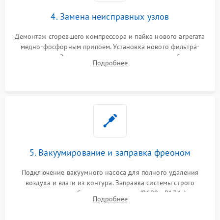
4. Замена неисправных узлов
Демонтаж сгоревшего компрессора и пайка нового агрегата
медно-фосфорным припоем. Установка нового фильтра-
осушителя. Замена изношенных вентиляторов обдува,
Подробнее
сломанных заслонок или поврежденных дверных петель.
5. Вакуумирование и заправка фреоном
Подключение вакуумного насоса для полного удаления
воздуха и влаги из контура. Заправка системы строго
дозированным объемом хладагента (R600a, R134a) по
Подробнее
электронным весам. Контроль рабочего давления в системе.