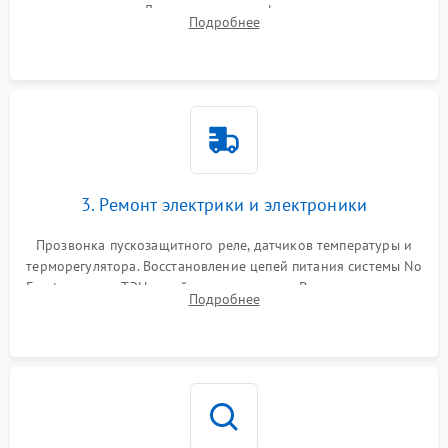
течеискателем. Демонтаж старого фильтра-осушителя и
Подробнее
продувка капиллярной трубки для устранения засоров.
3. Ремонт электрики и электроники
Прозвонка пускозащитного реле, датчиков температуры и
терморегулятора. Восстановление цепей питания системы No
Frost, включая ТЭН оттайки и вентилятор. Ремонт или замена
Подробнее
платы управления при сбоях алгоритмов.