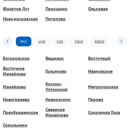
Филатов Луг
Прокшино
Ольховая
Новомосковская
Потапово
ВАО
ЦАО
САО
СВАО
ЮВАО
ЮАО
Богородское
Вешняки
Восточный
Восточное
Гольяново
Ивановское
Измайлово
Косино-
Измайлово
Метрогородок
Ухтомский
Новогиреево
Новокосино
Перово
Северное
Преображенское
Соколиная Гора
Измайлово
Сокольники