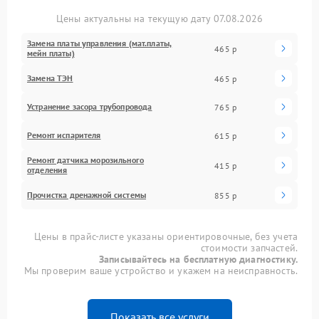
Цены актуальны на текущую дату 07.08.2026
Замена платы управления (мат.платы,
465 р
мейн платы)
Замена ТЭН
465 р
Устранение засора трубопровода
765 р
Ремонт испарителя
615 р
Ремонт датчика морозильного
415 р
отделения
Прочистка дренажной системы
855 р
Цены в прайс-листе указаны ориентировочные, без учета
стоимости запчастей.
Записывайтесь на бесплатную диагностику.
Мы проверим ваше устройство и укажем на неисправность.
Показать все услуги