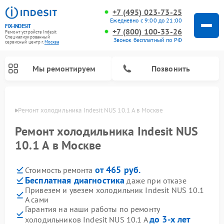
+7 (495) 023-73-25
Ежедневно с 9:00 до 21:00
FIX-INDESIT
+7 (800) 100-33-26
Ремонт устройств Indesit
Специализированный
Звонок бесплатный по РФ
cервисный центр г.
Москва
Мы ремонтируем
Позвонить
оскве
Ремонт холодильника Indesit NUS 10.1 A в Москве
Ремонт холодильника Indesit NUS
10.1 A в Москве
от 465 руб.
Стоимость ремонта
Бесплатная диагностика
даже при отказе
Привезем и увезем холодильник Indesit NUS 10.1
A сами
Ремонт посудомоечных машин Indesit
Ремонт варочных панелей Indesit
Ремонт стиральных машин Indesit
Ремонт сушильных машин Indesit
Ремонт морозильных камер Indesit
Ремонт микроволновых печей Indesit
Ремонт холодильных камер Indesit
Гарантия на наши работы по ремонту
до 3-х лет
холодильников Indesit NUS 10.1 A