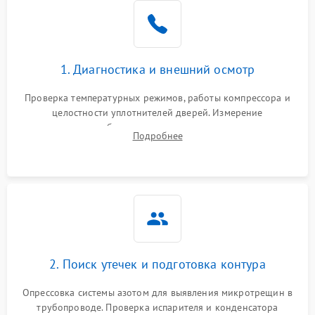
Образование конденсата
1800 ₽
Подробнее →
на стенках
Сбой в работе инвертора
2100 ₽
Подробнее →
1. Диагностика и внешний осмотр
Запах горелого при
2000 ₽
Подробнее →
Проверка температурных режимов, работы компрессора и
работе
целостности уплотнителей дверей. Измерение
сопротивления обмоток мотора, проверка термостата и
Не включается
Подробнее
1000 ₽
Подробнее →
считывание кодов ошибок с электронного дисплея.
холодильник
Проблемы с системой
автоматической
1800 ₽
Подробнее →
разморозки
2. Поиск утечек и подготовка контура
Опрессовка системы азотом для выявления микротрещин в
трубопроводе. Проверка испарителя и конденсатора