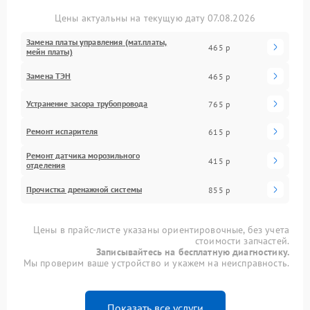
Цены актуальны на текущую дату 07.08.2026
Замена платы управления (мат.платы,
465 р
мейн платы)
Замена ТЭН
465 р
Устранение засора трубопровода
765 р
Ремонт испарителя
615 р
Ремонт датчика морозильного
415 р
отделения
Прочистка дренажной системы
855 р
Цены в прайс-листе указаны ориентировочные, без учета
стоимости запчастей.
Записывайтесь на бесплатную диагностику.
Мы проверим ваше устройство и укажем на неисправность.
Показать все услуги