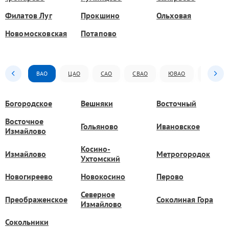
Филатов Луг
Прокшино
Ольховая
Новомосковская
Потапово
ВАО
ЦАО
САО
СВАО
ЮВАО
ЮАО
Богородское
Вешняки
Восточный
Восточное
Гольяново
Ивановское
Измайлово
Косино-
Измайлово
Метрогородок
Ухтомский
Новогиреево
Новокосино
Перово
Северное
Преображенское
Соколиная Гора
Измайлово
Сокольники