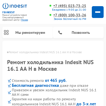
+7 (495) 023-73-25
Ежедневно с 9:00 до 21:00
FIX-INDESIT
+7 (800) 100-33-26
Ремонт устройств Indesit
Специализированный
Звонок бесплатный по РФ
cервисный центр г.
Москва
Мы ремонтируем
Позвонить
оскве
Ремонт холодильника Indesit NUS 16.1 AA H в Москве
Ремонт холодильника Indesit NUS
16.1 AA H в Москве
от 465 руб.
Стоимость ремонта
Бесплатная диагностика
даже при отказе
Привезем и увезем холодильник Indesit NUS 16.1
AA H сами
Ремонт посудомоечных машин Indesit
Ремонт варочных панелей Indesit
Ремонт стиральных машин Indesit
Ремонт сушильных машин Indesit
Ремонт морозильных камер Indesit
Ремонт микроволновых печей Indesit
Ремонт холодильных камер Indesit
Гарантия на наши работы по ремонту
до 3-х лет
холодильников Indesit NUS 16.1 AA H