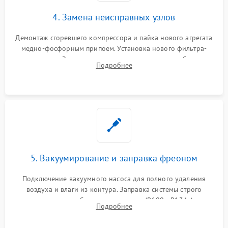
4. Замена неисправных узлов
Демонтаж сгоревшего компрессора и пайка нового агрегата
медно-фосфорным припоем. Установка нового фильтра-
осушителя. Замена изношенных вентиляторов обдува,
Подробнее
сломанных заслонок или поврежденных дверных петель.
5. Вакуумирование и заправка фреоном
Подключение вакуумного насоса для полного удаления
воздуха и влаги из контура. Заправка системы строго
дозированным объемом хладагента (R600a, R134a) по
Подробнее
электронным весам. Контроль рабочего давления в системе.