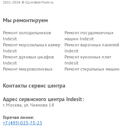
2021-2026 © СЦ indesit-fixim.ru
Мы ремонтируем
Ремонт холодильников
Ремонт посудомоечных
Indesit
машин Indesit
Ремонт морозильных камер
Ремонт варочных панелей
Indesit
Indesit
Ремонт духовых шкафов
Ремонт кухонных плит
Indesit
Indesit
Ремонт микроволновых
Ремонт стиральных машин
печей Indesit
Indesit
Ремонт холодильных камер
Ремонт сушильных машин
Контакты сервис центра
Indesit
Indesit
Адрес сервисного центра Indesit:
г. Москва, ул. Чаянова 18
Горячая линия:
+7 (495) 023-73-25