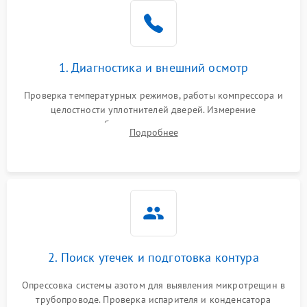
Образование конденсата
1800 ₽
Подробнее →
на стенках
Сбой в работе инвертора
2100 ₽
Подробнее →
1. Диагностика и внешний осмотр
Запах горелого при
2000 ₽
Подробнее →
Проверка температурных режимов, работы компрессора и
работе
целостности уплотнителей дверей. Измерение
сопротивления обмоток мотора, проверка термостата и
Не включается
Подробнее
1000 ₽
Подробнее →
считывание кодов ошибок с электронного дисплея.
холодильник
Проблемы с системой
автоматической
1800 ₽
Подробнее →
разморозки
2. Поиск утечек и подготовка контура
Опрессовка системы азотом для выявления микротрещин в
трубопроводе. Проверка испарителя и конденсатора