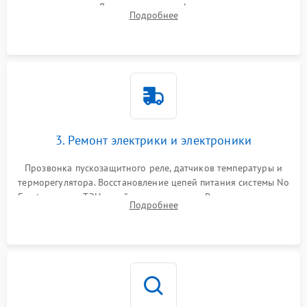
течеискателем. Демонтаж старого фильтра-осушителя и
Подробнее
продувка капиллярной трубки для устранения засоров.
3. Ремонт электрики и электроники
Прозвонка пускозащитного реле, датчиков температуры и
терморегулятора. Восстановление цепей питания системы No
Frost, включая ТЭН оттайки и вентилятор. Ремонт или замена
Подробнее
платы управления при сбоях алгоритмов.