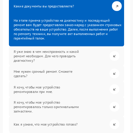
Какие документы вы предоставляете?
На этапе приема устройства на диагностику и последующий
ремонт вам будет предоставлен заказ-наряд с указанием страховых
обязательств на ваше устройство. Далее, после выполнения работ
по ремонту техники, вы получите акт выполненных работ и
гарантийный талон.
Я уже знаю в чем неисправность и какой
ремонт необходим. Для чего проводить
диагностику?
Мне нужен срочный ремонт. Сможете
сделать?
Я хочу, чтобы мое устройство
ремонтировали при мне.
Я хочу, чтобы мое устройство
ремонтировалось только оригинальными
запчастями.
Как я узнаю, что мое устройство готово?