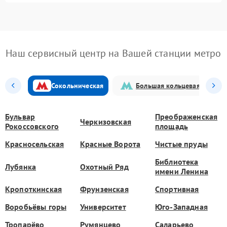
Наш сервисный центр на Вашей станции метро
Сокольническая
Большая кольцевая
Бульвар
Преображенская
Черкизовская
Рокоссовского
площадь
Красносельская
Красные Ворота
Чистые пруды
Библиотека
Лубянка
Охотный Ряд
имени Ленина
Кропоткинская
Фрунзенская
Спортивная
Воробьёвы горы
Университет
Юго-Западная
Тропарёво
Румянцево
Саларьево