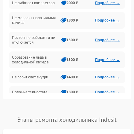
Не работает компрессор
2000 ₽
Подробнее →
Электропитание
Не морозит морозильная
Дренаж
1800 ₽
Подробнее →
камера
Оттайка
Постоянно работает и не
1500 ₽
Подробнее →
отключается
Программное обеспечение
Образование льда в
1500 ₽
Подробнее →
холодильной камере
Не горит свет внутри
1400 ₽
Подробнее →
Поломка термостата
1800 ₽
Подробнее →
Не работает вентилятор
1800 ₽
Подробнее →
Этапы ремонта холодильника Indesit
Поломка системы No Frost
2600 ₽
Подробнее →