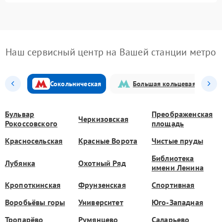
Наш сервисный центр на Вашей станции метро
Сокольническая
Большая кольцевая
Бульвар
Преображенская
Черкизовская
Рокоссовского
площадь
Красносельская
Красные Ворота
Чистые пруды
Библиотека
Лубянка
Охотный Ряд
имени Ленина
Кропоткинская
Фрунзенская
Спортивная
Воробьёвы горы
Университет
Юго-Западная
Тропарёво
Румянцево
Саларьево