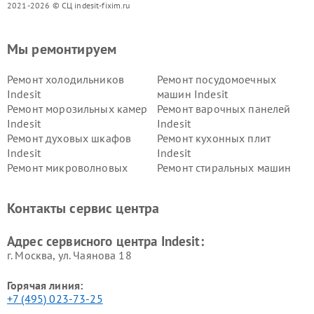
2021-2026 © СЦ indesit-fixim.ru
Мы ремонтируем
Ремонт холодильников
Ремонт посудомоечных
Indesit
машин Indesit
Ремонт морозильных камер
Ремонт варочных панелей
Indesit
Indesit
Ремонт духовых шкафов
Ремонт кухонных плит
Indesit
Indesit
Ремонт микроволновых
Ремонт стиральных машин
печей Indesit
Indesit
Ремонт холодильных камер
Ремонт сушильных машин
Контакты сервис центра
Indesit
Indesit
Адрес сервисного центра Indesit:
г. Москва, ул. Чаянова 18
Горячая линия:
+7 (495) 023-73-25