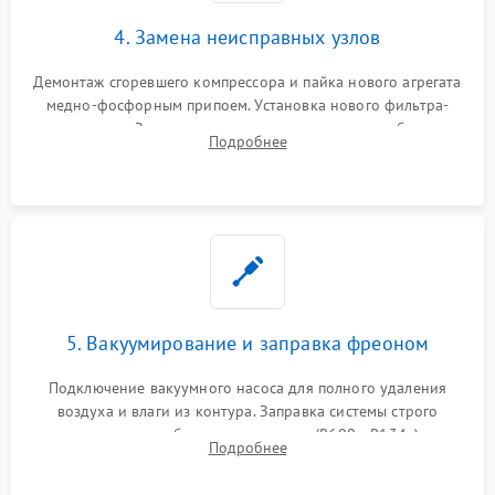
4. Замена неисправных узлов
Демонтаж сгоревшего компрессора и пайка нового агрегата
медно-фосфорным припоем. Установка нового фильтра-
осушителя. Замена изношенных вентиляторов обдува,
Подробнее
сломанных заслонок или поврежденных дверных петель.
5. Вакуумирование и заправка фреоном
Подключение вакуумного насоса для полного удаления
воздуха и влаги из контура. Заправка системы строго
дозированным объемом хладагента (R600a, R134a) по
Подробнее
электронным весам. Контроль рабочего давления в системе.