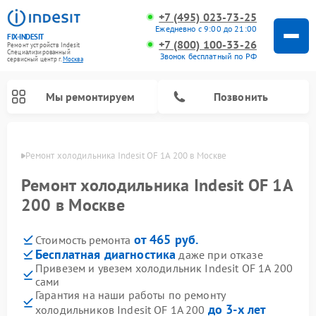
+7 (495) 023-73-25
Ежедневно с 9:00 до 21:00
FIX-INDESIT
+7 (800) 100-33-26
Ремонт устройств Indesit
Специализированный
Звонок бесплатный по РФ
cервисный центр г.
Москва
Мы ремонтируем
Позвонить
оскве
Ремонт холодильника Indesit OF 1A 200 в Москве
Ремонт холодильника Indesit OF 1A
200 в Москве
от 465 руб.
Стоимость ремонта
Бесплатная диагностика
даже при отказе
Привезем и увезем холодильник Indesit OF 1A 200
сами
Ремонт посудомоечных машин Indesit
Ремонт варочных панелей Indesit
Ремонт стиральных машин Indesit
Ремонт сушильных машин Indesit
Ремонт морозильных камер Indesit
Ремонт микроволновых печей Indesit
Ремонт холодильных камер Indesit
Гарантия на наши работы по ремонту
до 3-х лет
холодильников Indesit OF 1A 200