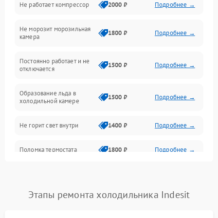
Не работает компрессор
2000 ₽
Подробнее →
Электропитание
Не морозит морозильная
Дренаж
1800 ₽
Подробнее →
камера
Оттайка
Постоянно работает и не
1500 ₽
Подробнее →
отключается
Программное обеспечение
Образование льда в
1500 ₽
Подробнее →
холодильной камере
Не горит свет внутри
1400 ₽
Подробнее →
Поломка термостата
1800 ₽
Подробнее →
Не работает вентилятор
1800 ₽
Подробнее →
Этапы ремонта холодильника Indesit
Поломка системы No Frost
2600 ₽
Подробнее →