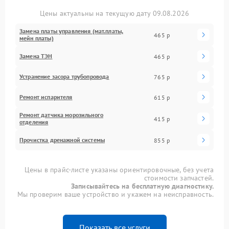
Цены актуальны на текущую дату 09.08.2026
Замена платы управления (мат.платы,
465 р
мейн платы)
Замена ТЭН
465 р
Устранение засора трубопровода
765 р
Ремонт испарителя
615 р
Ремонт датчика морозильного
415 р
отделения
Прочистка дренажной системы
855 р
Цены в прайс-листе указаны ориентировочные, без учета
стоимости запчастей.
Записывайтесь на бесплатную диагностику.
Мы проверим ваше устройство и укажем на неисправность.
Показать все услуги