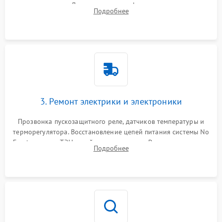
течеискателем. Демонтаж старого фильтра-осушителя и
Подробнее
продувка капиллярной трубки для устранения засоров.
3. Ремонт электрики и электроники
Прозвонка пускозащитного реле, датчиков температуры и
терморегулятора. Восстановление цепей питания системы No
Frost, включая ТЭН оттайки и вентилятор. Ремонт или замена
Подробнее
платы управления при сбоях алгоритмов.