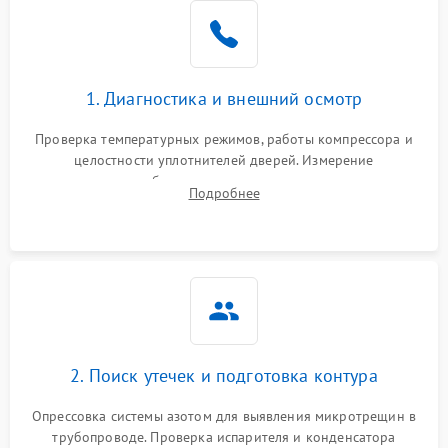
Образование конденсата
1800 ₽
Подробнее →
на стенках
Сбой в работе инвертора
2100 ₽
Подробнее →
1. Диагностика и внешний осмотр
Запах горелого при
2000 ₽
Подробнее →
Проверка температурных режимов, работы компрессора и
работе
целостности уплотнителей дверей. Измерение
сопротивления обмоток мотора, проверка термостата и
Не включается
Подробнее
1000 ₽
Подробнее →
считывание кодов ошибок с электронного дисплея.
холодильник
Проблемы с системой
автоматической
1800 ₽
Подробнее →
разморозки
2. Поиск утечек и подготовка контура
Опрессовка системы азотом для выявления микротрещин в
трубопроводе. Проверка испарителя и конденсатора