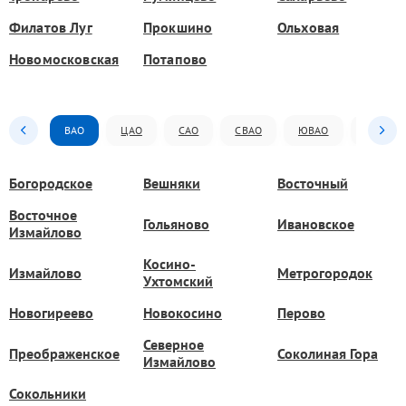
Филатов Луг
Прокшино
Ольховая
Новомосковская
Потапово
ВАО
ЦАО
САО
СВАО
ЮВАО
ЮАО
Богородское
Вешняки
Восточный
Восточное
Гольяново
Ивановское
Измайлово
Косино-
Измайлово
Метрогородок
Ухтомский
Новогиреево
Новокосино
Перово
Северное
Преображенское
Соколиная Гора
Измайлово
Сокольники