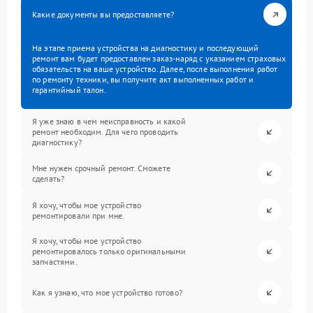
Какие документы вы предоставляете?
На этапе приема устройства на диагностику и последующий
ремонт вам будет предоставлен заказ-наряд с указанием страховых
обязательств на ваше устройство. Далее, после выполнения работ
по ремонту техники, вы получите акт выполненных работ и
гарантийный талон.
Я уже знаю в чем неисправность и какой
ремонт необходим. Для чего проводить
диагностику?
Мне нужен срочный ремонт. Сможете
сделать?
Я хочу, чтобы мое устройство
ремонтировали при мне.
Я хочу, чтобы мое устройство
ремонтировалось только оригинальными
запчастями.
Как я узнаю, что мое устройство готово?