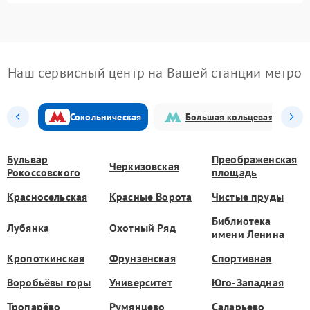
Наш сервисный центр на Вашей станции метро
Сокольническая
Большая кольцевая
Бульвар
Преображенская
Черкизовская
Рокоссовского
площадь
Красносельская
Красные Ворота
Чистые пруды
Библиотека
Лубянка
Охотный Ряд
имени Ленина
Кропоткинская
Фрунзенская
Спортивная
Воробьёвы горы
Университет
Юго-Западная
Тропарёво
Румянцево
Саларьево