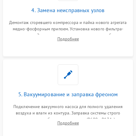
4. Замена неисправных узлов
Демонтаж сгоревшего компрессора и пайка нового агрегата
медно-фосфорным припоем. Установка нового фильтра-
осушителя. Замена изношенных вентиляторов обдува,
Подробнее
сломанных заслонок или поврежденных дверных петель.
5. Вакуумирование и заправка фреоном
Подключение вакуумного насоса для полного удаления
воздуха и влаги из контура. Заправка системы строго
дозированным объемом хладагента (R600a, R134a) по
Подробнее
электронным весам. Контроль рабочего давления в системе.