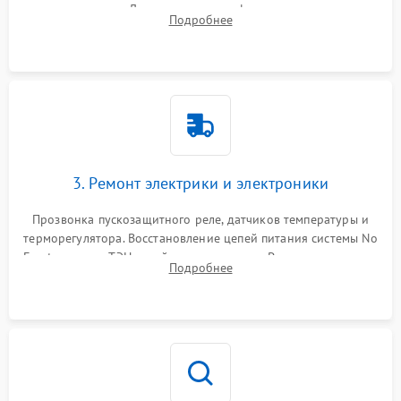
течеискателем. Демонтаж старого фильтра-осушителя и
Подробнее
продувка капиллярной трубки для устранения засоров.
3. Ремонт электрики и электроники
Прозвонка пускозащитного реле, датчиков температуры и
терморегулятора. Восстановление цепей питания системы No
Frost, включая ТЭН оттайки и вентилятор. Ремонт или замена
Подробнее
платы управления при сбоях алгоритмов.