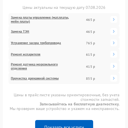
Цены актуальны на текущую дату 07.08.2026
Замена платы управления (мат.платы,
465 р
мейн платы)
Замена ТЭН
465 р
Устранение засора трубопровода
765 р
Ремонт испарителя
615 р
Ремонт датчика морозильного
415 р
отделения
Прочистка дренажной системы
855 р
Цены в прайс-листе указаны ориентировочные, без учета
стоимости запчастей.
Записывайтесь на бесплатную диагностику.
Мы проверим ваше устройство и укажем на неисправность.
Показать все услуги