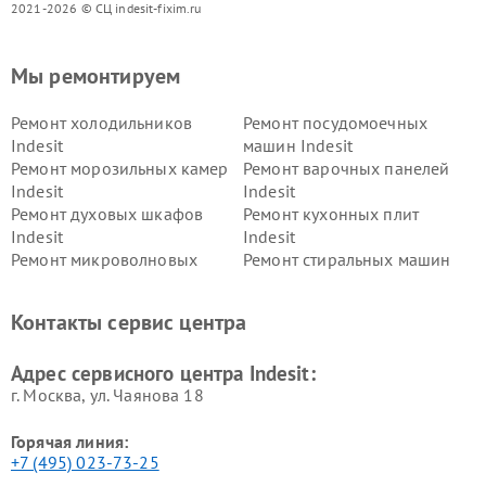
2021-2026 © СЦ indesit-fixim.ru
Мы ремонтируем
Ремонт холодильников
Ремонт посудомоечных
Indesit
машин Indesit
Ремонт морозильных камер
Ремонт варочных панелей
Indesit
Indesit
Ремонт духовых шкафов
Ремонт кухонных плит
Indesit
Indesit
Ремонт микроволновых
Ремонт стиральных машин
печей Indesit
Indesit
Ремонт холодильных камер
Ремонт сушильных машин
Контакты сервис центра
Indesit
Indesit
Адрес сервисного центра Indesit:
г. Москва, ул. Чаянова 18
Горячая линия:
+7 (495) 023-73-25