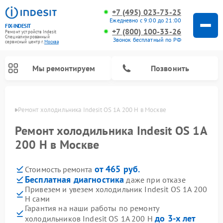
+7 (495) 023-73-25
Ежедневно с 9:00 до 21:00
FIX-INDESIT
+7 (800) 100-33-26
Ремонт устройств Indesit
Специализированный
Звонок бесплатный по РФ
cервисный центр г.
Москва
Мы ремонтируем
Позвонить
оскве
Ремонт холодильника Indesit OS 1A 200 H в Москве
Ремонт холодильника Indesit OS 1A
200 H в Москве
от 465 руб.
Стоимость ремонта
Бесплатная диагностика
даже при отказе
Привезем и увезем холодильник Indesit OS 1A 200
H сами
Ремонт посудомоечных машин Indesit
Ремонт варочных панелей Indesit
Ремонт стиральных машин Indesit
Ремонт сушильных машин Indesit
Ремонт морозильных камер Indesit
Ремонт микроволновых печей Indesit
Ремонт холодильных камер Indesit
Гарантия на наши работы по ремонту
до 3-х лет
холодильников Indesit OS 1A 200 H