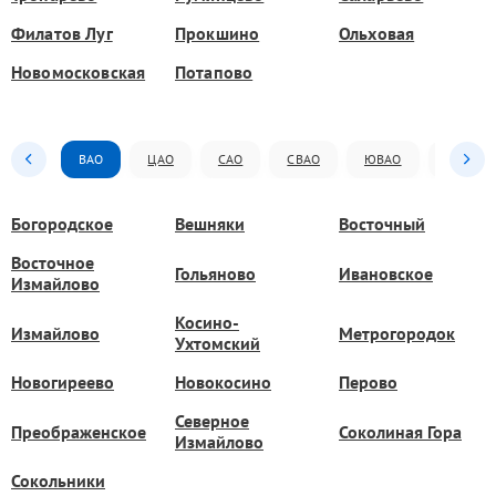
Филатов Луг
Прокшино
Ольховая
Новомосковская
Потапово
ВАО
ЦАО
САО
СВАО
ЮВАО
ЮАО
Богородское
Вешняки
Восточный
Восточное
Гольяново
Ивановское
Измайлово
Косино-
Измайлово
Метрогородок
Ухтомский
Новогиреево
Новокосино
Перово
Северное
Преображенское
Соколиная Гора
Измайлово
Сокольники