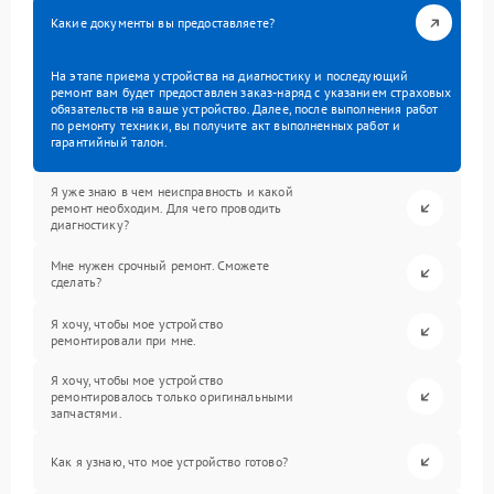
Какие документы вы предоставляете?
На этапе приема устройства на диагностику и последующий
ремонт вам будет предоставлен заказ-наряд с указанием страховых
обязательств на ваше устройство. Далее, после выполнения работ
по ремонту техники, вы получите акт выполненных работ и
гарантийный талон.
Я уже знаю в чем неисправность и какой
ремонт необходим. Для чего проводить
диагностику?
Мне нужен срочный ремонт. Сможете
сделать?
Я хочу, чтобы мое устройство
ремонтировали при мне.
Я хочу, чтобы мое устройство
ремонтировалось только оригинальными
запчастями.
Как я узнаю, что мое устройство готово?