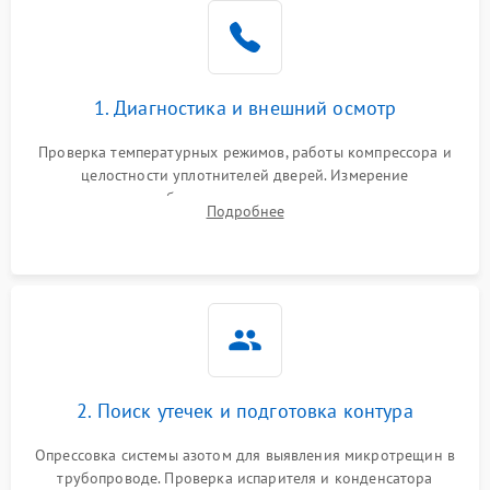
Образование конденсата
1800 ₽
Подробнее →
на стенках
Сбой в работе инвертора
2100 ₽
Подробнее →
1. Диагностика и внешний осмотр
Запах горелого при
2000 ₽
Подробнее →
Проверка температурных режимов, работы компрессора и
работе
целостности уплотнителей дверей. Измерение
сопротивления обмоток мотора, проверка термостата и
Не включается
Подробнее
1000 ₽
Подробнее →
считывание кодов ошибок с электронного дисплея.
холодильник
Проблемы с системой
автоматической
1800 ₽
Подробнее →
разморозки
2. Поиск утечек и подготовка контура
Опрессовка системы азотом для выявления микротрещин в
трубопроводе. Проверка испарителя и конденсатора