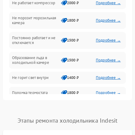
Не работает компрессор
2000 ₽
Подробнее →
Электропитание
Не морозит морозильная
Дренаж
1800 ₽
Подробнее →
камера
Оттайка
Постоянно работает и не
1500 ₽
Подробнее →
отключается
Программное обеспечение
Образование льда в
1500 ₽
Подробнее →
холодильной камере
Не горит свет внутри
1400 ₽
Подробнее →
Поломка термостата
1800 ₽
Подробнее →
Не работает вентилятор
1800 ₽
Подробнее →
Этапы ремонта холодильника Indesit
Поломка системы No Frost
2600 ₽
Подробнее →