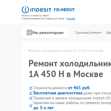
FIX-INDESIT
Ремонт устройств Indesit
Специализированный cервисный центр г.
Москва
Мы ремонтируем
Срочный ремонт
Це
ов Indesit в Москве
Ремонт холодильника Indesit OS 1A 450 H в Москве
Ремонт холодильник
1A 450 H в Москве
от 465 руб.
Стоимость ремонта
Бесплатная диагностика
даже при отказ
Привезем и увезем холодильник Indesit OS
Гарантия на наши работы по ремонту холод
до 3-х лет
Ремонт посудомоечных машин Indesit
Ремонт морозильных камер Indesit
Ремонт варочных панелей Indesit
Ремонт духовых шкафов Indesit
Ремонт микроволновых печей Indesit
Ремонт стиральных машин Indesit
Ремонт холодильных камер Indesit
Ремонт сушильных машин Indesit