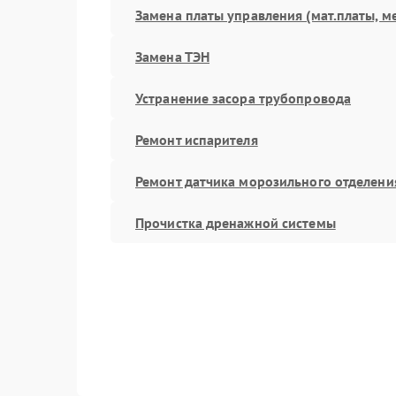
Замена платы управления (мат.платы, м
Замена ТЭН
Устранение засора трубопровода
Ремонт испарителя
Ремонт датчика морозильного отделени
Прочистка дренажной системы