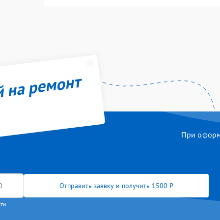
й на ремонт
При оформл
Отправить заявку и получить 1500 ₽
сти