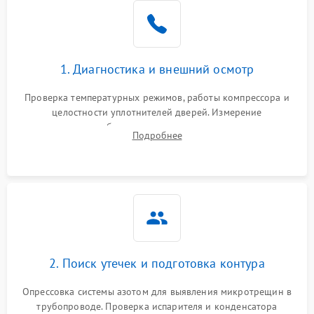
Образование конденсата
1800 ₽
Подробнее →
на стенках
Сбой в работе инвертора
2100 ₽
Подробнее →
1. Диагностика и внешний осмотр
Запах горелого при
2000 ₽
Подробнее →
Проверка температурных режимов, работы компрессора и
работе
целостности уплотнителей дверей. Измерение
сопротивления обмоток мотора, проверка термостата и
Не включается
Подробнее
1000 ₽
Подробнее →
считывание кодов ошибок с электронного дисплея.
холодильник
Проблемы с системой
автоматической
1800 ₽
Подробнее →
разморозки
2. Поиск утечек и подготовка контура
Опрессовка системы азотом для выявления микротрещин в
трубопроводе. Проверка испарителя и конденсатора