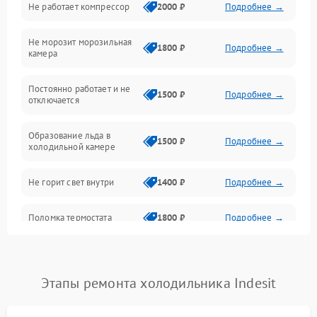
Не работает компрессор
2000 ₽
Подробнее →
Электропитание
Не морозит морозильная
Дренаж
1800 ₽
Подробнее →
камера
Оттайка
Постоянно работает и не
1500 ₽
Подробнее →
отключается
Программное обеспечение
Образование льда в
1500 ₽
Подробнее →
холодильной камере
Не горит свет внутри
1400 ₽
Подробнее →
Поломка термостата
1800 ₽
Подробнее →
Не работает вентилятор
1800 ₽
Подробнее →
Этапы ремонта холодильника Indesit
Поломка системы No Frost
2600 ₽
Подробнее →