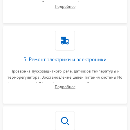
течеискателем. Демонтаж старого фильтра-осушителя и
Подробнее
продувка капиллярной трубки для устранения засоров.
3. Ремонт электрики и электроники
Прозвонка пускозащитного реле, датчиков температуры и
терморегулятора. Восстановление цепей питания системы No
Frost, включая ТЭН оттайки и вентилятор. Ремонт или замена
Подробнее
платы управления при сбоях алгоритмов.