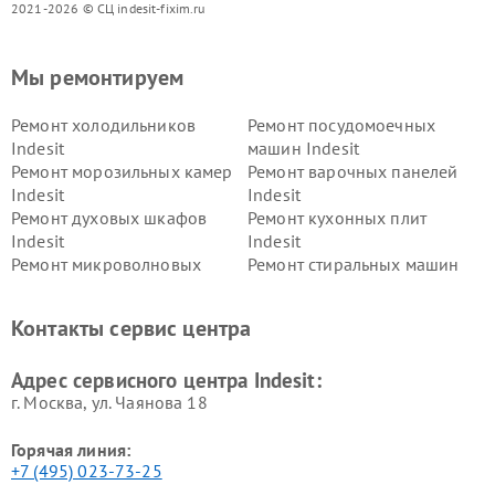
2021-2026 © СЦ indesit-fixim.ru
Мы ремонтируем
Ремонт холодильников
Ремонт посудомоечных
Indesit
машин Indesit
Ремонт морозильных камер
Ремонт варочных панелей
Indesit
Indesit
Ремонт духовых шкафов
Ремонт кухонных плит
Indesit
Indesit
Ремонт микроволновых
Ремонт стиральных машин
печей Indesit
Indesit
Ремонт холодильных камер
Ремонт сушильных машин
Контакты сервис центра
Indesit
Indesit
Адрес сервисного центра Indesit:
г. Москва, ул. Чаянова 18
Горячая линия:
+7 (495) 023-73-25