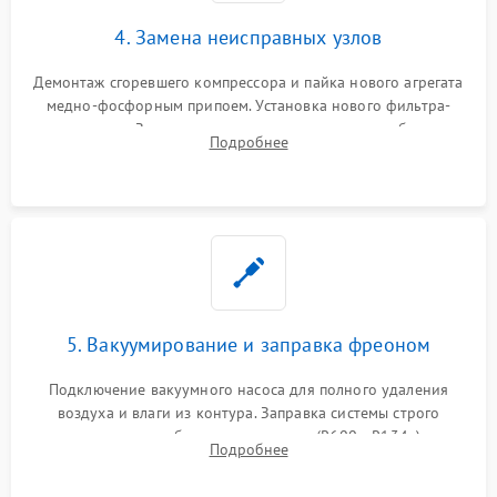
4. Замена неисправных узлов
Демонтаж сгоревшего компрессора и пайка нового агрегата
медно-фосфорным припоем. Установка нового фильтра-
осушителя. Замена изношенных вентиляторов обдува,
Подробнее
сломанных заслонок или поврежденных дверных петель.
5. Вакуумирование и заправка фреоном
Подключение вакуумного насоса для полного удаления
воздуха и влаги из контура. Заправка системы строго
дозированным объемом хладагента (R600a, R134a) по
Подробнее
электронным весам. Контроль рабочего давления в системе.