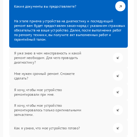
Какие документы вы предоставляете?
На этапе приема устройства на диагностику и последующий
ремонт вам будет предоставлен заказ-наряд с указанием страховых
обязательств на ваше устройство. Далее, после выполнения работ
по ремонту техники, вы получите акт выполненных работ и
гарантийный талон.
Я уже знаю в чем неисправность и какой
ремонт необходим. Для чего проводить
диагностику?
Мне нужен срочный ремонт. Сможете
сделать?
Я хочу, чтобы мое устройство
ремонтировали при мне.
Я хочу, чтобы мое устройство
ремонтировалось только оригинальными
запчастями.
Как я узнаю, что мое устройство готово?