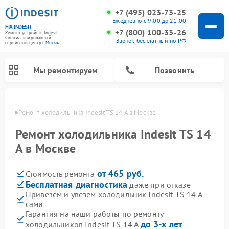
+7 (495) 023-73-25
Ежедневно с 9:00 до 21:00
FIX-INDESIT
+7 (800) 100-33-26
Ремонт устройств Indesit
Специализированный
Звонок бесплатный по РФ
cервисный центр г.
Москва
Мы ремонтируем
Позвонить
оскве
Ремонт холодильника Indesit TS 14 A в Москве
Ремонт холодильника Indesit TS 14
A в Москве
от 465 руб.
Стоимость ремонта
Бесплатная диагностика
даже при отказе
Привезем и увезем холодильник Indesit TS 14 A
сами
Ремонт посудомоечных машин Indesit
Ремонт варочных панелей Indesit
Ремонт стиральных машин Indesit
Ремонт сушильных машин Indesit
Ремонт морозильных камер Indesit
Ремонт микроволновых печей Indesit
Ремонт холодильных камер Indesit
Гарантия на наши работы по ремонту
до 3-х лет
холодильников Indesit TS 14 A