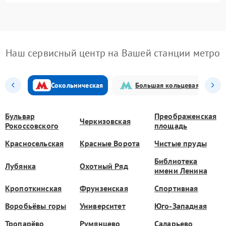
Наш сервисный центр на Вашей станции метро
Сокольническая
Большая кольцевая
Бульвар
Преображенская
Черкизовская
Рокоссовского
площадь
Красносельская
Красные Ворота
Чистые пруды
Библиотека
Лубянка
Охотный Ряд
имени Ленина
Кропоткинская
Фрунзенская
Спортивная
Воробьёвы горы
Университет
Юго-Западная
Тропарёво
Румянцево
Саларьево