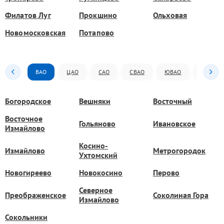
Филатов Луг
Прокшино
Ольховая
Новомосковская
Потапово
ВАО
ЦАО
САО
СВАО
ЮВАО
ЮАО
Богородское
Вешняки
Восточный
Восточное
Гольяново
Ивановское
Измайлово
Косино-
Измайлово
Метрогородок
Ухтомский
Новогиреево
Новокосино
Перово
Северное
Преображенское
Соколиная Гора
Измайлово
Сокольники