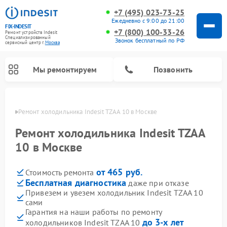
+7 (495) 023-73-25
Ежедневно с 9:00 до 21:00
FIX-INDESIT
+7 (800) 100-33-26
Ремонт устройств Indesit
Специализированный
Звонок бесплатный по РФ
cервисный центр г.
Москва
Мы ремонтируем
Позвонить
оскве
Ремонт холодильника Indesit TZAA 10 в Москве
Ремонт холодильника Indesit TZAA
10 в Москве
от 465 руб.
Стоимость ремонта
Бесплатная диагностика
даже при отказе
Привезем и увезем холодильник Indesit TZAA 10
сами
Ремонт посудомоечных машин Indesit
Ремонт варочных панелей Indesit
Ремонт стиральных машин Indesit
Ремонт сушильных машин Indesit
Ремонт морозильных камер Indesit
Ремонт микроволновых печей Indesit
Ремонт холодильных камер Indesit
Гарантия на наши работы по ремонту
до 3-х лет
холодильников Indesit TZAA 10