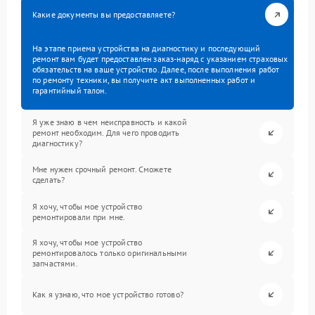
Какие документы вы предоставляете?
На этапе приема устройства на диагностику и последующий
ремонт вам будет предоставлен заказ-наряд с указанием страховых
обязательств на ваше устройство. Далее, после выполнения работ
по ремонту техники, вы получите акт выполненных работ и
гарантийный талон.
Я уже знаю в чем неисправность и какой
ремонт необходим. Для чего проводить
диагностику?
Мне нужен срочный ремонт. Сможете
сделать?
Я хочу, чтобы мое устройство
ремонтировали при мне.
Я хочу, чтобы мое устройство
ремонтировалось только оригинальными
запчастями.
Как я узнаю, что мое устройство готово?