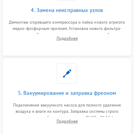
4. Замена неисправных узлов
Демонтаж сгоревшего компрессора и пайка нового агрегата
медно-фосфорным припоем. Установка нового фильтра-
осушителя. Замена изношенных вентиляторов обдува,
Подробнее
сломанных заслонок или поврежденных дверных петель.
5. Вакуумирование и заправка фреоном
Подключение вакуумного насоса для полного удаления
воздуха и влаги из контура. Заправка системы строго
дозированным объемом хладагента (R600a, R134a) по
Подробнее
электронным весам. Контроль рабочего давления в системе.