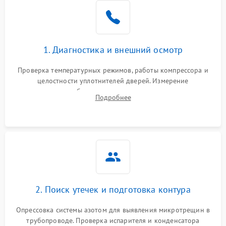
Образование конденсата
1800 ₽
Подробнее →
на стенках
Сбой в работе инвертора
2100 ₽
Подробнее →
1. Диагностика и внешний осмотр
Запах горелого при
2000 ₽
Подробнее →
Проверка температурных режимов, работы компрессора и
работе
целостности уплотнителей дверей. Измерение
сопротивления обмоток мотора, проверка термостата и
Не включается
Подробнее
1000 ₽
Подробнее →
считывание кодов ошибок с электронного дисплея.
холодильник
Проблемы с системой
автоматической
1800 ₽
Подробнее →
разморозки
2. Поиск утечек и подготовка контура
Опрессовка системы азотом для выявления микротрещин в
трубопроводе. Проверка испарителя и конденсатора