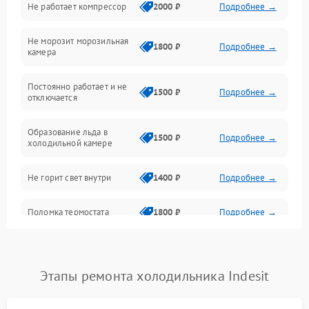
Не работает компрессор
2000 ₽
Подробнее →
Электропитание
Не морозит морозильная
Дренаж
1800 ₽
Подробнее →
камера
Оттайка
Постоянно работает и не
1500 ₽
Подробнее →
отключается
Программное обеспечение
Образование льда в
1500 ₽
Подробнее →
холодильной камере
Не горит свет внутри
1400 ₽
Подробнее →
Поломка термостата
1800 ₽
Подробнее →
Не работает вентилятор
1800 ₽
Подробнее →
Этапы ремонта холодильника Indesit
Поломка системы No Frost
2600 ₽
Подробнее →