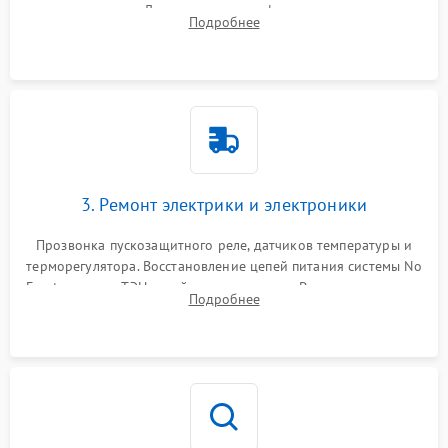
течеискателем. Демонтаж старого фильтра-осушителя и
Подробнее
продувка капиллярной трубки для устранения засоров.
3. Ремонт электрики и электроники
Прозвонка пускозащитного реле, датчиков температуры и
терморегулятора. Восстановление цепей питания системы No
Frost, включая ТЭН оттайки и вентилятор. Ремонт или замена
Подробнее
платы управления при сбоях алгоритмов.