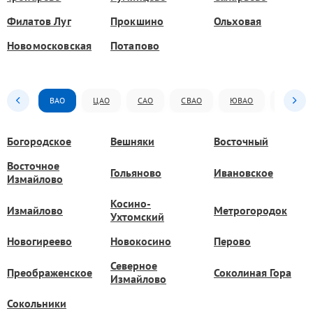
Филатов Луг
Прокшино
Ольховая
Новомосковская
Потапово
ВАО
ЦАО
САО
СВАО
ЮВАО
ЮАО
Богородское
Вешняки
Восточный
Восточное
Гольяново
Ивановское
Измайлово
Косино-
Измайлово
Метрогородок
Ухтомский
Новогиреево
Новокосино
Перово
Северное
Преображенское
Соколиная Гора
Измайлово
Сокольники