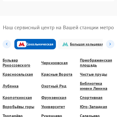
Наш сервисный центр на Вашей станции метро
Сокольническая
Большая кольцевая
Бульвар
Преображенская
Черкизовская
Рокоссовского
площадь
Красносельская
Красные Ворота
Чистые пруды
Библиотека
Лубянка
Охотный Ряд
имени Ленина
Кропоткинская
Фрунзенская
Спортивная
Воробьёвы горы
Университет
Юго-Западная
Тропарёво
Румянцево
Саларьево