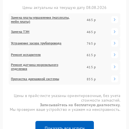
Цены актуальны на текущую дату 08.08.2026
Замена платы управления (мат.платы,
465 р
мейн платы)
Замена ТЭН
465 р
Устранение засора трубопровода
765 р
Ремонт испарителя
615 р
Ремонт датчика морозильного
415 р
отделения
Прочистка дренажной системы
855 р
Цены в прайс-листе указаны ориентировочные, без учета
стоимости запчастей.
Записывайтесь на бесплатную диагностику.
Мы проверим ваше устройство и укажем на неисправность.
Показать все услуги