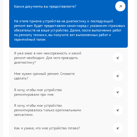
Какие документы вы предоставляете?
На этапе приема устройства на диагностику и последующий
ремонт вам будет предоставлен заказ-наряд с указанием страховых
обязательств на ваше устройство. Далее, после выполнения работ
по ремонту техники, вы получите акт выполненных работ и
гарантийный талон.
Я уже знаю в чем неисправность и какой
ремонт необходим. Для чего проводить
диагностику?
Мне нужен срочный ремонт. Сможете
сделать?
Я хочу, чтобы мое устройство
ремонтировали при мне.
Я хочу, чтобы мое устройство
ремонтировалось только оригинальными
запчастями.
Как я узнаю, что мое устройство готово?