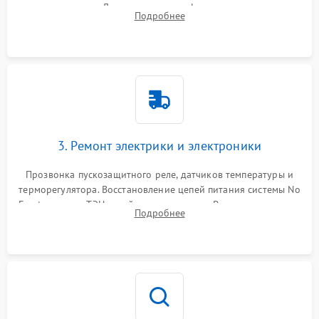
течеискателем. Демонтаж старого фильтра-осушителя и
Подробнее
продувка капиллярной трубки для устранения засоров.
3. Ремонт электрики и электроники
Прозвонка пускозащитного реле, датчиков температуры и
терморегулятора. Восстановление цепей питания системы No
Frost, включая ТЭН оттайки и вентилятор. Ремонт или замена
Подробнее
платы управления при сбоях алгоритмов.