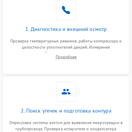
Образование конденсата
1800 ₽
Подробнее →
на стенках
Сбой в работе инвертора
2100 ₽
Подробнее →
1. Диагностика и внешний осмотр
Запах горелого при
2000 ₽
Подробнее →
Проверка температурных режимов, работы компрессора и
работе
целостности уплотнителей дверей. Измерение
сопротивления обмоток мотора, проверка термостата и
Не включается
Подробнее
1000 ₽
Подробнее →
считывание кодов ошибок с электронного дисплея.
холодильник
Проблемы с системой
автоматической
1800 ₽
Подробнее →
разморозки
2. Поиск утечек и подготовка контура
Опрессовка системы азотом для выявления микротрещин в
трубопроводе. Проверка испарителя и конденсатора