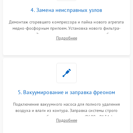
4. Замена неисправных узлов
Демонтаж сгоревшего компрессора и пайка нового агрегата
медно-фосфорным припоем. Установка нового фильтра-
осушителя. Замена изношенных вентиляторов обдува,
Подробнее
сломанных заслонок или поврежденных дверных петель.
5. Вакуумирование и заправка фреоном
Подключение вакуумного насоса для полного удаления
воздуха и влаги из контура. Заправка системы строго
дозированным объемом хладагента (R600a, R134a) по
Подробнее
электронным весам. Контроль рабочего давления в системе.