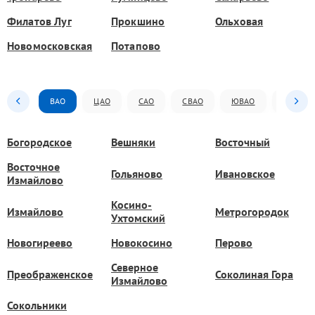
Филатов Луг
Прокшино
Ольховая
Новомосковская
Потапово
ВАО
ЦАО
САО
СВАО
ЮВАО
ЮАО
Богородское
Вешняки
Восточный
Восточное
Гольяново
Ивановское
Измайлово
Косино-
Измайлово
Метрогородок
Ухтомский
Новогиреево
Новокосино
Перово
Северное
Преображенское
Соколиная Гора
Измайлово
Сокольники