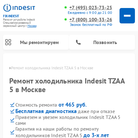
+7 (495) 023-73-25
Ежедневно с 9:00 до 21:00
FIX-INDESIT
+7 (800) 100-33-26
Ремонт устройств Indesit
Специализированный
Звонок бесплатный по РФ
cервисный центр г.
Москва
Мы ремонтируем
Позвонить
оскве
Ремонт холодильника Indesit TZAA 5 в Москве
Ремонт холодильника Indesit TZAA
5 в Москве
от 465 руб.
Стоимость ремонта
Бесплатная диагностика
даже при отказе
Привезем и увезем холодильник Indesit TZAA 5
сами
Ремонт посудомоечных машин Indesit
Ремонт варочных панелей Indesit
Ремонт стиральных машин Indesit
Ремонт сушильных машин Indesit
Ремонт морозильных камер Indesit
Ремонт микроволновых печей Indesit
Ремонт холодильных камер Indesit
Гарантия на наши работы по ремонту
до 3-х лет
холодильников Indesit TZAA 5