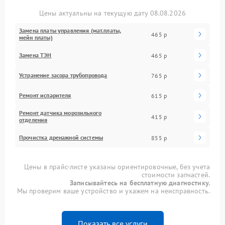
Цены актуальны на текущую дату 08.08.2026
Замена платы управления (мат.платы,
465 р
мейн платы)
Замена ТЭН
465 р
Устранение засора трубопровода
765 р
Ремонт испарителя
615 р
Ремонт датчика морозильного
415 р
отделения
Прочистка дренажной системы
855 р
Цены в прайс-листе указаны ориентировочные, без учета
стоимости запчастей.
Записывайтесь на бесплатную диагностику.
Мы проверим ваше устройство и укажем на неисправность.
Показать все услуги