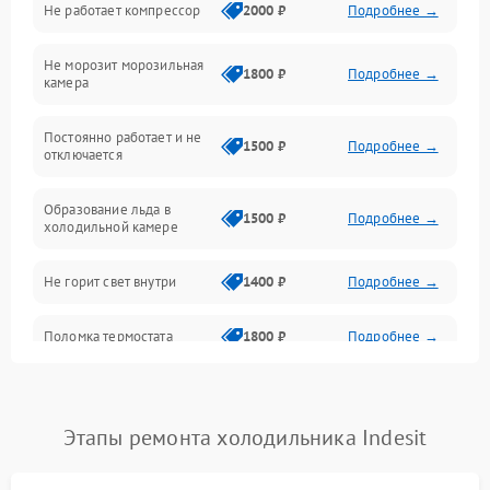
Не работает компрессор
2000 ₽
Подробнее →
Электропитание
Не морозит морозильная
Дренаж
1800 ₽
Подробнее →
камера
Оттайка
Постоянно работает и не
1500 ₽
Подробнее →
отключается
Программное обеспечение
Образование льда в
1500 ₽
Подробнее →
холодильной камере
Не горит свет внутри
1400 ₽
Подробнее →
Поломка термостата
1800 ₽
Подробнее →
Не работает вентилятор
1800 ₽
Подробнее →
Этапы ремонта холодильника Indesit
Поломка системы No Frost
2600 ₽
Подробнее →