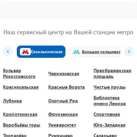
Наш сервисный центр на Вашей станции метро
Сокольническая
Большая кольцевая
Бульвар
Преображенская
Черкизовская
Рокоссовского
площадь
Красносельская
Красные Ворота
Чистые пруды
Библиотека
Лубянка
Охотный Ряд
имени Ленина
Кропоткинская
Фрунзенская
Спортивная
Воробьёвы горы
Университет
Юго-Западная
Тропарёво
Румянцево
Саларьево