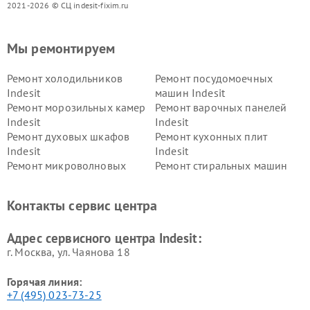
2021-2026 © СЦ indesit-fixim.ru
Мы ремонтируем
Ремонт холодильников
Ремонт посудомоечных
Indesit
машин Indesit
Ремонт морозильных камер
Ремонт варочных панелей
Indesit
Indesit
Ремонт духовых шкафов
Ремонт кухонных плит
Indesit
Indesit
Ремонт микроволновых
Ремонт стиральных машин
печей Indesit
Indesit
Ремонт холодильных камер
Ремонт сушильных машин
Контакты сервис центра
Indesit
Indesit
Адрес сервисного центра Indesit:
г. Москва, ул. Чаянова 18
Горячая линия:
+7 (495) 023-73-25