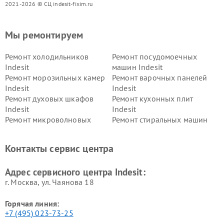
2021-2026 © СЦ indesit-fixim.ru
Мы ремонтируем
Ремонт холодильников
Ремонт посудомоечных
Indesit
машин Indesit
Ремонт морозильных камер
Ремонт варочных панелей
Indesit
Indesit
Ремонт духовых шкафов
Ремонт кухонных плит
Indesit
Indesit
Ремонт микроволновых
Ремонт стиральных машин
печей Indesit
Indesit
Ремонт холодильных камер
Ремонт сушильных машин
Контакты сервис центра
Indesit
Indesit
Адрес сервисного центра Indesit:
г. Москва, ул. Чаянова 18
Горячая линия:
+7 (495) 023-73-25