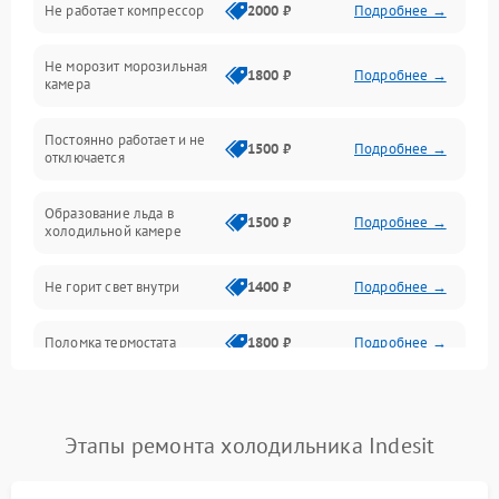
Не работает компрессор
2000 ₽
Подробнее →
Электропитание
Не морозит морозильная
Дренаж
1800 ₽
Подробнее →
камера
Оттайка
Постоянно работает и не
1500 ₽
Подробнее →
отключается
Программное обеспечение
Образование льда в
1500 ₽
Подробнее →
холодильной камере
Не горит свет внутри
1400 ₽
Подробнее →
Поломка термостата
1800 ₽
Подробнее →
Не работает вентилятор
1800 ₽
Подробнее →
Этапы ремонта холодильника Indesit
Поломка системы No Frost
2600 ₽
Подробнее →