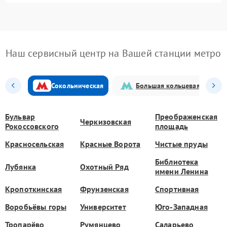
Наш сервисный центр на Вашей станции метро
Сокольническая
Большая кольцевая
Бульвар
Преображенская
Черкизовская
Рокоссовского
площадь
Красносельская
Красные Ворота
Чистые пруды
Библиотека
Лубянка
Охотный Ряд
имени Ленина
Кропоткинская
Фрунзенская
Спортивная
Воробьёвы горы
Университет
Юго-Западная
Тропарёво
Румянцево
Саларьево