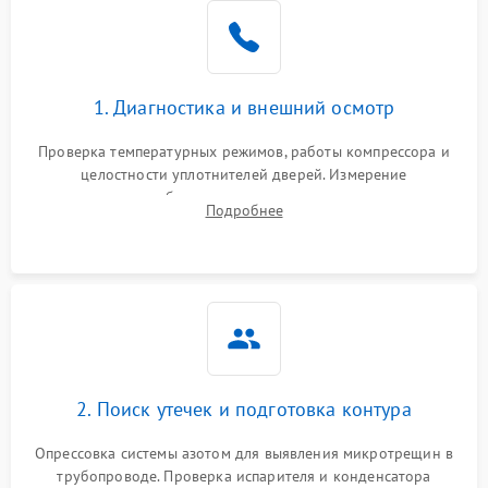
Образование конденсата
1800 ₽
Подробнее →
на стенках
Сбой в работе инвертора
2100 ₽
Подробнее →
1. Диагностика и внешний осмотр
Запах горелого при
2000 ₽
Подробнее →
Проверка температурных режимов, работы компрессора и
работе
целостности уплотнителей дверей. Измерение
сопротивления обмоток мотора, проверка термостата и
Не включается
Подробнее
1000 ₽
Подробнее →
считывание кодов ошибок с электронного дисплея.
холодильник
Проблемы с системой
автоматической
1800 ₽
Подробнее →
разморозки
2. Поиск утечек и подготовка контура
Опрессовка системы азотом для выявления микротрещин в
трубопроводе. Проверка испарителя и конденсатора