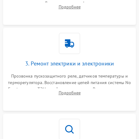
течеискателем. Демонтаж старого фильтра-осушителя и
Подробнее
продувка капиллярной трубки для устранения засоров.
3. Ремонт электрики и электроники
Прозвонка пускозащитного реле, датчиков температуры и
терморегулятора. Восстановление цепей питания системы No
Frost, включая ТЭН оттайки и вентилятор. Ремонт или замена
Подробнее
платы управления при сбоях алгоритмов.