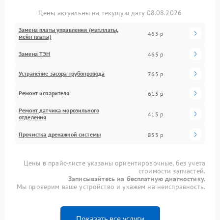
Цены актуальны на текущую дату 08.08.2026
Замена платы управления (мат.платы,
465 р
мейн платы)
Замена ТЭН
465 р
Устранение засора трубопровода
765 р
Ремонт испарителя
615 р
Ремонт датчика морозильного
415 р
отделения
Прочистка дренажной системы
855 р
Цены в прайс-листе указаны ориентировочные, без учета
стоимости запчастей.
Записывайтесь на бесплатную диагностику.
Мы проверим ваше устройство и укажем на неисправность.
Показать все услуги