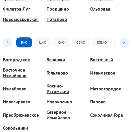
Филатов Луг
Прокшино
Ольховая
Новомосковская
Потапово
ВАО
ЦАО
САО
СВАО
ЮВАО
ЮАО
Богородское
Вешняки
Восточный
Восточное
Гольяново
Ивановское
Измайлово
Косино-
Измайлово
Метрогородок
Ухтомский
Новогиреево
Новокосино
Перово
Северное
Преображенское
Соколиная Гора
Измайлово
Сокольники