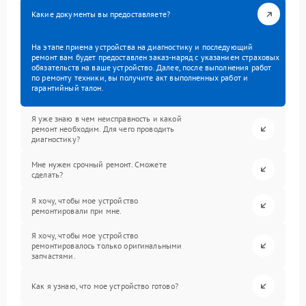
Какие документы вы предоставляете?
На этапе приема устройства на диагностику и последующий
ремонт вам будет предоставлен заказ-наряд с указанием страховых
обязательств на ваше устройство. Далее, после выполнения работ
по ремонту техники, вы получите акт выполненных работ и
гарантийный талон.
Я уже знаю в чем неисправность и какой
ремонт необходим. Для чего проводить
диагностику?
Мне нужен срочный ремонт. Сможете
сделать?
Я хочу, чтобы мое устройство
ремонтировали при мне.
Я хочу, чтобы мое устройство
ремонтировалось только оригинальными
запчастями.
Как я узнаю, что мое устройство готово?