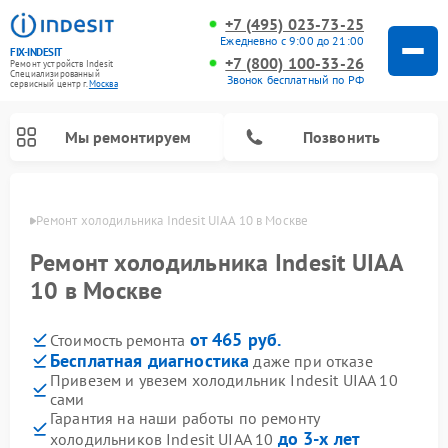
+7 (495) 023-73-25
Ежедневно с 9:00 до 21:00
FIX-INDESIT
+7 (800) 100-33-26
Ремонт устройств Indesit
Специализированный
Звонок бесплатный по РФ
cервисный центр г.
Москва
Мы ремонтируем
Позвонить
оскве
Ремонт холодильника Indesit UIAA 10 в Москве
Ремонт холодильника Indesit UIAA
10 в Москве
от 465 руб.
Стоимость ремонта
Бесплатная диагностика
даже при отказе
Привезем и увезем холодильник Indesit UIAA 10
сами
Ремонт посудомоечных машин Indesit
Ремонт варочных панелей Indesit
Ремонт стиральных машин Indesit
Ремонт сушильных машин Indesit
Ремонт морозильных камер Indesit
Ремонт микроволновых печей Indesit
Ремонт холодильных камер Indesit
Гарантия на наши работы по ремонту
до 3-х лет
холодильников Indesit UIAA 10