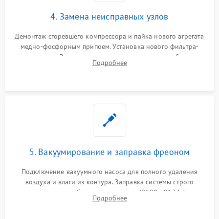
4. Замена неисправных узлов
Демонтаж сгоревшего компрессора и пайка нового агрегата
медно-фосфорным припоем. Установка нового фильтра-
осушителя. Замена изношенных вентиляторов обдува,
Подробнее
сломанных заслонок или поврежденных дверных петель.
5. Вакуумирование и заправка фреоном
Подключение вакуумного насоса для полного удаления
воздуха и влаги из контура. Заправка системы строго
дозированным объемом хладагента (R600a, R134a) по
Подробнее
электронным весам. Контроль рабочего давления в системе.