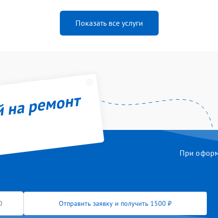
Показать все услуги
й на ремонт
При оформл
Отправить заявку и получить 1500 ₽