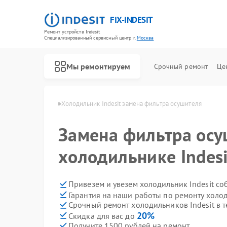
FIX-INDESIT
Ремонт устройств Indesit
Специализированный cервисный центр г.
Москва
Мы ремонтируем
Срочный ремонт
Це
ов Indesit в Москве
Холодильник Indesit замена фильтра осушителя
Замена фильтра осу
холодильнике Indesi
Привезем и увезем холодильник Indesit со
Гарантия на наши работы по ремонту холо
Срочный ремонт холодильников Indesit в т
20%
Скидка для вас до
Получите 1500 рублей на ремонт
Ремонт посудомоечных машин Indesit
Ремонт морозильных камер Indesit
Ремонт варочных панелей Indesit
Ремонт духовых шкафов Indesit
Ремонт микроволновых печей Indesit
Ремонт стиральных машин Indesit
Ремонт холодильных камер Indesit
Ремонт сушильных машин Indesit