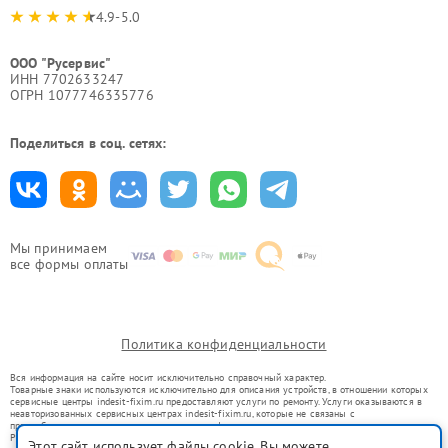
4.9-5.0
ООО "Русервис"
ИНН 7702633247
ОГРН 1077746335776
Поделиться в соц. сетях:
Мы принимаем
все формы оплаты
Политика конфиденциальности
Вся информация на сайте носит исключительно справочный характер.
Товарные знаки используются исключительно для описания устройств, в отношении которых
сервисные центры indesit-fixim.ru предоставляют услуги по ремонту. Услуги оказываются в
неавторизованных сервисных центрах indesit-fixim.ru, которые не связаны с
правообладателями товарных знаков или их официальными представителями.
Ремонт осуществляется для устройств, уже введенных в гражданский оборот в соответствии
Этот сайт использует файлы cookie. Вы можете