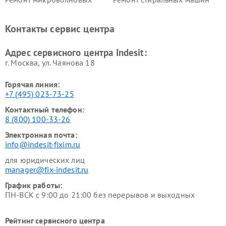
печей Indesit
Indesit
Ремонт холодильных камер
Ремонт сушильных машин
Контакты сервис центра
Indesit
Indesit
Адрес сервисного центра Indesit:
г. Москва, ул. Чаянова 18
Горячая линия:
+7 (495) 023-73-25
Контактный телефон:
8 (800) 100-33-26
Электронная почта:
info@indesit-fixim.ru
для юридических лиц
manager@fix-indesit.ru
График работы:
ПН-ВСК с 9:00 до 21:00 без перерывов и выходных
Рейтинг сервисного центра