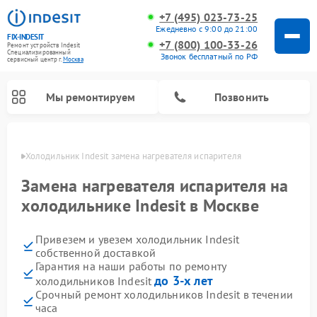
+7 (495) 023-73-25
Ежедневно с 9:00 до 21:00
FIX-INDESIT
+7 (800) 100-33-26
Ремонт устройств Indesit
Специализированный
Звонок бесплатный по РФ
cервисный центр г.
Москва
Мы ремонтируем
Позвонить
оскве
Холодильник Indesit замена нагревателя испарителя
Замена нагревателя испарителя на
холодильнике Indesit в Москве
Привезем и увезем холодильник Indesit
собственной доставкой
Гарантия на наши работы по ремонту
до 3-х лет
холодильников Indesit
Ремонт посудомоечных машин Indesit
Ремонт варочных панелей Indesit
Ремонт стиральных машин Indesit
Ремонт сушильных машин Indesit
Ремонт морозильных камер Indesit
Ремонт микроволновых печей Indesit
Ремонт холодильных камер Indesit
Срочный ремонт холодильников Indesit в течении
часа