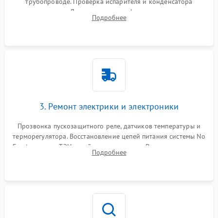
трубопроводе. Проверка испарителя и конденсатора
течеискателем. Демонтаж старого фильтра-осушителя и
Подробнее
продувка капиллярной трубки для устранения засоров.
3. Ремонт электрики и электроники
Прозвонка пускозащитного реле, датчиков температуры и
терморегулятора. Восстановление цепей питания системы No
Frost, включая ТЭН оттайки и вентилятор. Ремонт или замена
Подробнее
платы управления при сбоях алгоритмов.