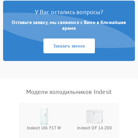
Поломка системы No Frost
2600 ₽
Подробнее →
У Вас остались вопросы?
Оставьте заявку, мы свяжемся с Вами в ближайшее
Образование конденсата
1800 ₽
Подробнее →
на стенках
время
Сбой в работе инвертора
2100 ₽
Подробнее →
Заказать звонок
Запах горелого при
2000 ₽
Подробнее →
работе
Не включается
1000 ₽
Подробнее →
холодильник
Модели холодильников Indesit
Проблемы с системой
автоматической
1800 ₽
Подробнее →
разморозки
Indesit UI6 F1T W
Indesit OF 1A 200