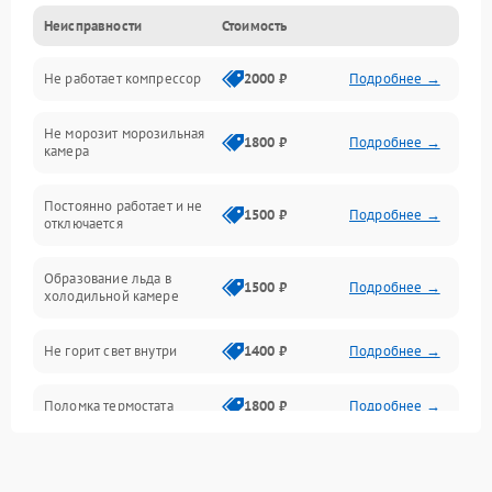
Неисправности
Стоимость
Механика
Не работает компрессор
2000 ₽
Подробнее →
Электропитание
Не морозит морозильная
Дренаж
1800 ₽
Подробнее →
камера
Оттайка
Постоянно работает и не
1500 ₽
Подробнее →
отключается
Программное обеспечение
Образование льда в
1500 ₽
Подробнее →
холодильной камере
Не горит свет внутри
1400 ₽
Подробнее →
Поломка термостата
1800 ₽
Подробнее →
Не работает вентилятор
1800 ₽
Подробнее →