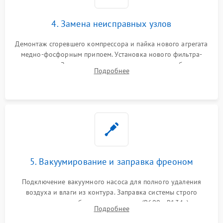
4. Замена неисправных узлов
Демонтаж сгоревшего компрессора и пайка нового агрегата
медно-фосфорным припоем. Установка нового фильтра-
осушителя. Замена изношенных вентиляторов обдува,
Подробнее
сломанных заслонок или поврежденных дверных петель.
5. Вакуумирование и заправка фреоном
Подключение вакуумного насоса для полного удаления
воздуха и влаги из контура. Заправка системы строго
дозированным объемом хладагента (R600a, R134a) по
Подробнее
электронным весам. Контроль рабочего давления в системе.