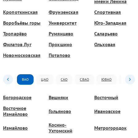
имени Ленина
Кропоткинская
Фрунзенская
Спортивная
Воробьёвы горы
Университет
Юго-Западная
Тропарёво
Румянцево
Саларьево
Филатов Луг
Прокшино
Ольховая
Новомосковская
Потапово
ВАО
ЦАО
САО
СВАО
ЮВАО
ЮАО
Богородское
Вешняки
Восточный
Восточное
Гольяново
Ивановское
Измайлово
Косино-
Измайлово
Метрогородок
Ухтомский