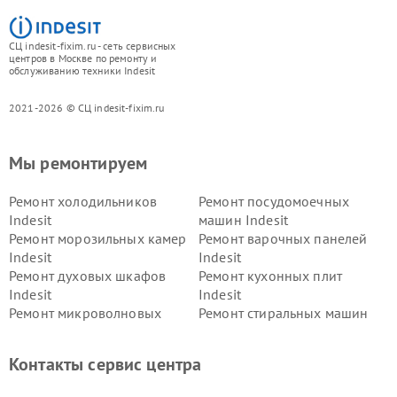
СЦ indesit-fixim.ru - сеть сервисных
центров в Москве по ремонту и
обслуживанию техники Indesit
2021-2026 © СЦ indesit-fixim.ru
Мы ремонтируем
Ремонт холодильников
Ремонт посудомоечных
Indesit
машин Indesit
Ремонт морозильных камер
Ремонт варочных панелей
Indesit
Indesit
Ремонт духовых шкафов
Ремонт кухонных плит
Indesit
Indesit
Ремонт микроволновых
Ремонт стиральных машин
печей Indesit
Indesit
Ремонт холодильных камер
Ремонт сушильных машин
Контакты сервис центра
Indesit
Indesit