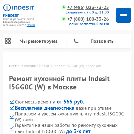
+7 (495) 023-73-25
Ежедневно с 9:00 до 21:00
FIX-INDESIT
+7 (800) 100-33-26
Ремонт устройств Indesit
Специализированный
Звонок бесплатный по РФ
cервисный центр г.
Москва
Мы ремонтируем
Позвонить
оскве
Ремонт кухонной плиты Indesit I5GG0C (W) в Москве
Ремонт кухонной плиты Indesit
I5GG0C (W) в Москве
от 565 руб.
Стоимость ремонта
Бесплатная диагностика
даже при отказе
Привезем и увезем кухонную плиту Indesit I5GG0C
(W) сами
Ремонт морозильных камер Indesit
Ремонт стиральных машин Indesit
Ремонт сушильных машин Indesit
Ремонт посудомоечных машин Indesit
Ремонт варочных панелей Indesit
Ремонт микроволновых печей Indesit
Ремонт холодильных камер Indesit
Гарантия на наши работы по ремонту кухонных
до 3-х лет
плит Indesit I5GG0C (W)