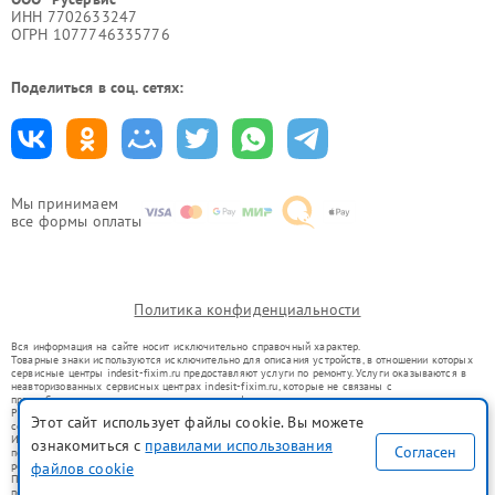
ИНН 7702633247
ОГРН 1077746335776
Поделиться в соц. сетях:
Мы принимаем
все формы оплаты
Политика конфиденциальности
Вся информация на сайте носит исключительно справочный характер.
Товарные знаки используются исключительно для описания устройств, в отношении которых
сервисные центры indesit-fixim.ru предоставляют услуги по ремонту. Услуги оказываются в
неавторизованных сервисных центрах indesit-fixim.ru, которые не связаны с
правообладателями товарных знаков или их официальными представителями.
Ремонт осуществляется для устройств, уже введенных в гражданский оборот в соответствии
Этот сайт использует файлы cookie. Вы можете
со статьей 1487 ГК РФ.
Использование товарных знаков не преследует цели индивидуализации услуг или введения
ознакомиться с
правилами использования
Согласен
потребителей в заблуждение, а служит для информирования о предоставляемых услугах по
ремонту техники указанных брендов.
файлов cookie
Представленная на сайте информация не является публичной офертой, определяемой
положениями Статьи 437(2) Гражданского кодекса РФ