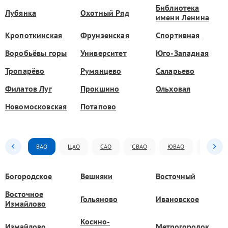
Библиотека
Лубянка
Охотный Ряд
имени Ленина
Кропоткинская
Фрунзенская
Спортивная
Воробьёвы горы
Университет
Юго-Западная
Тропарёво
Румянцево
Саларьево
Филатов Луг
Прокшино
Ольховая
Новомосковская
Потапово
ВАО
ЦАО
САО
СВАО
ЮВАО
ЮАО
Богородское
Вешняки
Восточный
Восточное
Гольяново
Ивановское
Измайлово
Косино-
Измайлово
Метрогородок