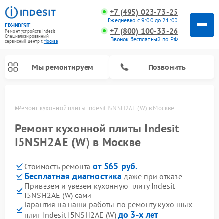
+7 (495) 023-73-25
Ежедневно с 9:00 до 21:00
FIX-INDESIT
+7 (800) 100-33-26
Ремонт устройств Indesit
Специализированный
Звонок бесплатный по РФ
cервисный центр г.
Москва
Мы ремонтируем
Позвонить
оскве
Ремонт кухонной плиты Indesit I5NSH2AE (W) в Москве
Ремонт кухонной плиты Indesit
I5NSH2AE (W) в Москве
от 565 руб.
Стоимость ремонта
Бесплатная диагностика
даже при отказе
Привезем и увезем кухонную плиту Indesit
I5NSH2AE (W) сами
Ремонт морозильных камер Indesit
Ремонт стиральных машин Indesit
Ремонт сушильных машин Indesit
Ремонт посудомоечных машин Indesit
Ремонт варочных панелей Indesit
Ремонт микроволновых печей Indesit
Ремонт холодильных камер Indesit
Гарантия на наши работы по ремонту кухонных
до 3-х лет
плит Indesit I5NSH2AE (W)