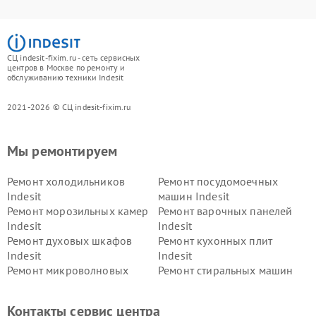
СЦ indesit-fixim.ru - сеть сервисных
центров в Москве по ремонту и
обслуживанию техники Indesit
2021-2026 © СЦ indesit-fixim.ru
Мы ремонтируем
Ремонт холодильников
Ремонт посудомоечных
Indesit
машин Indesit
Ремонт морозильных камер
Ремонт варочных панелей
Indesit
Indesit
Ремонт духовых шкафов
Ремонт кухонных плит
Indesit
Indesit
Ремонт микроволновых
Ремонт стиральных машин
печей Indesit
Indesit
Ремонт холодильных камер
Ремонт сушильных машин
Контакты сервис центра
Indesit
Indesit