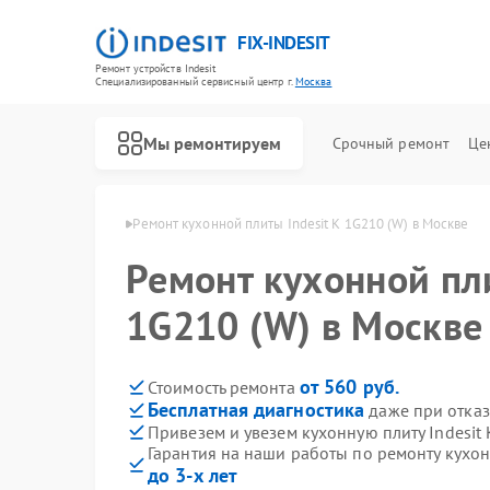
FIX-INDESIT
Ремонт устройств Indesit
Специализированный cервисный центр г.
Москва
Мы ремонтируем
Срочный ремонт
Це
ит Indesit в Москве
Ремонт кухонной плиты Indesit K 1G210 (W) в Москве
Ремонт кухонной пли
1G210 (W) в Москве
от 560 руб.
Стоимость ремонта
Бесплатная диагностика
даже при отказ
Привезем и увезем кухонную плиту Indesit 
Гарантия на наши работы по ремонту кухон
до 3-х лет
Ремонт холодильников Indesit
Ремонт посудомоечных машин Indesit
Ремонт морозильных камер Indesit
Ремонт варочных панелей Indesit
Ремонт духовых шкафов Indesit
Ремонт микроволновых печей Indesit
Ремонт стиральных машин Indesit
Ремонт холодильных камер Indesit
Ремонт сушильных машин Indesit