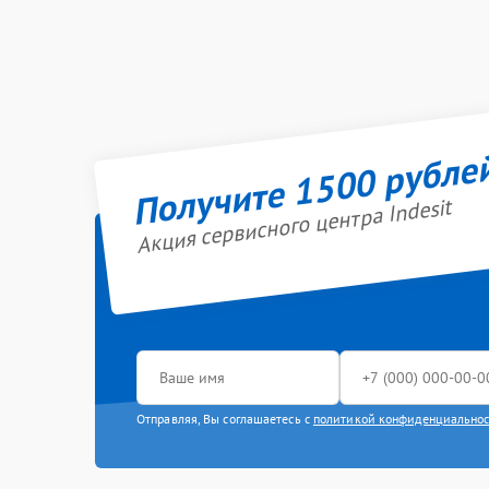
Получите 1500 рубле
Акция сервисного центра Indesit
Отправляя, Вы соглашаетесь с
политикой конфиденциально