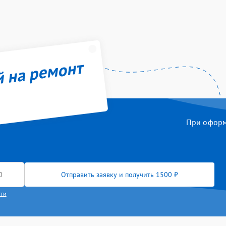
й на ремонт
При оформл
Отправить заявку и получить 1500 ₽
сти