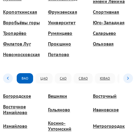
имени Ленина
Кропоткинская
Фрунзенская
Спортивная
Воробьёвы горы
Университет
Юго-Западная
Тропарёво
Румянцево
Саларьево
Филатов Луг
Прокшино
Ольховая
Новомосковская
Потапово
ВАО
ЦАО
САО
СВАО
ЮВАО
ЮАО
Богородское
Вешняки
Восточный
Восточное
Гольяново
Ивановское
Измайлово
Косино-
Измайлово
Метрогородок
Ухтомский