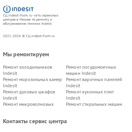
СЦ indesit-fixim.ru - сеть сервисных
центров в Москве по ремонту и
обслуживанию техники Indesit
2021-2026 © СЦ indesit-fixim.ru
Мы ремонтируем
Ремонт холодильников
Ремонт посудомоечных
Indesit
машин Indesit
Ремонт морозильных камер
Ремонт варочных панелей
Indesit
Indesit
Ремонт духовых шкафов
Ремонт кухонных плит
Indesit
Indesit
Ремонт микроволновых
Ремонт стиральных машин
печей Indesit
Indesit
Ремонт холодильных камер
Ремонт сушильных машин
Контакты сервис центра
Indesit
Indesit