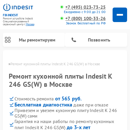
+7 (495) 023-73-25
Ежедневно с 9:00 до 21:00
FIX-INDESIT
+7 (800) 100-33-26
Ремонт устройств Indesit
Специализированный
Звонок бесплатный по РФ
cервисный центр г.
Москва
Мы ремонтируем
Позвонить
оскве
Ремонт кухонной плиты Indesit K 246 GS(W) в Москве
Ремонт кухонной плиты Indesit K
246 GS(W) в Москве
от 565 руб.
Стоимость ремонта
Бесплатная диагностика
даже при отказе
Привезем и увезем кухонную плиту Indesit K 246
GS(W) сами
Ремонт морозильных камер Indesit
Ремонт стиральных машин Indesit
Ремонт сушильных машин Indesit
Ремонт посудомоечных машин Indesit
Ремонт варочных панелей Indesit
Ремонт микроволновых печей Indesit
Ремонт холодильных камер Indesit
Гарантия на наши работы по ремонту кухонных
до 3-х лет
плит Indesit K 246 GS(W)