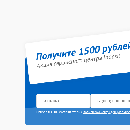
Получите 1500 рубле
Акция сервисного центра Indesit
Отправляя, Вы соглашаетесь с
политикой конфиденциально