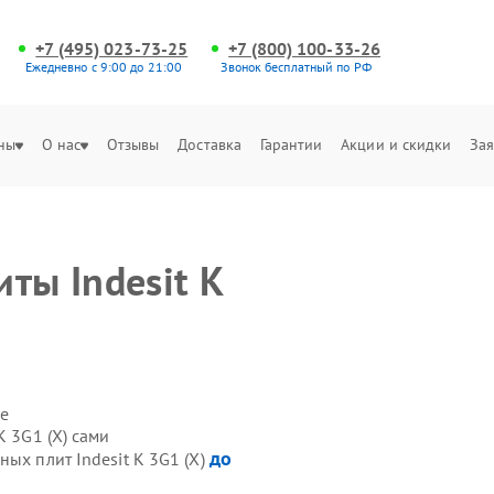
+7 (495) 023-73-25
+7 (800) 100-33-26
Ежедневно с 9:00 до 21:00
Звонок бесплатный по РФ
ны
О нас
Отзывы
Доставка
Гарантии
Акции и скидки
Зая
ты Indesit K
е
K 3G1 (X) сами
до
ых плит Indesit K 3G1 (X)