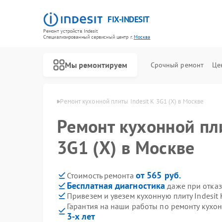
FIX-INDESIT
Ремонт устройств Indesit
Специализированный cервисный центр г.
Москва
Мы ремонтируем
Срочный ремонт
Це
ит Indesit в Москве
Ремонт кухонной плиты Indesit K 3G1 (X) в Москве
Ремонт кухонной пли
3G1 (X) в Москве
от 565 руб.
Стоимость ремонта
Бесплатная диагностика
даже при отказ
Привезем и увезем кухонную плиту Indesit 
Гарантия на наши работы по ремонту кухонн
3-х лет
Ремонт холодильников Indesit
Ремонт посудомоечных машин Indesit
Ремонт морозильных камер Indesit
Ремонт варочных панелей Indesit
Ремонт духовых шкафов Indesit
Ремонт микроволновых печей Indesit
Ремонт стиральных машин Indesit
Ремонт холодильных камер Indesit
Ремонт сушильных машин Indesit