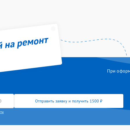
й на ремонт
При оформл
Отправить заявку и получить 1500 ₽
сти