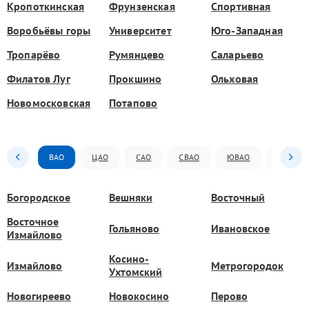
Кропоткинская
Фрунзенская
Спортивная
Воробьёвы горы
Университет
Юго-Западная
Тропарёво
Румянцево
Саларьево
Филатов Луг
Прокшино
Ольховая
Новомосковская
Потапово
ВАО
ЦАО
САО
СВАО
ЮВАО
ЮАО
Богородское
Вешняки
Восточный
Восточное
Гольяново
Ивановское
Измайлово
Косино-
Измайлово
Метрогородок
Ухтомский
Новогиреево
Новокосино
Перово