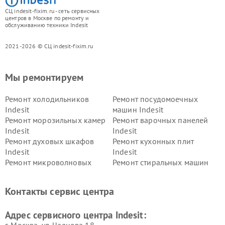
СЦ indesit-fixim.ru - сеть сервисных
центров в Москве по ремонту и
обслуживанию техники Indesit
2021-2026 © СЦ indesit-fixim.ru
Мы ремонтируем
Ремонт холодильников
Ремонт посудомоечных
Indesit
машин Indesit
Ремонт морозильных камер
Ремонт варочных панелей
Indesit
Indesit
Ремонт духовых шкафов
Ремонт кухонных плит
Indesit
Indesit
Ремонт микроволновых
Ремонт стиральных машин
печей Indesit
Indesit
Ремонт холодильных камер
Ремонт сушильных машин
Контакты сервис центра
Indesit
Indesit
Адрес сервисного центра Indesit:
г. Москва, ул. Чаянова 18