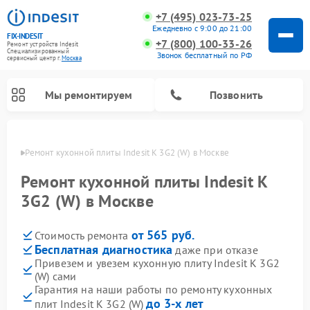
+7 (495) 023-73-25
Ежедневно с 9:00 до 21:00
FIX-INDESIT
+7 (800) 100-33-26
Ремонт устройств Indesit
Специализированный
Звонок бесплатный по РФ
cервисный центр г.
Москва
Мы ремонтируем
Позвонить
оскве
Ремонт кухонной плиты Indesit K 3G2 (W) в Москве
Ремонт кухонной плиты Indesit K
3G2 (W) в Москве
от 565 руб.
Стоимость ремонта
Бесплатная диагностика
даже при отказе
Привезем и увезем кухонную плиту Indesit K 3G2
(W) сами
Ремонт морозильных камер Indesit
Ремонт стиральных машин Indesit
Ремонт сушильных машин Indesit
Ремонт посудомоечных машин Indesit
Ремонт варочных панелей Indesit
Ремонт микроволновых печей Indesit
Ремонт холодильных камер Indesit
Гарантия на наши работы по ремонту кухонных
до 3-х лет
плит Indesit K 3G2 (W)