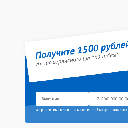
Получите 1500 рубле
Акция сервисного центра Indesit
Отправляя, Вы соглашаетесь с
политикой конфиденциально