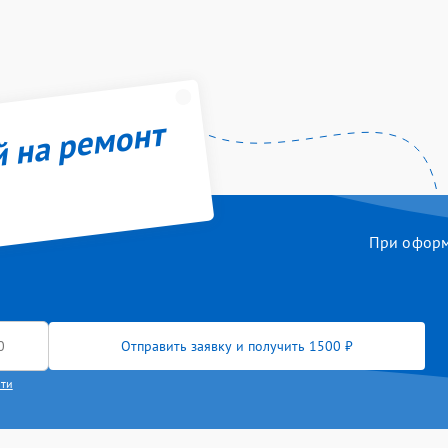
й на ремонт
При оформл
Отправить заявку и получить 1500 ₽
сти