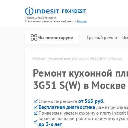
FIX-INDESIT
Ремонт устройств Indesit
Специализированный cервисный центр г.
Москва
Мы ремонтируем
Срочный ремонт
Це
ит Indesit в Москве
Ремонт кухонной плиты Indesit K 3G51 S(W) в Москве
Ремонт кухонной пли
3G51 S(W) в Москве
от 565 руб.
Стоимость ремонта
Бесплатная диагностика
даже при отказ
Привезем и увезем кухонную плиту Indesit 
Гарантия на наши работы по ремонту кухон
до 3-х лет
Ремонт холодильников Indesit
Ремонт посудомоечных машин Indesit
Ремонт морозильных камер Indesit
Ремонт варочных панелей Indesit
Ремонт духовых шкафов Indesit
Ремонт микроволновых печей Indesit
Ремонт стиральных машин Indesit
Ремонт холодильных камер Indesit
Ремонт сушильных машин Indesit