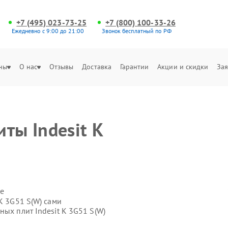
+7 (495) 023-73-25
+7 (800) 100-33-26
Ежедневно с 9:00 до 21:00
Звонок бесплатный по РФ
ны
О нас
Отзывы
Доставка
Гарантии
Акции и скидки
Зая
ты Indesit K
е
K 3G51 S(W) сами
ных плит Indesit K 3G51 S(W)