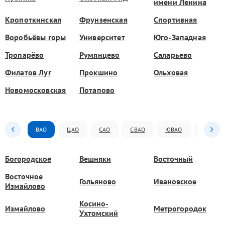
имени Ленина
Кропоткинская
Фрунзенская
Спортивная
Воробьёвы горы
Университет
Юго-Западная
Тропарёво
Румянцево
Саларьево
Филатов Луг
Прокшино
Ольховая
Новомосковская
Потапово
ВАО
ЦАО
САО
СВАО
ЮВАО
ЮАО
Богородское
Вешняки
Восточный
Восточное
Гольяново
Ивановское
Измайлово
Косино-
Измайлово
Метрогородок
Ухтомский