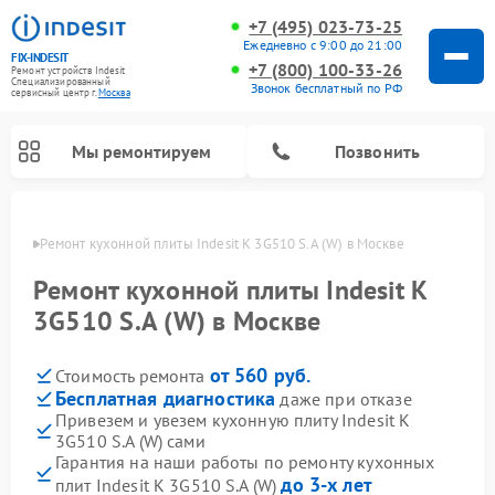
+7 (495) 023-73-25
Ежедневно с 9:00 до 21:00
FIX-INDESIT
+7 (800) 100-33-26
Ремонт устройств Indesit
Специализированный
Звонок бесплатный по РФ
cервисный центр г.
Москва
Мы ремонтируем
Позвонить
оскве
Ремонт кухонной плиты Indesit K 3G510 S.A (W) в Москве
Ремонт кухонной плиты Indesit K
3G510 S.A (W) в Москве
от 560 руб.
Стоимость ремонта
Бесплатная диагностика
даже при отказе
Привезем и увезем кухонную плиту Indesit K
3G510 S.A (W) сами
Ремонт морозильных камер Indesit
Ремонт стиральных машин Indesit
Ремонт сушильных машин Indesit
Ремонт посудомоечных машин Indesit
Ремонт варочных панелей Indesit
Ремонт микроволновых печей Indesit
Ремонт холодильных камер Indesit
Гарантия на наши работы по ремонту кухонных
до 3-х лет
плит Indesit K 3G510 S.A (W)