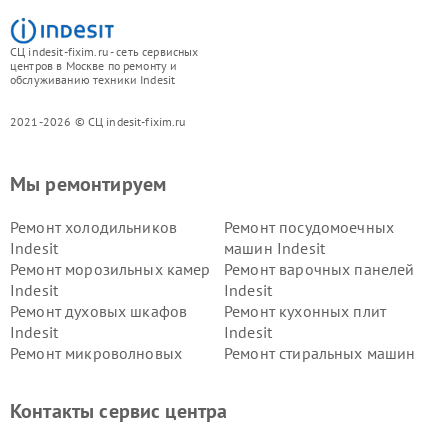
СЦ indesit-fixim.ru - сеть сервисных
центров в Москве по ремонту и
обслуживанию техники Indesit
2021-2026 © СЦ indesit-fixim.ru
Мы ремонтируем
Ремонт холодильников
Ремонт посудомоечных
Indesit
машин Indesit
Ремонт морозильных камер
Ремонт варочных панелей
Indesit
Indesit
Ремонт духовых шкафов
Ремонт кухонных плит
Indesit
Indesit
Ремонт микроволновых
Ремонт стиральных машин
печей Indesit
Indesit
Ремонт холодильных камер
Ремонт сушильных машин
Контакты сервис центра
Indesit
Indesit