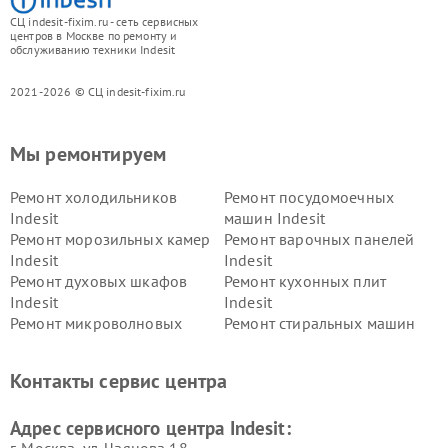
СЦ indesit-fixim.ru - сеть сервисных
центров в Москве по ремонту и
обслуживанию техники Indesit
2021-2026 © СЦ indesit-fixim.ru
Мы ремонтируем
Ремонт холодильников
Ремонт посудомоечных
Indesit
машин Indesit
Ремонт морозильных камер
Ремонт варочных панелей
Indesit
Indesit
Ремонт духовых шкафов
Ремонт кухонных плит
Indesit
Indesit
Ремонт микроволновых
Ремонт стиральных машин
печей Indesit
Indesit
Ремонт холодильных камер
Ремонт сушильных машин
Контакты сервис центра
Indesit
Indesit
Адрес сервисного центра Indesit:
г. Москва, ул. Чаянова 18