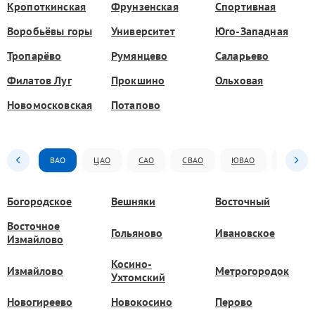
Кропоткинская
Фрунзенская
Спортивная
Воробьёвы горы
Университет
Юго-Западная
Тропарёво
Румянцево
Саларьево
Филатов Луг
Прокшино
Ольховая
Новомосковская
Потапово
ВАО
ЦАО
САО
СВАО
ЮВАО
ЮАО
Богородское
Вешняки
Восточный
Восточное
Гольяново
Ивановское
Измайлово
Косино-
Измайлово
Метрогородок
Ухтомский
Новогиреево
Новокосино
Перово