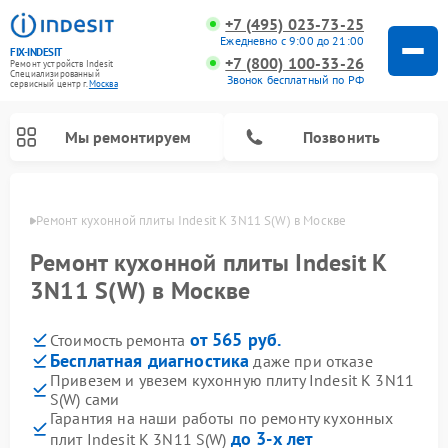
+7 (495) 023-73-25
Ежедневно с 9:00 до 21:00
FIX-INDESIT
+7 (800) 100-33-26
Ремонт устройств Indesit
Специализированный
Звонок бесплатный по РФ
cервисный центр г.
Москва
Мы ремонтируем
Позвонить
оскве
Ремонт кухонной плиты Indesit K 3N11 S(W) в Москве
Ремонт кухонной плиты Indesit K
3N11 S(W) в Москве
от 565 руб.
Стоимость ремонта
Бесплатная диагностика
даже при отказе
Привезем и увезем кухонную плиту Indesit K 3N11
S(W) сами
Ремонт морозильных камер Indesit
Ремонт стиральных машин Indesit
Ремонт сушильных машин Indesit
Ремонт посудомоечных машин Indesit
Ремонт варочных панелей Indesit
Ремонт микроволновых печей Indesit
Ремонт холодильных камер Indesit
Гарантия на наши работы по ремонту кухонных
до 3-х лет
плит Indesit K 3N11 S(W)