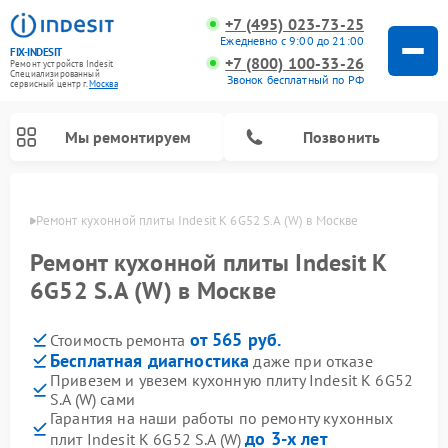
+7 (495) 023-73-25
Ежедневно с 9:00 до 21:00
FIX-INDESIT
+7 (800) 100-33-26
Ремонт устройств Indesit
Специализированный
Звонок бесплатный по РФ
cервисный центр г.
Москва
Мы ремонтируем
Позвонить
оскве
Ремонт кухонной плиты Indesit K 6G52 S.A (W) в Москве
Ремонт кухонной плиты Indesit K
6G52 S.A (W) в Москве
от 565 руб.
Стоимость ремонта
Бесплатная диагностика
даже при отказе
Привезем и увезем кухонную плиту Indesit K 6G52
S.A (W) сами
Ремонт морозильных камер Indesit
Ремонт стиральных машин Indesit
Ремонт сушильных машин Indesit
Ремонт посудомоечных машин Indesit
Ремонт варочных панелей Indesit
Ремонт микроволновых печей Indesit
Ремонт холодильных камер Indesit
Гарантия на наши работы по ремонту кухонных
до 3-х лет
плит Indesit K 6G52 S.A (W)