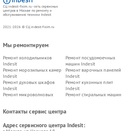
СЦ indesit-fixim.ru - сеть сервисных
центров в Москве по ремонту и
обслуживанию техники Indesit
2021-2026 © СЦ indesit-fixim.ru
Мы ремонтируем
Ремонт холодильников
Ремонт посудомоечных
Indesit
машин Indesit
Ремонт морозильных камер
Ремонт варочных панелей
Indesit
Indesit
Ремонт духовых шкафов
Ремонт кухонных плит
Indesit
Indesit
Ремонт микроволновых
Ремонт стиральных машин
печей Indesit
Indesit
Ремонт холодильных камер
Ремонт сушильных машин
Контакты сервис центра
Indesit
Indesit
Адрес сервисного центра Indesit:
г. Москва, ул. Чаянова 18