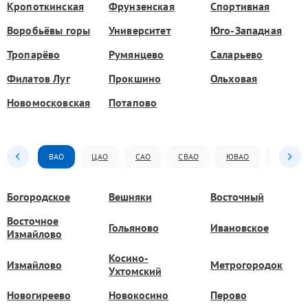
Кропоткинская
Фрунзенская
Спортивная
Воробьёвы горы
Университет
Юго-Западная
Тропарёво
Румянцево
Саларьево
Филатов Луг
Прокшино
Ольховая
Новомосковская
Потапово
ВАО
ЦАО
САО
СВАО
ЮВАО
ЮАО
Богородское
Вешняки
Восточный
Восточное
Гольяново
Ивановское
Измайлово
Косино-
Измайлово
Метрогородок
Ухтомский
Новогиреево
Новокосино
Перово