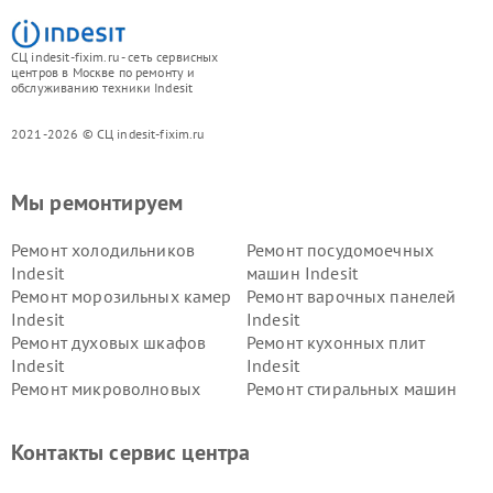
СЦ indesit-fixim.ru - сеть сервисных
центров в Москве по ремонту и
обслуживанию техники Indesit
2021-2026 © СЦ indesit-fixim.ru
Мы ремонтируем
Ремонт холодильников
Ремонт посудомоечных
Indesit
машин Indesit
Ремонт морозильных камер
Ремонт варочных панелей
Indesit
Indesit
Ремонт духовых шкафов
Ремонт кухонных плит
Indesit
Indesit
Ремонт микроволновых
Ремонт стиральных машин
печей Indesit
Indesit
Ремонт холодильных камер
Ремонт сушильных машин
Контакты сервис центра
Indesit
Indesit