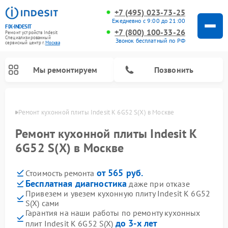
+7 (495) 023-73-25
Ежедневно с 9:00 до 21:00
FIX-INDESIT
+7 (800) 100-33-26
Ремонт устройств Indesit
Специализированный
Звонок бесплатный по РФ
cервисный центр г.
Москва
Мы ремонтируем
Позвонить
оскве
Ремонт кухонной плиты Indesit K 6G52 S(X) в Москве
Ремонт кухонной плиты Indesit K
6G52 S(X) в Москве
от 565 руб.
Стоимость ремонта
Бесплатная диагностика
даже при отказе
Привезем и увезем кухонную плиту Indesit K 6G52
S(X) сами
Ремонт морозильных камер Indesit
Ремонт стиральных машин Indesit
Ремонт сушильных машин Indesit
Ремонт посудомоечных машин Indesit
Ремонт варочных панелей Indesit
Ремонт микроволновых печей Indesit
Ремонт холодильных камер Indesit
Гарантия на наши работы по ремонту кухонных
до 3-х лет
плит Indesit K 6G52 S(X)