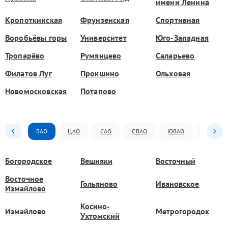
имени Ленина
Кропоткинская
Фрунзенская
Спортивная
Воробьёвы горы
Университет
Юго-Западная
Тропарёво
Румянцево
Саларьево
Филатов Луг
Прокшино
Ольховая
Новомосковская
Потапово
ВАО
ЦАО
САО
СВАО
ЮВАО
ЮАО
Богородское
Вешняки
Восточный
Восточное
Гольяново
Ивановское
Измайлово
Косино-
Измайлово
Метрогородок
Ухтомский