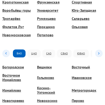
Кропоткинская
Фрунзенская
Спортивная
Воробьёвы горы
Университет
Юго-Западная
Тропарёво
Румянцево
Саларьево
Филатов Луг
Прокшино
Ольховая
Новомосковская
Потапово
ВАО
ЦАО
САО
СВАО
ЮВАО
ЮАО
Богородское
Вешняки
Восточный
Восточное
Гольяново
Ивановское
Измайлово
Косино-
Измайлово
Метрогородок
Ухтомский
Новогиреево
Новокосино
Перово