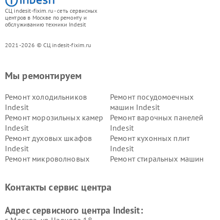
СЦ indesit-fixim.ru - сеть сервисных
центров в Москве по ремонту и
обслуживанию техники Indesit
2021-2026 © СЦ indesit-fixim.ru
Мы ремонтируем
Ремонт холодильников
Ремонт посудомоечных
Indesit
машин Indesit
Ремонт морозильных камер
Ремонт варочных панелей
Indesit
Indesit
Ремонт духовых шкафов
Ремонт кухонных плит
Indesit
Indesit
Ремонт микроволновых
Ремонт стиральных машин
печей Indesit
Indesit
Ремонт холодильных камер
Ремонт сушильных машин
Контакты сервис центра
Indesit
Indesit
Адрес сервисного центра Indesit:
г. Москва, ул. Чаянова 18