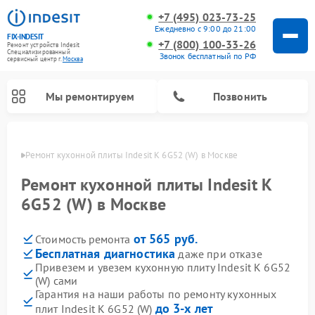
+7 (495) 023-73-25
Ежедневно с 9:00 до 21:00
FIX-INDESIT
+7 (800) 100-33-26
Ремонт устройств Indesit
Специализированный
Звонок бесплатный по РФ
cервисный центр г.
Москва
Мы ремонтируем
Позвонить
оскве
Ремонт кухонной плиты Indesit K 6G52 (W) в Москве
Ремонт кухонной плиты Indesit K
6G52 (W) в Москве
от 565 руб.
Стоимость ремонта
Бесплатная диагностика
даже при отказе
Привезем и увезем кухонную плиту Indesit K 6G52
(W) сами
Ремонт морозильных камер Indesit
Ремонт стиральных машин Indesit
Ремонт сушильных машин Indesit
Ремонт посудомоечных машин Indesit
Ремонт варочных панелей Indesit
Ремонт микроволновых печей Indesit
Ремонт холодильных камер Indesit
Гарантия на наши работы по ремонту кухонных
до 3-х лет
плит Indesit K 6G52 (W)