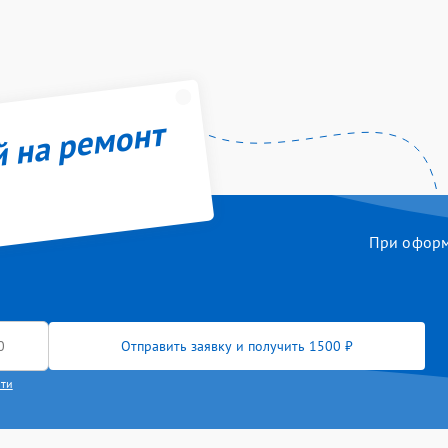
й на ремонт
При оформл
Отправить заявку и получить 1500 ₽
сти