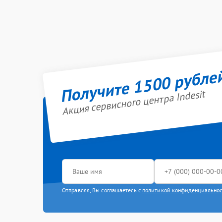
Получите 1500 рубле
Акция сервисного центра Indesit
Отправляя, Вы соглашаетесь с
политикой конфиденциально