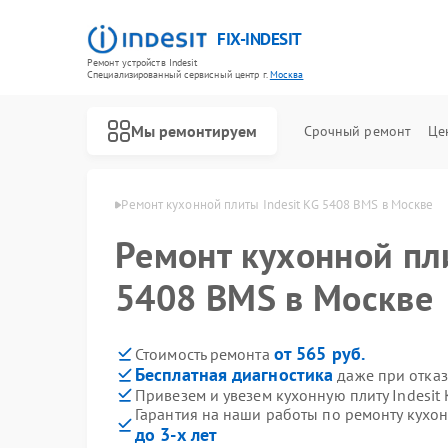
FIX-INDESIT
Ремонт устройств Indesit
Специализированный cервисный центр г.
Москва
Мы ремонтируем
Срочный ремонт
Це
ит Indesit в Москве
Ремонт кухонной плиты Indesit KG 5408 BMS в Москве
Ремонт кухонной пли
5408 BMS в Москве
от 565 руб.
Стоимость ремонта
Бесплатная диагностика
даже при отказ
Привезем и увезем кухонную плиту Indesit
Гарантия на наши работы по ремонту кухон
до 3-х лет
Ремонт холодильников Indesit
Ремонт посудомоечных машин Indesit
Ремонт морозильных камер Indesit
Ремонт варочных панелей Indesit
Ремонт духовых шкафов Indesit
Ремонт микроволновых печей Indesit
Ремонт стиральных машин Indesit
Ремонт холодильных камер Indesit
Ремонт сушильных машин Indesit