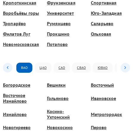
Кропоткинская
Фрунзенская
Спортивная
Воробьёвы горы
Университет
Юго-Западная
Тропарёво
Румянцево
Саларьево
Филатов Луг
Прокшино
Ольховая
Новомосковская
Потапово
ВАО
ЦАО
САО
СВАО
ЮВАО
ЮАО
Богородское
Вешняки
Восточный
Восточное
Гольяново
Ивановское
Измайлово
Косино-
Измайлово
Метрогородок
Ухтомский
Новогиреево
Новокосино
Перово