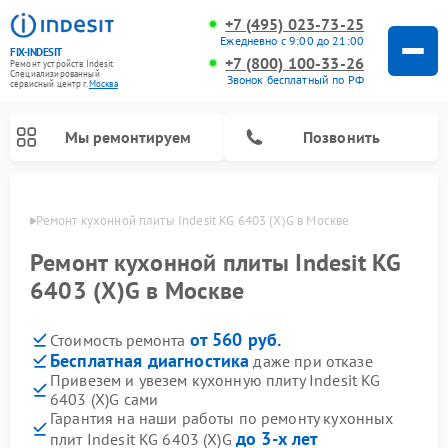
+7 (495) 023-73-25
Ежедневно с 9:00 до 21:00
FIX-INDESIT
+7 (800) 100-33-26
Ремонт устройств Indesit
Специализированный
Звонок бесплатный по РФ
cервисный центр г.
Москва
Мы ремонтируем
Позвонить
оскве
Ремонт кухонной плиты Indesit KG 6403 (X)G в Москве
Ремонт кухонной плиты Indesit KG
6403 (X)G в Москве
от 560 руб.
Стоимость ремонта
Бесплатная диагностика
даже при отказе
Привезем и увезем кухонную плиту Indesit KG
6403 (X)G сами
Ремонт морозильных камер Indesit
Ремонт стиральных машин Indesit
Ремонт сушильных машин Indesit
Ремонт посудомоечных машин Indesit
Ремонт варочных панелей Indesit
Ремонт микроволновых печей Indesit
Ремонт холодильных камер Indesit
Гарантия на наши работы по ремонту кухонных
до 3-х лет
плит Indesit KG 6403 (X)G