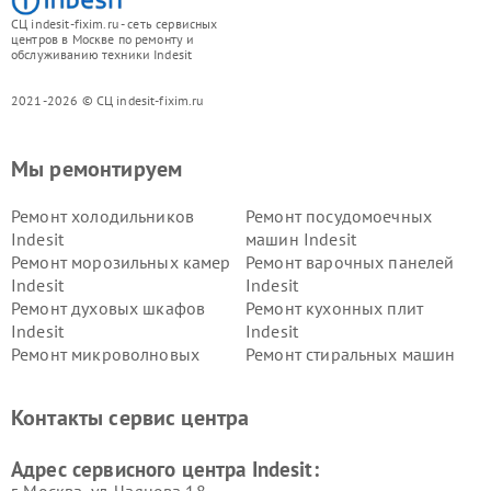
СЦ indesit-fixim.ru - сеть сервисных
центров в Москве по ремонту и
обслуживанию техники Indesit
2021-2026 © СЦ indesit-fixim.ru
Мы ремонтируем
Ремонт холодильников
Ремонт посудомоечных
Indesit
машин Indesit
Ремонт морозильных камер
Ремонт варочных панелей
Indesit
Indesit
Ремонт духовых шкафов
Ремонт кухонных плит
Indesit
Indesit
Ремонт микроволновых
Ремонт стиральных машин
печей Indesit
Indesit
Ремонт холодильных камер
Ремонт сушильных машин
Контакты сервис центра
Indesit
Indesit
Адрес сервисного центра Indesit:
г. Москва, ул. Чаянова 18