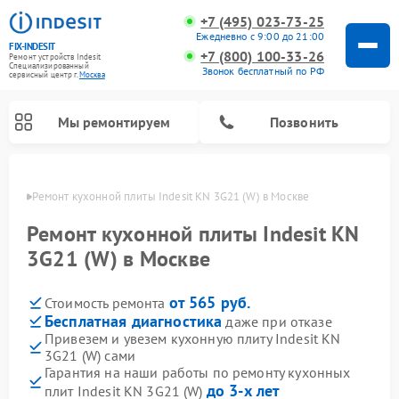
+7 (495) 023-73-25
Ежедневно с 9:00 до 21:00
FIX-INDESIT
+7 (800) 100-33-26
Ремонт устройств Indesit
Специализированный
Звонок бесплатный по РФ
cервисный центр г.
Москва
Мы ремонтируем
Позвонить
оскве
Ремонт кухонной плиты Indesit KN 3G21 (W) в Москве
Ремонт кухонной плиты Indesit KN
3G21 (W) в Москве
от 565 руб.
Стоимость ремонта
Бесплатная диагностика
даже при отказе
Привезем и увезем кухонную плиту Indesit KN
3G21 (W) сами
Ремонт морозильных камер Indesit
Ремонт стиральных машин Indesit
Ремонт сушильных машин Indesit
Ремонт посудомоечных машин Indesit
Ремонт варочных панелей Indesit
Ремонт микроволновых печей Indesit
Ремонт холодильных камер Indesit
Гарантия на наши работы по ремонту кухонных
до 3-х лет
плит Indesit KN 3G21 (W)