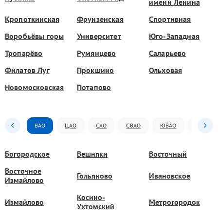
имени Ленина
Кропоткинская
Фрунзенская
Спортивная
Воробьёвы горы
Университет
Юго-Западная
Тропарёво
Румянцево
Саларьево
Филатов Луг
Прокшино
Ольховая
Новомосковская
Потапово
ВАО
ЦАО
САО
СВАО
ЮВАО
ЮАО
Богородское
Вешняки
Восточный
Восточное
Гольяново
Ивановское
Измайлово
Косино-
Измайлово
Метрогородок
Ухтомский