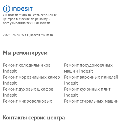
СЦ indesit-fixim.ru - сеть сервисных
центров в Москве по ремонту и
обслуживанию техники Indesit
2021-2026 © СЦ indesit-fixim.ru
Мы ремонтируем
Ремонт холодильников
Ремонт посудомоечных
Indesit
машин Indesit
Ремонт морозильных камер
Ремонт варочных панелей
Indesit
Indesit
Ремонт духовых шкафов
Ремонт кухонных плит
Indesit
Indesit
Ремонт микроволновых
Ремонт стиральных машин
печей Indesit
Indesit
Ремонт холодильных камер
Ремонт сушильных машин
Контакты сервис центра
Indesit
Indesit