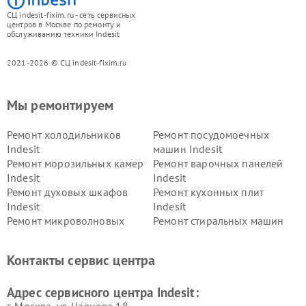
СЦ indesit-fixim.ru - сеть сервисных
центров в Москве по ремонту и
обслуживанию техники Indesit
2021-2026 © СЦ indesit-fixim.ru
Мы ремонтируем
Ремонт холодильников
Ремонт посудомоечных
Indesit
машин Indesit
Ремонт морозильных камер
Ремонт варочных панелей
Indesit
Indesit
Ремонт духовых шкафов
Ремонт кухонных плит
Indesit
Indesit
Ремонт микроволновых
Ремонт стиральных машин
печей Indesit
Indesit
Ремонт холодильных камер
Ремонт сушильных машин
Контакты сервис центра
Indesit
Indesit
Адрес сервисного центра Indesit:
г. Москва, ул. Чаянова 18