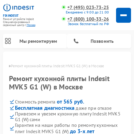
+7 (495) 023-73-25
Ежедневно с 9:00 до 21:00
FIX-INDESIT
+7 (800) 100-33-26
Ремонт устройств Indesit
Специализированный
Звонок бесплатный по РФ
cервисный центр г.
Москва
Мы ремонтируем
Позвонить
оскве
Ремонт кухонной плиты Indesit MVK5 G1 (W) в Москве
Ремонт кухонной плиты Indesit
MVK5 G1 (W) в Москве
от 565 руб.
Стоимость ремонта
Бесплатная диагностика
даже при отказе
Привезем и увезем кухонную плиту Indesit MVK5
G1 (W) сами
Ремонт морозильных камер Indesit
Ремонт стиральных машин Indesit
Ремонт сушильных машин Indesit
Ремонт посудомоечных машин Indesit
Ремонт варочных панелей Indesit
Ремонт микроволновых печей Indesit
Ремонт холодильных камер Indesit
Гарантия на наши работы по ремонту кухонных
до 3-х лет
плит Indesit MVK5 G1 (W)