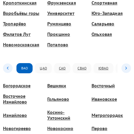
Кропоткинская
Фрунзенская
Спортивная
Воробьёвы горы
Университет
Юго-Западная
Тропарёво
Румянцево
Саларьево
Филатов Луг
Прокшино
Ольховая
Новомосковская
Потапово
ВАО
ЦАО
САО
СВАО
ЮВАО
ЮАО
Богородское
Вешняки
Восточный
Восточное
Гольяново
Ивановское
Измайлово
Косино-
Измайлово
Метрогородок
Ухтомский
Новогиреево
Новокосино
Перово