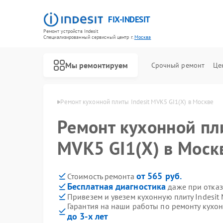
FIX-INDESIT
Ремонт устройств Indesit
Специализированный cервисный центр г.
Москва
Мы ремонтируем
Срочный ремонт
Це
ит Indesit в Москве
Ремонт кухонной плиты Indesit MVK5 GI1(X) в Москве
Ремонт кухонной пли
MVK5 GI1(X) в Моск
от 565 руб.
Стоимость ремонта
Бесплатная диагностика
даже при отказ
Привезем и увезем кухонную плиту Indesit
Гарантия на наши работы по ремонту кухон
до 3-х лет
Ремонт холодильников Indesit
Ремонт посудомоечных машин Indesit
Ремонт морозильных камер Indesit
Ремонт варочных панелей Indesit
Ремонт духовых шкафов Indesit
Ремонт микроволновых печей Indesit
Ремонт стиральных машин Indesit
Ремонт холодильных камер Indesit
Ремонт сушильных машин Indesit