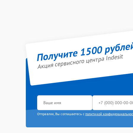
Получите 1500 рубле
Акция сервисного центра Indesit
Отправляя, Вы соглашаетесь с
политикой конфиденциально