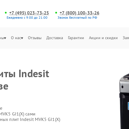
+7 (495) 023-73-25
+7 (800) 100-33-26
Ежедневно с 9:00 до 21:00
Звонок бесплатный по РФ
ны
О нас
Отзывы
Доставка
Гарантии
Акции и скидки
Зая
ты Indesit
ве
е
 MVK5 GI1(X) сами
ных плит Indesit MVK5 GI1(X)