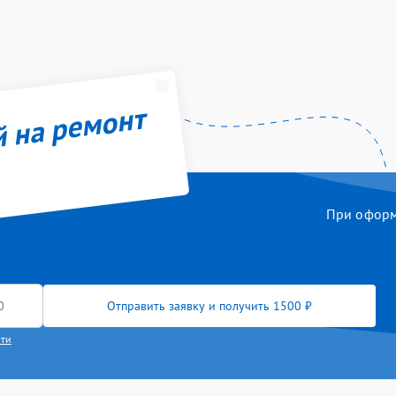
й на ремонт
При оформл
Отправить заявку и получить 1500 ₽
сти